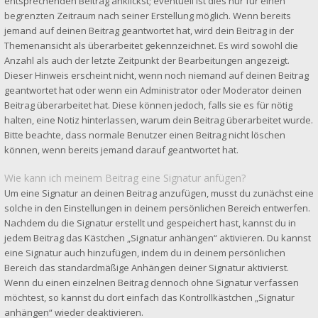
entsprechenden Beitrag anklickst; eventuell ist dies nur für einen
begrenzten Zeitraum nach seiner Erstellung möglich. Wenn bereits
jemand auf deinen Beitrag geantwortet hat, wird dein Beitrag in der
Themenansicht als überarbeitet gekennzeichnet. Es wird sowohl die
Anzahl als auch der letzte Zeitpunkt der Bearbeitungen angezeigt.
Dieser Hinweis erscheint nicht, wenn noch niemand auf deinen Beitrag
geantwortet hat oder wenn ein Administrator oder Moderator deinen
Beitrag überarbeitet hat. Diese können jedoch, falls sie es für nötig
halten, eine Notiz hinterlassen, warum dein Beitrag überarbeitet wurde.
Bitte beachte, dass normale Benutzer einen Beitrag nicht löschen
können, wenn bereits jemand darauf geantwortet hat.
Wie kann ich meinem Beitrag eine Signatur anfügen?
Um eine Signatur an deinen Beitrag anzufügen, musst du zunächst eine
solche in den Einstellungen in deinem persönlichen Bereich entwerfen.
Nachdem du die Signatur erstellt und gespeichert hast, kannst du in
jedem Beitrag das Kästchen „Signatur anhängen“ aktivieren. Du kannst
eine Signatur auch hinzufügen, indem du in deinem persönlichen
Bereich das standardmäßige Anhängen deiner Signatur aktivierst.
Wenn du einen einzelnen Beitrag dennoch ohne Signatur verfassen
möchtest, so kannst du dort einfach das Kontrollkästchen „Signatur
anhängen“ wieder deaktivieren.