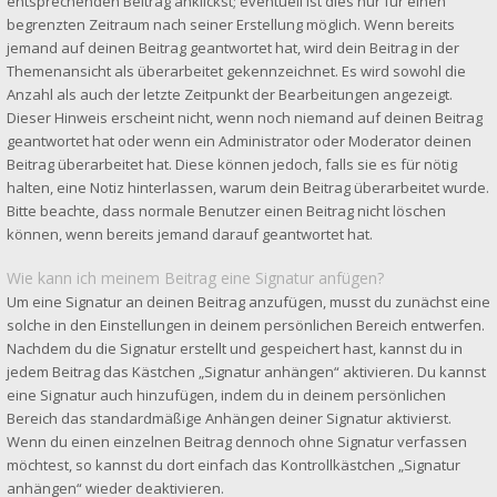
entsprechenden Beitrag anklickst; eventuell ist dies nur für einen
begrenzten Zeitraum nach seiner Erstellung möglich. Wenn bereits
jemand auf deinen Beitrag geantwortet hat, wird dein Beitrag in der
Themenansicht als überarbeitet gekennzeichnet. Es wird sowohl die
Anzahl als auch der letzte Zeitpunkt der Bearbeitungen angezeigt.
Dieser Hinweis erscheint nicht, wenn noch niemand auf deinen Beitrag
geantwortet hat oder wenn ein Administrator oder Moderator deinen
Beitrag überarbeitet hat. Diese können jedoch, falls sie es für nötig
halten, eine Notiz hinterlassen, warum dein Beitrag überarbeitet wurde.
Bitte beachte, dass normale Benutzer einen Beitrag nicht löschen
können, wenn bereits jemand darauf geantwortet hat.
Wie kann ich meinem Beitrag eine Signatur anfügen?
Um eine Signatur an deinen Beitrag anzufügen, musst du zunächst eine
solche in den Einstellungen in deinem persönlichen Bereich entwerfen.
Nachdem du die Signatur erstellt und gespeichert hast, kannst du in
jedem Beitrag das Kästchen „Signatur anhängen“ aktivieren. Du kannst
eine Signatur auch hinzufügen, indem du in deinem persönlichen
Bereich das standardmäßige Anhängen deiner Signatur aktivierst.
Wenn du einen einzelnen Beitrag dennoch ohne Signatur verfassen
möchtest, so kannst du dort einfach das Kontrollkästchen „Signatur
anhängen“ wieder deaktivieren.