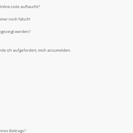
nline-Liste auftaucht?
mmer noch falsch!
ngezeigt werden?
erde ich aufgefordert, mich anzumelden.
ines Beitrags?