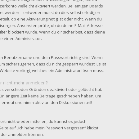
zerkonto vielleicht aktiviert werden. Bei einigen Boards
tet werden – entweder musst du dies selbst erledigen
teilt, ob eine Aktivierung nötig ist oder nicht. Wenn du
eisungen. Ansonsten prüfe, ob du deine E-Mail-Adresse
ter blockiert wurde. Wenn du dir sicher bist, dass deine
e einen Administrator.
ein Benutzername und dein Passwort richtig sind. Wenn
 um sicherzugehen, dass du nicht gesperrt wurdest. Es ist
Website vorliegt, welches ein Administrator lösen muss.
ber nicht mehr anmelden?!
us verschieden Gründen deaktiviert oder gelöscht hat.
ür längere Zeit keine Beiträge geschrieben haben, um
h erneut und nimm aktiv an den Diskussionen teil!
ort nicht wieder mitteilen, du kannst es jedoch
eite auf „Ich habe mein Passwort vergessen“ klickst
wieder anmelden können.