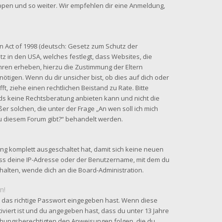
uppen und so weiter. Wir empfehlen dir eine Anmeldung,
n Act of 1998 (deutsch: Gesetz zum Schutz der
tz in den USA, welches festlegt, dass Websites, die
hren erheben, hierzu die Zustimmung der Eltern
tigen. Wenn du dir unsicher bist, ob dies auf dich oder
fft, ziehe einen rechtlichen Beistand zu Rate. Bitte
ds keine Rechtsberatung anbieten kann und nicht die
ßer solchen, die unter der Frage „An wen soll ich mich
u diesem Forum gibt?“ behandelt werden.
ung komplett ausgeschaltet hat, damit sich keine neuen
ss deine IP-Adresse oder der Benutzername, mit dem du
rhalten, wende dich an die Board-Administration.
n!
 das richtige Passwort eingegeben hast. Wenn diese
iviert ist und du angegeben hast, dass du unter 13 Jahre
ziehungsberechtigten den Anweisungen folgen, die du