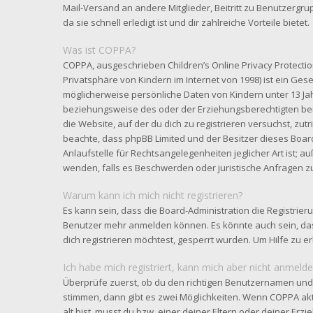
Mail-Versand an andere Mitglieder, Beitritt zu Benutzergr
da sie schnell erledigt ist und dir zahlreiche Vorteile bietet.
Was ist COPPA?
COPPA, ausgeschrieben Children’s Online Privacy Protectio
Privatsphäre von Kindern im Internet von 1998) ist ein Gese
möglicherweise persönliche Daten von Kindern unter 13 Ja
beziehungsweise des oder der Erziehungsberechtigten benö
die Website, auf der du dich zu registrieren versuchst, zutri
beachte, dass phpBB Limited und der Besitzer dieses Boar
Anlaufstelle für Rechtsangelegenheiten jeglicher Art ist; au
wenden, falls es Beschwerden oder juristische Anfragen z
Warum kann ich mich nicht registrieren?
Es kann sein, dass die Board-Administration die Registrier
Benutzer mehr anmelden können. Es könnte auch sein, da
dich registrieren möchtest, gesperrt wurden. Um Hilfe zu e
Ich habe mich registriert, kann mich aber nicht anmelde
Überprüfe zuerst, ob du den richtigen Benutzernamen und
stimmen, dann gibt es zwei Möglichkeiten. Wenn
COPPA
akt
alt bist, musst du bzw. einer deiner Eltern oder deiner Er