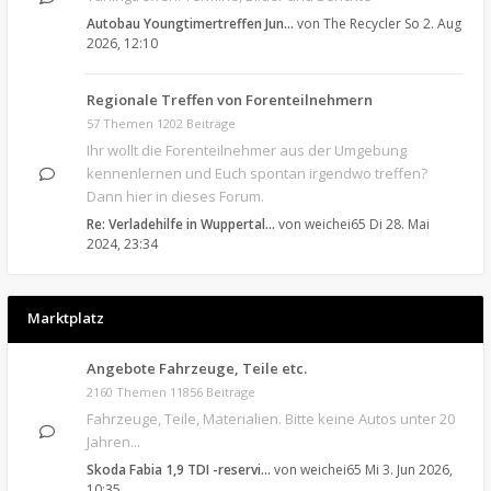
Autobau Youngtimertreffen Jun…
von
The Recycler
So 2. Aug
2026, 12:10
Regionale Treffen von Forenteilnehmern
57 Themen 1202 Beiträge
Ihr wollt die Forenteilnehmer aus der Umgebung
kennenlernen und Euch spontan irgendwo treffen?
Dann hier in dieses Forum.
Re: Verladehilfe in Wuppertal…
von
weichei65
Di 28. Mai
2024, 23:34
Marktplatz
Angebote Fahrzeuge, Teile etc.
2160 Themen 11856 Beiträge
Fahrzeuge, Teile, Materialien. Bitte keine Autos unter 20
Jahren...
Skoda Fabia 1,9 TDI -reservi…
von
weichei65
Mi 3. Jun 2026,
10:35