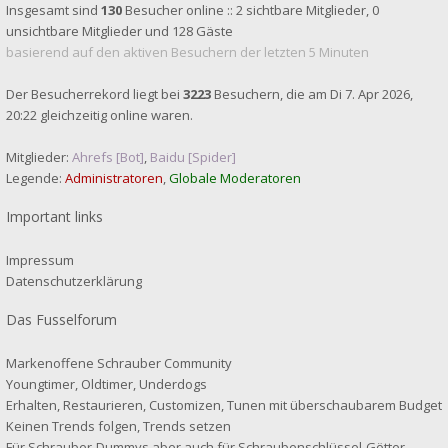
Insgesamt sind
130
Besucher online :: 2 sichtbare Mitglieder, 0
unsichtbare Mitglieder und 128 Gäste
basierend auf den aktiven Besuchern der letzten 5 Minuten
Der Besucherrekord liegt bei
3223
Besuchern, die am Di 7. Apr 2026,
20:22 gleichzeitig online waren.
Mitglieder:
Ahrefs [Bot]
,
Baidu [Spider]
Legende:
Administratoren
,
Globale Moderatoren
Important links
Impressum
Datenschutzerklärung
Das Fusselforum
Markenoffene Schrauber Community
Youngtimer, Oldtimer, Underdogs
Erhalten, Restaurieren, Customizen, Tunen mit überschaubarem Budget
Keinen Trends folgen, Trends setzen
Für Schrauber-Dummys aber auch für Schraubenschlüssel-Götter