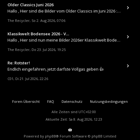
Older Classics Juni 2026
​Hallo , Hier sind die Bilder vom Older Classics im Juni 2026 : https://up.picr.de/51155940wd.jpg https://up.pic
The Recycler
So 2. Aug 2026, 07:06
,
Klassikwelt Bodensee 2026 - V…
Hallo , Hier sind nun meine Bilder 2026er Klassikwelt Bodensee 😀 https://up.picr.de/51125547rb.jpg https://up.pi
The Recycler
Do 23. Jul 2026, 19:25
,
Re: Rotster!
Endlich eingefahren, jetzt darfste Vollgas geben 👍
C01
Di 21. Jul 2026, 22:26
,
Foren-Übersicht
FAQ
Datenschutz
Nutzungsbedingungen
Alle Zeiten sind
UTC+02:00
Aktuelle Zeit: Sa 8. Aug 2026, 12:23
Powered by
phpBB
® Forum Software © phpBB Limited