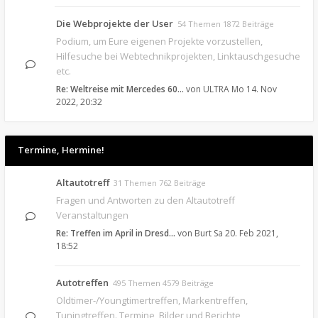
Die Webprojekte der User
54 Themen 1872 Beiträge
Podium, um Eure eigenen Projekte vorzustellen,
Hilfesuche bei Webtechnikprojekten, Linktauschgesuche
etc.
Re: Weltreise mit Mercedes 60…
von
ULTRA
Mo 14. Nov
2022, 20:32
Termine, Hermine!
Altautotreff
31 Themen 762 Beiträge
Fragen und Antworten zu den Altautotreff
Veranstaltungen
Re: Treffen im April in Dresd…
von
Burt
Sa 20. Feb 2021,
18:52
Autotreffen
495 Themen 4579 Beiträge
Oldtimer-/Youngtimertreffen, Markentreffen,
Tuningtreffen. Termine, Bilder und Berichte