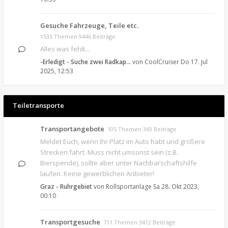
Gesuche Fahrzeuge, Teile etc.
1533 Themen 9446 Beiträge
Alles was fehlt...
-Erledigt - Suche zwei Radkap…
von
CoolCruiser
Do 17. Jul
2025, 12:53
Teiletransporte
Transportangebote
105 Themen 343 Beiträge
Meldet Euch, wenn Ihr Platz im Auto habt und größere
Strecken fahrt. Muss nicht umsonst sein (z.B.
Bierspende), sollte aber unter Nachbarschaftshilfe
laufen. Keine gewerblichen Anbieter!
Graz - Ruhrgebiet
von
Rollsportanlage
Sa 28. Okt 2023,
00:10
Transportgesuche
711 Themen 3412 Beiträge