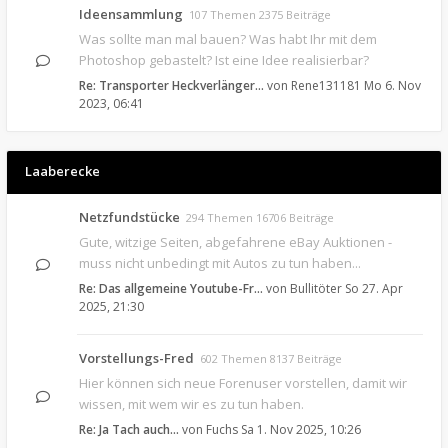
Ideensammlung
107 Themen 2375 Beiträge
Was sollte man mal bauen? Was habt Ihr mit dem
Photoshop gebastelt? Ist eine Idee realisierbar?
Re: Transporter Heckverlänger…
von
Rene131181
Mo 6. Nov
2023, 06:41
Laaberecke
Netzfundstücke
294 Themen 16706 Beiträge
Gute, witzige Seiten, abgefahrene eBay Auktionen -
muss nicht unbedingt mit Autos zu tun haben...
Re: Das allgemeine Youtube-Fr…
von
Bullitöter
So 27. Apr
2025, 21:30
Vorstellungs-Fred
602 Themen 8137 Beiträge
Hier können sich neue Forenuser vorstellen, damit wir
wissen, mit wem wir es zu tun haben.
Re: Ja Tach auch...
von
Fuchs
Sa 1. Nov 2025, 10:26