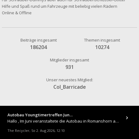
Hilfe und Spaß rund um Fahrzeuge mit beliebig vielen Rädern
Online & Offline
Beiträge insgesamt
Themen insgesamt
186204
10274
Mitglieder insgesamt
931
Unser neuestes Mitglied:
Col_Barricade
Autobau Youngtimertreffen Jun…
Hallo , Im Juni veranstaltete die Autobau in Romanshorn auf ihrem Gelände ein kleines Youngtimertreffen : https://up.
The Recycler
So 2. Aug 2026, 12:10
,