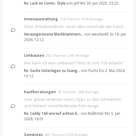
Re: Lack im Comic- Style
von
Jeff
Mo 30. Jun 2025, 23:22
Innenausstattung
114 Themen 1074 Beiträge
Sitze, Armaturenbrett - eben alles innerhalb der Karre
Herausgerissene Blechklammern…
von
weichei65
So 18. Jan
2026, 12:12
Umbauten
202 Themen 2747 Beiträge
Wie kann ich was umbauen? Was ist vom TÜV erlaubt?
Re: Suche Unterlagen zu Ssang…
von
Fuchs
Do 2. Mai 2024,
15:12
Kaufberatungen
78 Themen 1208 Beiträge
User geben anderen Usern Tipps zu den Schwächen
und Stärken verschiedenster Fahrzeuge
Re: Caddy 14d worauf achten b…
von
Bullitöter
Mo 5. Jan
2026, 18:01
Sonstiges
393 Themen 5153 Beiträge