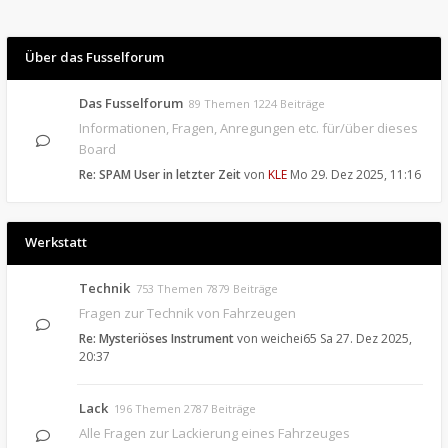
Über das Fusselforum
Das Fusselforum
89 Themen 1224 Beiträge
Informationen, Fragen, Anregungen etc. für/über dieses
Board
Re: SPAM User in letzter Zeit
von
KLE
Mo 29. Dez 2025, 11:16
Werkstatt
Technik
753 Themen 7879 Beiträge
Fragen zur Technik von Fahrzeugen
Re: Mysteriöses Instrument
von
weichei65
Sa 27. Dez 2025,
20:37
Lack
196 Themen 2787 Beiträge
Alle Fragen zur Lackierung eines Fahrzeuges