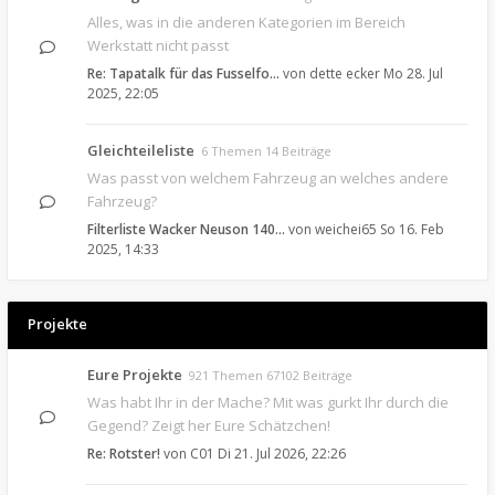
Alles, was in die anderen Kategorien im Bereich
Werkstatt nicht passt
Re: Tapatalk für das Fusselfo…
von
dette ecker
Mo 28. Jul
2025, 22:05
Gleichteileliste
6 Themen 14 Beiträge
Was passt von welchem Fahrzeug an welches andere
Fahrzeug?
Filterliste Wacker Neuson 140…
von
weichei65
So 16. Feb
2025, 14:33
Projekte
Eure Projekte
921 Themen 67102 Beiträge
Was habt Ihr in der Mache? Mit was gurkt Ihr durch die
Gegend? Zeigt her Eure Schätzchen!
Re: Rotster!
von
C01
Di 21. Jul 2026, 22:26