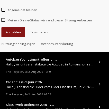
Angemeldet bleiben
Meinen Online-Status während dieser Sitzung verbergen
Anmelden
Registrieren
Nutzungsbedingungen
Datenschutzerklärung
Autobau Youngtimertreffen Jun…
Hallo , Im Juni veranstaltete die Autobau in Romanshorn auf ihrem Gelände ein kleines Youngtimertreffen : https://up.
The Recycler
So 2. Aug 2026, 12:10
,
Older Classics Juni 2026
​Hallo , Hier sind die Bilder vom Older Classics im Juni 2026 : https://up.picr.de/51155940wd.jpg https://up.pic
The Recycler
So 2. Aug 2026, 07:06
,
Klassikwelt Bodensee 2026 - V…