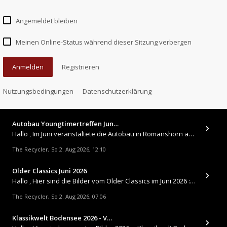
Angemeldet bleiben
Meinen Online-Status während dieser Sitzung verbergen
Anmelden
Registrieren
Nutzungsbedingungen
Datenschutzerklärung
Autobau Youngtimertreffen Jun…
Hallo , Im Juni veranstaltete die Autobau in Romanshorn auf ihrem Gelände ein kleines Youngtimertreffen : https://up.
The Recycler
So 2. Aug 2026, 12:10
,
Older Classics Juni 2026
​Hallo , Hier sind die Bilder vom Older Classics im Juni 2026 : https://up.picr.de/51155940wd.jpg https://up.pic
The Recycler
So 2. Aug 2026, 07:06
,
Klassikwelt Bodensee 2026 - V…