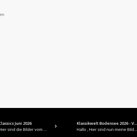
gen
lassics Juni 2026
Klassikwelt Bodensee 2026 - V…
​Hallo , Hier sind die Bilder vom Older Classics im Juni 2026 : https://up.picr.de/51155940wd.jpg https://up.pic
Hallo , Hier sind nun meine Bilder 2026er Klassikwelt Bodensee 😀 https://up.picr.de/51125547rb.jpg ht