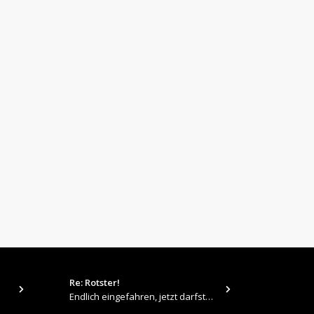
Re: Rotster!
tps://up.pi
Endlich eingefahren, jetzt darfste Vollgas geben 👍