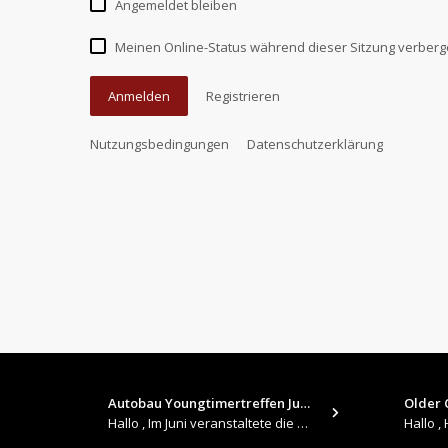
Angemeldet bleiben
Meinen Online-Status während dieser Sitzung verber
Anmelden
Registrieren
Nutzungsbedingungen
Datenschutzerklärung
Autobau Youngtimertreffen Jun…
Older C
Hallo , Im Juni veranstaltete die Autobau in Romanshorn auf ihrem Gelände ein kleines Youngtimertreffen : https://up.