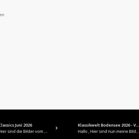
gen
lassics Juni 2026
Klassikwelt Bodensee 2026 - V…
​Hallo , Hier sind die Bilder vom Older Classics im Juni 2026 : https://up.picr.de/51155940wd.jpg https://up.pic
Hallo , Hier sind nun meine Bilder 2026er Klassikwelt Bodensee 😀 https://up.picr.de/51125547rb.jpg ht