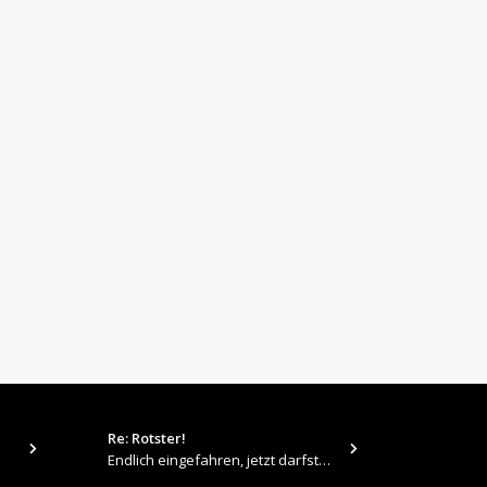
Re: Rotster!
tps://up.pi
Endlich eingefahren, jetzt darfste Vollgas geben 👍