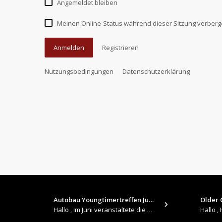
Angemeldet bleiben
Meinen Online-Status während dieser Sitzung verber
Anmelden
Registrieren
Nutzungsbedingungen
Datenschutzerklärung
Autobau Youngtimertreffen Jun…
Older C
Hallo , Im Juni veranstaltete die Autobau in Romanshorn auf ihrem Gelände ein kleines Youngtimertreffen : https://up.