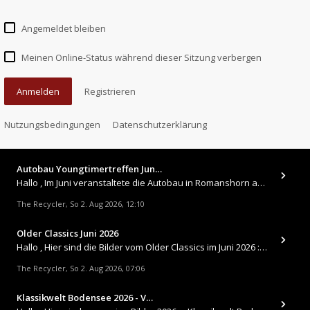
Angemeldet bleiben
Meinen Online-Status während dieser Sitzung verbergen
Anmelden
Registrieren
Nutzungsbedingungen
Datenschutzerklärung
Autobau Youngtimertreffen Jun…
Hallo , Im Juni veranstaltete die Autobau in Romanshorn auf ihrem Gelände ein kleines Youngtimertreffen : https://up.
The Recycler
So 2. Aug 2026, 12:10
,
Older Classics Juni 2026
​Hallo , Hier sind die Bilder vom Older Classics im Juni 2026 : https://up.picr.de/51155940wd.jpg https://up.pic
The Recycler
So 2. Aug 2026, 07:06
,
Klassikwelt Bodensee 2026 - V…