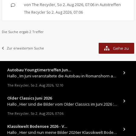
von
The Recycler
,
So 2. Aug 2026, 07:06
in
Autotreffen
The Recycler
So 2. Aug 2026, 07:06
Die Suche ergab 2 Treffer
Gehe zu
Zur erweiterten Suche
Autobau Youngtimertreffen Jun…
Hallo , Im Juni veranstaltete die Autobau in Romanshorn auf ihrem Gelände ein kleines Youngtimertreffen : https://up.
The Recycler
So 2. Aug 2026, 12:10
,
Older Classics Juni 2026
​Hallo , Hier sind die Bilder vom Older Classics im Juni 2026 : https://up.picr.de/51155940wd.jpg https://up.pic
The Recycler
So 2. Aug 2026, 07:06
,
Klassikwelt Bodensee 2026 - V…
Hallo , Hier sind nun meine Bilder 2026er Klassikwelt Bodensee 😀 https://up.picr.de/51125547rb.jpg https://up.pi