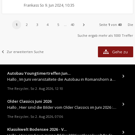
Frankass
So 9. Jun 2024, 10:35
1
2
3
4
5
…
40
Seite
1
von
40
Die
Suche ergab mehr als 1000 Treffer
Gehe zu
Zur erweiterten Suche
Autobau Youngtimertreffen Jun…
Hallo , Im Juni veranstaltete die Autobau in Romanshorn auf ihrem Gelände ein kleines Youngtimertreffen : https://up.
The Recycler
So 2. Aug 2026, 12:10
,
Older Classics Juni 2026
​Hallo , Hier sind die Bilder vom Older Classics im Juni 2026 : https://up.picr.de/51155940wd.jpg https://up.pic
The Recycler
So 2. Aug 2026, 07:06
,
Klassikwelt Bodensee 2026 - V…