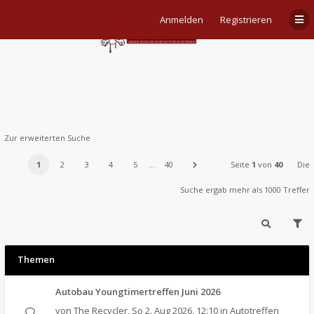
Anmelden
Registrieren
Unbeantwortete Themen
Zur erweiterten Suche
1
2
3
4
5
…
40
Seite
1
von
40
Die
Suche ergab mehr als 1000 Treffer
Themen
Autobau Youngtimertreffen Juni 2026
von
The Recycler
,
So 2. Aug 2026, 12:10
in
Autotreffen