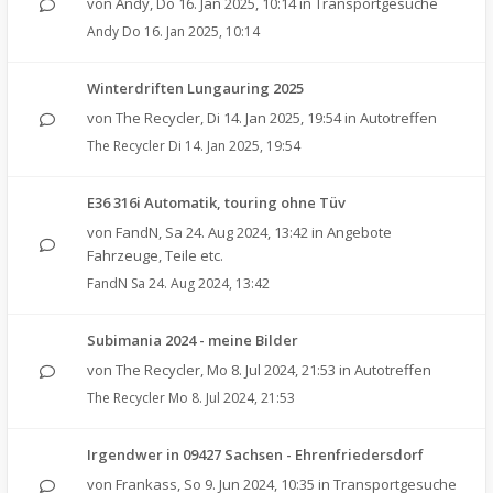
von
Andy
,
Do 16. Jan 2025, 10:14
in
Transportgesuche
Andy
Do 16. Jan 2025, 10:14
Winterdriften Lungauring 2025
von
The Recycler
,
Di 14. Jan 2025, 19:54
in
Autotreffen
The Recycler
Di 14. Jan 2025, 19:54
E36 316i Automatik, touring ohne Tüv
von
FandN
,
Sa 24. Aug 2024, 13:42
in
Angebote
Fahrzeuge, Teile etc.
FandN
Sa 24. Aug 2024, 13:42
Subimania 2024 - meine Bilder
von
The Recycler
,
Mo 8. Jul 2024, 21:53
in
Autotreffen
The Recycler
Mo 8. Jul 2024, 21:53
Irgendwer in 09427 Sachsen - Ehrenfriedersdorf
von
Frankass
,
So 9. Jun 2024, 10:35
in
Transportgesuche