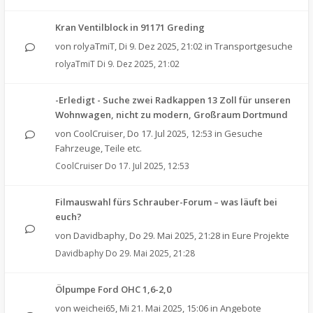
Kran Ventilblock in 91171 Greding
von
rolyaTmiT
,
Di 9. Dez 2025, 21:02
in
Transportgesuche
rolyaTmiT
Di 9. Dez 2025, 21:02
-Erledigt - Suche zwei Radkappen 13 Zoll für unseren
Wohnwagen, nicht zu modern, Großraum Dortmund
von
CoolCruiser
,
Do 17. Jul 2025, 12:53
in
Gesuche
Fahrzeuge, Teile etc.
CoolCruiser
Do 17. Jul 2025, 12:53
Filmauswahl fürs Schrauber-Forum – was läuft bei
euch?
von
Davidbaphy
,
Do 29. Mai 2025, 21:28
in
Eure Projekte
Davidbaphy
Do 29. Mai 2025, 21:28
Ölpumpe Ford OHC 1,6-2,0
von
weichei65
,
Mi 21. Mai 2025, 15:06
in
Angebote