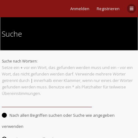
Anmelden
Registrieren
Suche
Suche nach Wörtern:
Setze ein
+
vor ein Wort, das gefunden werden muss und ein
-
vor ein
Wort, das nicht gefunden werden darf. Verwende mehrere Wörter
getrennt durch
|
innerhalb einer Klammer, wenn nur eines der Wörter
gefunden werden muss. Benutze ein * als Platzhalter für teilweise
Übereinstimmungen.
Nach allen Begriffen suchen oder Suche wie angegeben
verwenden