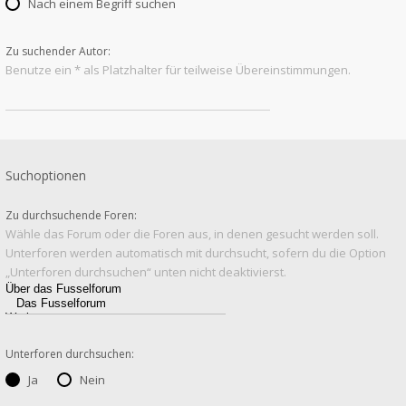
Nach einem Begriff suchen
Zu suchender Autor:
Benutze ein * als Platzhalter für teilweise Übereinstimmungen.
Suchoptionen
Zu durchsuchende Foren:
Wähle das Forum oder die Foren aus, in denen gesucht werden soll.
Unterforen werden automatisch mit durchsucht, sofern du die Option
„Unterforen durchsuchen“ unten nicht deaktivierst.
Unterforen durchsuchen:
Ja
Nein