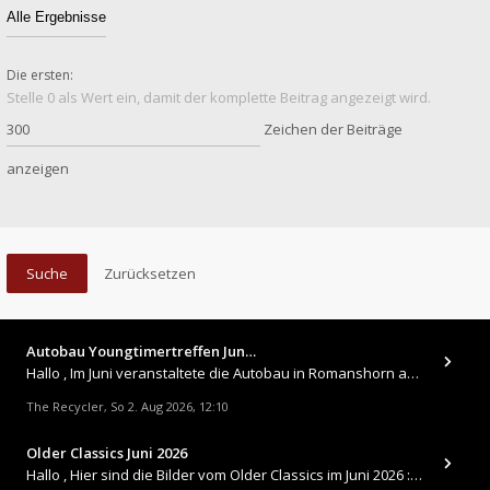
Die ersten:
Stelle 0 als Wert ein, damit der komplette Beitrag angezeigt wird.
Zeichen der Beiträge
anzeigen
Autobau Youngtimertreffen Jun…
Hallo , Im Juni veranstaltete die Autobau in Romanshorn auf ihrem Gelände ein kleines Youngtimertreffen : https://up.
The Recycler
So 2. Aug 2026, 12:10
,
Older Classics Juni 2026
​Hallo , Hier sind die Bilder vom Older Classics im Juni 2026 : https://up.picr.de/51155940wd.jpg https://up.pic