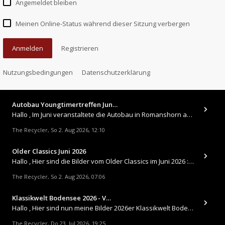
Angemeldet bleiben
Meinen Online-Status während dieser Sitzung verbergen
Anmelden
Registrieren
Nutzungsbedingungen
Datenschutzerklärung
Autobau Youngtimertreffen Jun…
Hallo , Im Juni veranstaltete die Autobau in Romanshorn auf ihrem Gelände ein kleines Youngtimertreffen : https://up.
The Recycler
So 2. Aug 2026, 12:10
,
Older Classics Juni 2026
​Hallo , Hier sind die Bilder vom Older Classics im Juni 2026 : https://up.picr.de/51155940wd.jpg https://up.pic
The Recycler
So 2. Aug 2026, 07:06
,
Klassikwelt Bodensee 2026 - V…
Hallo , Hier sind nun meine Bilder 2026er Klassikwelt Bodensee 😀 https://up.picr.de/51125547rb.jpg https://up.pi
The Recycler
Do 23. Jul 2026, 19:25
,