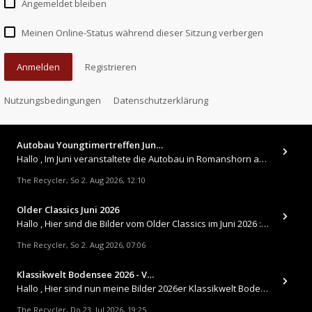
Angemeldet bleiben
Meinen Online-Status während dieser Sitzung verbergen
Anmelden
Registrieren
Nutzungsbedingungen
Datenschutzerklärung
Autobau Youngtimertreffen Jun…
Hallo , Im Juni veranstaltete die Autobau in Romanshorn auf ihrem Gelände ein kleines Youngtimertreffen : https://up.
The Recycler
So 2. Aug 2026, 12:10
,
Older Classics Juni 2026
​Hallo , Hier sind die Bilder vom Older Classics im Juni 2026 : https://up.picr.de/51155940wd.jpg https://up.pic
The Recycler
So 2. Aug 2026, 07:06
,
Klassikwelt Bodensee 2026 - V…
Hallo , Hier sind nun meine Bilder 2026er Klassikwelt Bodensee 😀 https://up.picr.de/51125547rb.jpg https://up.pi
The Recycler
Do 23. Jul 2026, 19:25
,