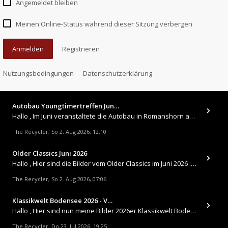
Angemeldet bleiben
Meinen Online-Status während dieser Sitzung verbergen
Anmelden
Registrieren
Nutzungsbedingungen
Datenschutzerklärung
Autobau Youngtimertreffen Jun…
Hallo , Im Juni veranstaltete die Autobau in Romanshorn auf ihrem Gelände ein kleines Youngtimertreffen : https://up.
The Recycler
So 2. Aug 2026, 12:10
,
Older Classics Juni 2026
​Hallo , Hier sind die Bilder vom Older Classics im Juni 2026 : https://up.picr.de/51155940wd.jpg https://up.pic
The Recycler
So 2. Aug 2026, 07:06
,
Klassikwelt Bodensee 2026 - V…
Hallo , Hier sind nun meine Bilder 2026er Klassikwelt Bodensee 😀 https://up.picr.de/51125547rb.jpg https://up.pi
The Recycler
Do 23. Jul 2026, 19:25
,