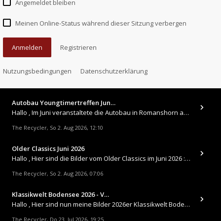
Angemeldet bleiben
Meinen Online-Status während dieser Sitzung verbergen
Anmelden
Registrieren
Nutzungsbedingungen
Datenschutzerklärung
Autobau Youngtimertreffen Jun…
Hallo , Im Juni veranstaltete die Autobau in Romanshorn auf ihrem Gelände ein kleines Youngtimertreffen : https://up.
The Recycler
So 2. Aug 2026, 12:10
,
Older Classics Juni 2026
​Hallo , Hier sind die Bilder vom Older Classics im Juni 2026 : https://up.picr.de/51155940wd.jpg https://up.pic
The Recycler
So 2. Aug 2026, 07:06
,
Klassikwelt Bodensee 2026 - V…
Hallo , Hier sind nun meine Bilder 2026er Klassikwelt Bodensee 😀 https://up.picr.de/51125547rb.jpg https://up.pi
The Recycler
Do 23. Jul 2026, 19:25
,