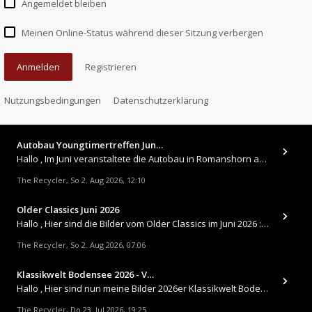
Angemeldet bleiben
Meinen Online-Status während dieser Sitzung verbergen
Anmelden
Registrieren
Nutzungsbedingungen
Datenschutzerklärung
Autobau Youngtimertreffen Jun…
Hallo , Im Juni veranstaltete die Autobau in Romanshorn auf ihrem Gelände ein kleines Youngtimertreffen : https://up.
The Recycler
So 2. Aug 2026, 12:10
,
Older Classics Juni 2026
​Hallo , Hier sind die Bilder vom Older Classics im Juni 2026 : https://up.picr.de/51155940wd.jpg https://up.pic
The Recycler
So 2. Aug 2026, 07:06
,
Klassikwelt Bodensee 2026 - V…
Hallo , Hier sind nun meine Bilder 2026er Klassikwelt Bodensee 😀 https://up.picr.de/51125547rb.jpg https://up.pi
The Recycler
Do 23. Jul 2026, 19:25
,