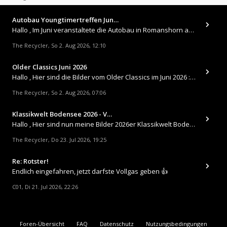
Autobau Youngtimertreffen Jun…
Hallo , Im Juni veranstaltete die Autobau in Romanshorn auf ihrem Gelände ein kleines Youngtimertreffen : https://up.
The Recycler
So 2. Aug 2026, 12:10
,
Older Classics Juni 2026
​Hallo , Hier sind die Bilder vom Older Classics im Juni 2026 : https://up.picr.de/51155940wd.jpg https://up.pic
The Recycler
So 2. Aug 2026, 07:06
,
Klassikwelt Bodensee 2026 - V…
Hallo , Hier sind nun meine Bilder 2026er Klassikwelt Bodensee 😀 https://up.picr.de/51125547rb.jpg https://up.pi
The Recycler
Do 23. Jul 2026, 19:25
,
Re: Rotster!
Endlich eingefahren, jetzt darfste Vollgas geben 👍
C01
Di 21. Jul 2026, 22:26
,
Foren-Übersicht
FAQ
Datenschutz
Nutzungsbedingungen