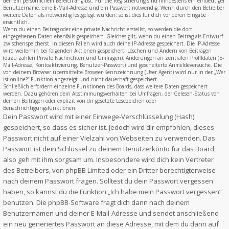
deinem persönlichem Bereich angibst. Für die Registrierung sind mindestens ein eindeutiger
Benutzername, eine E-Mail-Adresse und ein Passwort notwendig. Wenn durch den Betreiber
weitere Daten als notwendig festgelegt wurden, so ist dies für dich vor deren Eingabe
ersichtlich.
Wenn du einen Beitrag oder eine private Nachricht erstellst, so werden die dort
eingegebenen Daten ebenfalls gespeichert. Gleiches gilt, wenn du einen Beitrag als Entwurf
zwischenspeicherst. In diesen Fällen wird auch deine IP-Adresse gespeichert. Die IP-Adresse
wird weiterhin bei folgenden Aktionen gespeichert: Löschen und Ändern von Beiträgen
(dazu zählen Private Nachrichten und Umfragen), Änderungen an zentralen Profildaten (E-
Mail-Adresse, Kontoaktivierung, Benutzer-Passwort) und gescheiterte Anmeldeversuche. Die
von deinem Browser übermittelte Browser-Kennzeichnung (User Agent) wird nur in der „Wer
ist online?“-Funktion angezeigt und nicht dauerhaft gespeichert.
Schließlich erfordern einzelne Funktionen des Boards, dass weitere Daten gespeichert
werden. Dazu gehören dein Abstimmungsverhalten bei Umfragen, der Gelesen-Status von
deinen Beiträgen oder explizit von dir gesetzte Lesezeichen oder
Benachrichtigungsfunktionen.
Dein Passwort wird mit einer Einwege-Verschlüsselung (Hash)
gespeichert, so dass es sicher ist. Jedoch wird dir empfohlen, dieses
Passwort nicht auf einer Vielzahl von Webseiten zu verwenden. Das
Passwort ist dein Schlüssel zu deinem Benutzerkonto für das Board,
also geh mit ihm sorgsam um. Insbesondere wird dich kein Vertreter
des Betreibers, von phpBB Limited oder ein Dritter berechtigterweise
nach deinem Passwort fragen. Solltest du dein Passwort vergessen
haben, so kannst du die Funktion „Ich habe mein Passwort vergessen“
benutzen. Die phpBB-Software fragt dich dann nach deinem
Benutzernamen und deiner E-Mail-Adresse und sendet anschließend
ein neu generiertes Passwort an diese Adresse, mit dem du dann auf