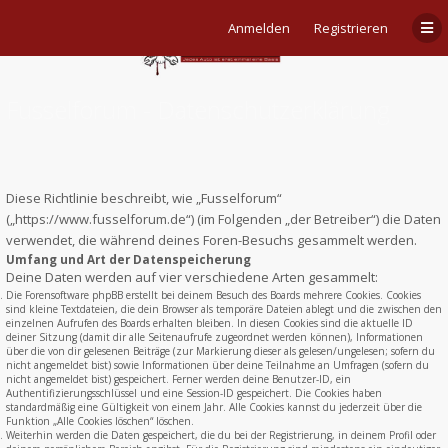
Anmelden
Registrieren
Fusselforum - Datenschutzerklärung
Diese Richtlinie beschreibt, wie „Fusselforum“
(„https://www.fusselforum.de“) (im Folgenden „der Betreiber“) die Daten
verwendet, die während deines Foren-Besuchs gesammelt werden.
Umfang und Art der Datenspeicherung
Deine Daten werden auf vier verschiedene Arten gesammelt:
Die Forensoftware phpBB erstellt bei deinem Besuch des Boards mehrere Cookies. Cookies
sind kleine Textdateien, die dein Browser als temporäre Dateien ablegt und die zwischen den
einzelnen Aufrufen des Boards erhalten bleiben. In diesen Cookies sind die aktuelle ID
deiner Sitzung (damit dir alle Seitenaufrufe zugeordnet werden können), Informationen
über die von dir gelesenen Beiträge (zur Markierung dieser als gelesen/ungelesen; sofern du
nicht angemeldet bist) sowie Informationen über deine Teilnahme an Umfragen (sofern du
nicht angemeldet bist) gespeichert. Ferner werden deine Benutzer-ID, ein
Authentifizierungsschlüssel und eine Session-ID gespeichert. Die Cookies haben
standardmäßig eine Gültigkeit von einem Jahr. Alle Cookies kannst du jederzeit über die
Funktion „Alle Cookies löschen“ löschen.
Weiterhin werden die Daten gespeichert, die du bei der Registrierung, in deinem Profil oder