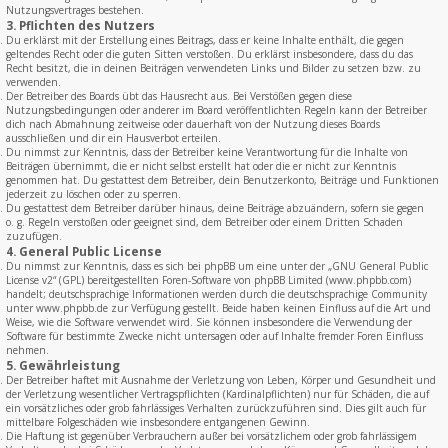
Nutzungsvertrages bestehen.
3. Pflichten des Nutzers
Du erklärst mit der Erstellung eines Beitrags, dass er keine Inhalte enthält, die gegen
geltendes Recht oder die guten Sitten verstoßen. Du erklärst insbesondere, dass du das
Recht besitzt, die in deinen Beiträgen verwendeten Links und Bilder zu setzen bzw. zu
verwenden.
Der Betreiber des Boards übt das Hausrecht aus. Bei Verstößen gegen diese
Nutzungsbedingungen oder anderer im Board veröffentlichten Regeln kann der Betreiber
dich nach Abmahnung zeitweise oder dauerhaft von der Nutzung dieses Boards
ausschließen und dir ein Hausverbot erteilen.
Du nimmst zur Kenntnis, dass der Betreiber keine Verantwortung für die Inhalte von
Beiträgen übernimmt, die er nicht selbst erstellt hat oder die er nicht zur Kenntnis
genommen hat. Du gestattest dem Betreiber, dein Benutzerkonto, Beiträge und Funktionen
jederzeit zu löschen oder zu sperren.
Du gestattest dem Betreiber darüber hinaus, deine Beiträge abzuändern, sofern sie gegen
o. g. Regeln verstoßen oder geeignet sind, dem Betreiber oder einem Dritten Schaden
zuzufügen.
4. General Public License
Du nimmst zur Kenntnis, dass es sich bei phpBB um eine unter der „
GNU General Public
License v2
“ (GPL) bereitgestellten Foren-Software von phpBB Limited (www.phpbb.com)
handelt; deutschsprachige Informationen werden durch die deutschsprachige Community
unter www.phpbb.de zur Verfügung gestellt. Beide haben keinen Einfluss auf die Art und
Weise, wie die Software verwendet wird. Sie können insbesondere die Verwendung der
Software für bestimmte Zwecke nicht untersagen oder auf Inhalte fremder Foren Einfluss
nehmen.
5. Gewährleistung
Der Betreiber haftet mit Ausnahme der Verletzung von Leben, Körper und Gesundheit und
der Verletzung wesentlicher Vertragspflichten (Kardinalpflichten) nur für Schäden, die auf
ein vorsätzliches oder grob fahrlässiges Verhalten zurückzuführen sind. Dies gilt auch für
mittelbare Folgeschäden wie insbesondere entgangenen Gewinn.
Die Haftung ist gegenüber Verbrauchern außer bei vorsätzlichem oder grob fahrlässigem