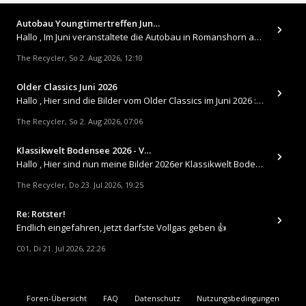
Autobau Youngtimertreffen Jun…
Hallo , Im Juni veranstaltete die Autobau in Romanshorn auf ihrem Gelände ein kleines Youngtimertreffen : https://up.
The Recycler
So 2. Aug 2026, 12:10
,
Older Classics Juni 2026
​Hallo , Hier sind die Bilder vom Older Classics im Juni 2026 : https://up.picr.de/51155940wd.jpg https://up.pic
The Recycler
So 2. Aug 2026, 07:06
,
Klassikwelt Bodensee 2026 - V…
Hallo , Hier sind nun meine Bilder 2026er Klassikwelt Bodensee 😀 https://up.picr.de/51125547rb.jpg https://up.pi
The Recycler
Do 23. Jul 2026, 19:25
,
Re: Rotster!
Endlich eingefahren, jetzt darfste Vollgas geben 👍
C01
Di 21. Jul 2026, 22:26
,
Foren-Übersicht
FAQ
Datenschutz
Nutzungsbedingungen