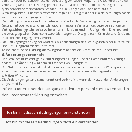
Verhalten oder bei Schäden aus der Verletzung von Leben, Körper und Gesundheit und der
Verletzung wesentlicher Vertragspflichten (Kardinalpflichten) auf die bei Vertragsschluss
typischerweise vorhersehbaren Schäden und im übrigen der Höhe nach auf die
vertragstypischen Durchschnittsschäden begrenzt. Dies gilt auch für mittelbare Folgeschäden
wie insbesondere entgangenen Gewinn.
Die Haftung ist gegenüber Unternehmern außer bei der Verletzung von Leben, Körper und
Gesundheit oder vorsätzlichem oder grob fahrlässigem Verhalten des Betreibers auf die bei
Vertragsschluss typischerweise vorhersehbaren Schäden und im Übrigen der Höhe nach auf
die vertragstypischen Durchschnittsschäden begrenzt. Dies gilt auch für mittelbare Schäden,
insbesondere entgangenen Gewinn.
Die Haftungsbegrenzung der Absätze a bis c gilt sinngemäß auch zugunsten der Mitarbeiter
und Erfüllungsgehilfen des Betreibers.
Ansprüche für eine Haftung aus zwingendem nationalem Recht bleiben unberührt.
6. Änderungsvorbehalt
Der Betreiber ist berechtigt, die Nutzungsbedingungen und die Datenschutzerklärung zu
ändern. Die Änderung wird dem Nutzer per E-Mail mitgeteilt.
Der Nutzer ist berechtigt, den Änderungen zu widersprechen. Im Falle des Widerspruchs
erlischt das zwischen dem Betreiber und dem Nutzer bestehende Vertragsverhältnis mit
sofortiger Wirkung.
Die Änderungen gelten als anerkannt und verbindlich, wenn der Nutzer den Änderungen
zugestimmt hat.
Informationen über den Umgang mit deinen persönlichen Daten sind in
der Datenschutzerklärung enthalten.