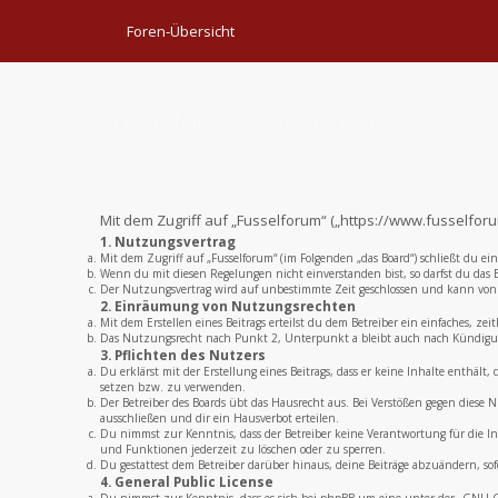
Foren-Übersicht
Fusselforum - Registrierung
Mit dem Zugriff auf „Fusselforum“ („https://www.fusselfor
1. Nutzungsvertrag
Mit dem Zugriff auf „Fusselforum“ (im Folgenden „das Board“) schließt du e
Wenn du mit diesen Regelungen nicht einverstanden bist, so darfst du das B
Der Nutzungsvertrag wird auf unbestimmte Zeit geschlossen und kann von b
2. Einräumung von Nutzungsrechten
Mit dem Erstellen eines Beitrags erteilst du dem Betreiber ein einfaches, 
Das Nutzungsrecht nach Punkt 2, Unterpunkt a bleibt auch nach Kündigu
3. Pflichten des Nutzers
Du erklärst mit der Erstellung eines Beitrags, dass er keine Inhalte enthält
setzen bzw. zu verwenden.
Der Betreiber des Boards übt das Hausrecht aus. Bei Verstößen gegen dies
ausschließen und dir ein Hausverbot erteilen.
Du nimmst zur Kenntnis, dass der Betreiber keine Verantwortung für die Inh
und Funktionen jederzeit zu löschen oder zu sperren.
Du gestattest dem Betreiber darüber hinaus, deine Beiträge abzuändern, sof
4. General Public License