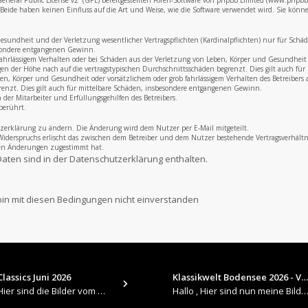
neral Public License v2
“ (GPL) bereitgestellten Foren-Software von phpBB Limited (www.phpb
eide haben keinen Einfluss auf die Art und Weise, wie die Software verwendet wird. Sie könn
undheit und der Verletzung wesentlicher Vertragspflichten (Kardinalpflichten) nur für Schäden,
esondere entgangenen Gewinn.
fahrlässigem Verhalten oder bei Schäden aus der Verletzung von Leben, Körper und Gesundheit u
gen der Höhe nach auf die vertragstypischen Durchschnittsschäden begrenzt. Dies gilt auch f
, Körper und Gesundheit oder vorsätzlichem oder grob fahrlässigem Verhalten des Betreibers a
renzt. Dies gilt auch für mittelbare Schäden, insbesondere entgangenen Gewinn.
der Mitarbeiter und Erfüllungsgehilfen des Betreibers.
berührt.
zerklärung zu ändern. Die Änderung wird dem Nutzer per E-Mail mitgeteilt.
Widerspruchs erlischt das zwischen dem Betreiber und dem Nutzer bestehende Vertragsverhältni
den Änderungen zugestimmt hat.
aten sind in der Datenschutzerklärung enthalten.
lassics Juni 2026
Klassikwelt Bodensee 2026 - V…
​Hallo , Hier sind die Bilder vom Older Classics im Juni 2026 : https://up.picr.de/51155940wd.jpg https://up.pic
Hallo , Hier sind nun meine Bilder 2026er Klassikwelt Bodensee 😀 https://up.picr.de/51125547rb.jpg ht