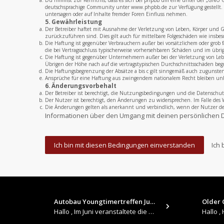
Du nimmst zur Kenntnis, dass es sich bei phpBB um eine unter der „
GNU Ge
deutschsprachige Community unter www.phpbb.de zur Verfügung gestellt. B
untersagen oder auf Inhalte fremder Foren Einfluss nehmen.
5. Gewährleistung
Der Betreiber haftet mit Ausnahme der Verletzung von Leben, Körper und Ges
zurückzuführen sind. Dies gilt auch für mittelbare Folgeschäden wie insb
Die Haftung ist gegenüber Verbrauchern außer bei vorsätzlichem oder grob 
die bei Vertragsschluss typischerweise vorhersehbaren Schäden und im übri
Die Haftung ist gegenüber Unternehmern außer bei der Verletzung von Leben
Übrigen der Höhe nach auf die vertragstypischen Durchschnittsschäden beg
Die Haftungsbegrenzung der Absätze a bis c gilt sinngemäß auch zugunsten 
Ansprüche für eine Haftung aus zwingendem nationalem Recht bleiben un
6. Änderungsvorbehalt
Der Betreiber ist berechtigt, die Nutzungsbedingungen und die Datenschut
Der Nutzer ist berechtigt, den Änderungen zu widersprechen. Im Falle des 
Die Änderungen gelten als anerkannt und verbindlich, wenn der Nutzer 
Informationen über den Umgang mit deinen persönlichen D
Autobau Youngtimertreffen Jun…
Older C
Hallo , Im Juni veranstaltete die Autobau in Romanshorn auf ihrem Gelände ein kleines Youngtimertreffen : https://up.