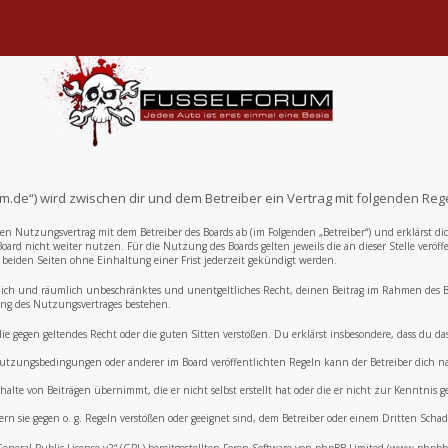
um.de“) wird zwischen dir und dem Betreiber ein Vertrag mit folgenden Re
inen Nutzungsvertrag mit dem Betreiber des Boards ab (im Folgenden „Betreiber“) und erklärst
oard nicht weiter nutzen. Für die Nutzung des Boards gelten jeweils die an dieser Stelle veröf
eiden Seiten ohne Einhaltung einer Frist jederzeit gekündigt werden.
zeitlich und räumlich unbeschränktes und unentgeltliches Recht, deinen Beitrag im Rahmen des
ng des Nutzungsvertrages bestehen.
, die gegen geltendes Recht oder die guten Sitten verstoßen. Du erklärst insbesondere, dass du 
e Nutzungsbedingungen oder anderer im Board veröffentlichten Regeln kann der Betreiber dich
alte von Beiträgen übernimmt, die er nicht selbst erstellt hat oder die er nicht zur Kenntnis
ern sie gegen o. g. Regeln verstoßen oder geeignet sind, dem Betreiber oder einem Dritten Sch