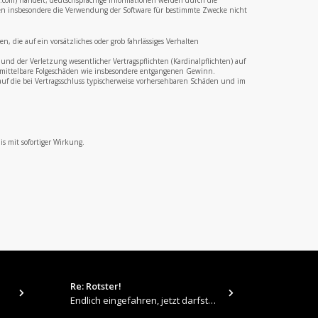
b.com) handelt; deutschsprachige Informationen werden durch die
en insbesondere die Verwendung der Software für bestimmte Zwecke nicht
 die auf ein vorsätzliches oder grob fahrlässiges Verhalten
nd der Verletzung wesentlicher Vertragspflichten (Kardinalpflichten) auf
ür mittelbare Folgeschäden wie insbesondere entgangenen Gewinn.
uf die bei Vertragsschluss typischerweise vorhersehbaren Schäden und im
s mit sofortiger Wirkung.
Re: Rotster!
tps://up.pi
Endlich eingefahren, jetzt darfste Vollgas geben 👍