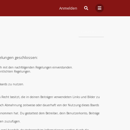
Anmelden
Deutsch (Du)
gelungen geschlossen:
 dich mit den nachfolgenden Regelungen einverstanden.
fentlichten Regelungen.
 Boards zu nutzen.
das Recht besitzt, die in deinen Beiträgen verwendeten Links und Bilder zu
 nach Abmahnung zeitweise oder dauerhaft von der Nutzung dieses Boards
 genommen hat. Du gestattest dem Betreiber, dein Benutzerkonto, Beiträge
aden zuzufügen.