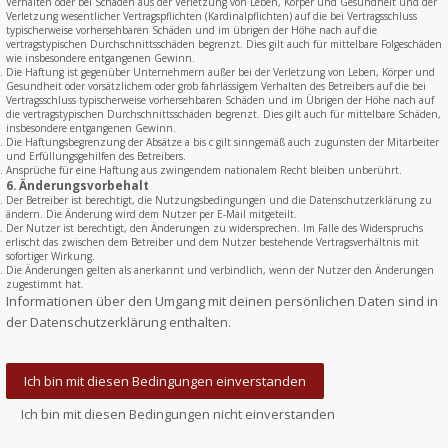
Verhalten oder bei Schäden aus der Verletzung von Leben, Körper und Gesundheit und der
Verletzung wesentlicher Vertragspflichten (Kardinalpflichten) auf die bei Vertragsschluss
typischerweise vorhersehbaren Schäden und im übrigen der Höhe nach auf die
vertragstypischen Durchschnittsschäden begrenzt. Dies gilt auch für mittelbare Folgeschäden
wie insbesondere entgangenen Gewinn.
Die Haftung ist gegenüber Unternehmern außer bei der Verletzung von Leben, Körper und
Gesundheit oder vorsätzlichem oder grob fahrlässigem Verhalten des Betreibers auf die bei
Vertragsschluss typischerweise vorhersehbaren Schäden und im Übrigen der Höhe nach auf
die vertragstypischen Durchschnittsschäden begrenzt. Dies gilt auch für mittelbare Schäden,
insbesondere entgangenen Gewinn.
Die Haftungsbegrenzung der Absätze a bis c gilt sinngemäß auch zugunsten der Mitarbeiter
und Erfüllungsgehilfen des Betreibers.
Ansprüche für eine Haftung aus zwingendem nationalem Recht bleiben unberührt.
6. Änderungsvorbehalt
Der Betreiber ist berechtigt, die Nutzungsbedingungen und die Datenschutzerklärung zu
ändern. Die Änderung wird dem Nutzer per E-Mail mitgeteilt.
Der Nutzer ist berechtigt, den Änderungen zu widersprechen. Im Falle des Widerspruchs
erlischt das zwischen dem Betreiber und dem Nutzer bestehende Vertragsverhältnis mit
sofortiger Wirkung.
Die Änderungen gelten als anerkannt und verbindlich, wenn der Nutzer den Änderungen
zugestimmt hat.
Informationen über den Umgang mit deinen persönlichen Daten sind in
der Datenschutzerklärung enthalten.