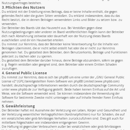
Nutzungsvertrages bestehen.
3. Pflichten des Nutzers
Du erklärst mit der Erstellung eines Beitrags, dass er keine Inhalte enthält, die gegen
geltendes Recht oder die guten Sitten verstoßen. Du erklärst insbesondere, dass du das
Recht besitzt, die in deinen Beiträgen verwendeten Links und Bilder zu setzen bzw. zu
verwenden.
Der Betreiber des Boards übt das Hausrecht aus. Bei Verstößen gegen diese
Nutzungsbedingungen oder anderer im Board veröffentlichten Regeln kann der Betreiber
dich nach Abmahnung zeitweise oder dauerhaft von der Nutzung dieses Boards
ausschließen und dir ein Hausverbot erteilen.
Du nimmst zur Kenntnis, dass der Betreiber keine Verantwortung für die Inhalte von
Beiträgen übernimmt, die er nicht selbst erstellt hat oder die er nicht zur Kenntnis
genommen hat. Du gestattest dem Betreiber, dein Benutzerkonto, Beiträge und Funktionen
jederzeit zu löschen oder zu sperren.
Du gestattest dem Betreiber darüber hinaus, deine Beiträge abzuändern, sofern sie gegen
o. g. Regeln verstoßen oder geeignet sind, dem Betreiber oder einem Dritten Schaden
zuzufügen.
4. General Public License
Du nimmst zur Kenntnis, dass es sich bei phpBB um eine unter der „
GNU General Public
License v2
“ (GPL) bereitgestellten Foren-Software von phpBB Limited (www.phpbb.com)
handelt; deutschsprachige Informationen werden durch die deutschsprachige Community
unter www.phpbb.de zur Verfügung gestellt. Beide haben keinen Einfluss auf die Art und
Weise, wie die Software verwendet wird. Sie können insbesondere die Verwendung der
Software für bestimmte Zwecke nicht untersagen oder auf Inhalte fremder Foren Einfluss
nehmen.
5. Gewährleistung
Der Betreiber haftet mit Ausnahme der Verletzung von Leben, Körper und Gesundheit und
der Verletzung wesentlicher Vertragspflichten (Kardinalpflichten) nur für Schäden, die auf
ein vorsätzliches oder grob fahrlässiges Verhalten zurückzuführen sind. Dies gilt auch für
mittelbare Folgeschäden wie insbesondere entgangenen Gewinn.
Die Haftung ist gegenüber Verbrauchern außer bei vorsätzlichem oder grob fahrlässigem