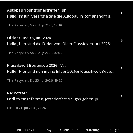
Autobau Youngtimertreffen Jun…
Hallo , Im Juni veranstaltete die Autobau in Romanshorn auf ihrem Gelände ein kleines Youngtimertreffen : https://up.
The Recycler
So 2. Aug 2026, 12:10
,
Older Classics Juni 2026
​Hallo , Hier sind die Bilder vom Older Classics im Juni 2026 : https://up.picr.de/51155940wd.jpg https://up.pic
The Recycler
So 2. Aug 2026, 07:06
,
Klassikwelt Bodensee 2026 - V…
Hallo , Hier sind nun meine Bilder 2026er Klassikwelt Bodensee 😀 https://up.picr.de/51125547rb.jpg https://up.pi
The Recycler
Do 23. Jul 2026, 19:25
,
Re: Rotster!
Endlich eingefahren, jetzt darfste Vollgas geben 👍
C01
Di 21. Jul 2026, 22:26
,
Foren-Übersicht
FAQ
Datenschutz
Nutzungsbedingungen