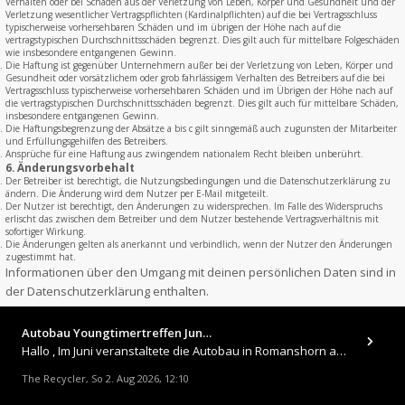
Verhalten oder bei Schäden aus der Verletzung von Leben, Körper und Gesundheit und der
Verletzung wesentlicher Vertragspflichten (Kardinalpflichten) auf die bei Vertragsschluss
typischerweise vorhersehbaren Schäden und im übrigen der Höhe nach auf die
vertragstypischen Durchschnittsschäden begrenzt. Dies gilt auch für mittelbare Folgeschäden
wie insbesondere entgangenen Gewinn.
Die Haftung ist gegenüber Unternehmern außer bei der Verletzung von Leben, Körper und
Gesundheit oder vorsätzlichem oder grob fahrlässigem Verhalten des Betreibers auf die bei
Vertragsschluss typischerweise vorhersehbaren Schäden und im Übrigen der Höhe nach auf
die vertragstypischen Durchschnittsschäden begrenzt. Dies gilt auch für mittelbare Schäden,
insbesondere entgangenen Gewinn.
Die Haftungsbegrenzung der Absätze a bis c gilt sinngemäß auch zugunsten der Mitarbeiter
und Erfüllungsgehilfen des Betreibers.
Ansprüche für eine Haftung aus zwingendem nationalem Recht bleiben unberührt.
6. Änderungsvorbehalt
Der Betreiber ist berechtigt, die Nutzungsbedingungen und die Datenschutzerklärung zu
ändern. Die Änderung wird dem Nutzer per E-Mail mitgeteilt.
Der Nutzer ist berechtigt, den Änderungen zu widersprechen. Im Falle des Widerspruchs
erlischt das zwischen dem Betreiber und dem Nutzer bestehende Vertragsverhältnis mit
sofortiger Wirkung.
Die Änderungen gelten als anerkannt und verbindlich, wenn der Nutzer den Änderungen
zugestimmt hat.
Informationen über den Umgang mit deinen persönlichen Daten sind in
der Datenschutzerklärung enthalten.
Autobau Youngtimertreffen Jun…
Hallo , Im Juni veranstaltete die Autobau in Romanshorn auf ihrem Gelände ein kleines Youngtimertreffen : https://up.
The Recycler
So 2. Aug 2026, 12:10
,