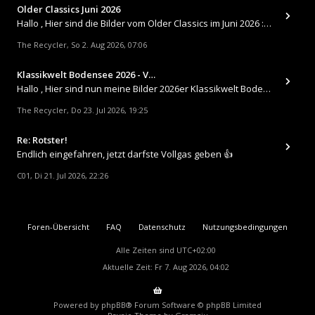
Older Classics Juni 2026
​Hallo , Hier sind die Bilder vom Older Classics im Juni 2026 : https://up.picr.de/51155940wd.jpg https://up.pic
The Recycler
So 2. Aug 2026, 07:06
,
Klassikwelt Bodensee 2026 - V…
Hallo , Hier sind nun meine Bilder 2026er Klassikwelt Bodensee 😀 https://up.picr.de/51125547rb.jpg https://up.pi
The Recycler
Do 23. Jul 2026, 19:25
,
Re: Rotster!
Endlich eingefahren, jetzt darfste Vollgas geben 👍
C01
Di 21. Jul 2026, 22:26
,
Foren-Übersicht
FAQ
Datenschutz
Nutzungsbedingungen
Alle Zeiten sind
UTC+02:00
Aktuelle Zeit: Fr 7. Aug 2026, 04:02
Powered by
phpBB
® Forum Software © phpBB Limited