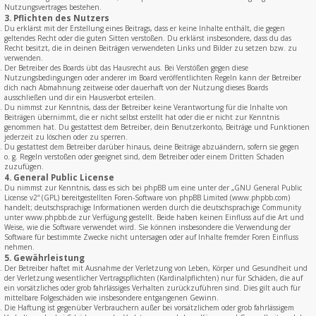
Nutzungsvertrages bestehen.
3. Pflichten des Nutzers
Du erklärst mit der Erstellung eines Beitrags, dass er keine Inhalte enthält, die gegen
geltendes Recht oder die guten Sitten verstoßen. Du erklärst insbesondere, dass du das
Recht besitzt, die in deinen Beiträgen verwendeten Links und Bilder zu setzen bzw. zu
verwenden.
Der Betreiber des Boards übt das Hausrecht aus. Bei Verstößen gegen diese
Nutzungsbedingungen oder anderer im Board veröffentlichten Regeln kann der Betreiber
dich nach Abmahnung zeitweise oder dauerhaft von der Nutzung dieses Boards
ausschließen und dir ein Hausverbot erteilen.
Du nimmst zur Kenntnis, dass der Betreiber keine Verantwortung für die Inhalte von
Beiträgen übernimmt, die er nicht selbst erstellt hat oder die er nicht zur Kenntnis
genommen hat. Du gestattest dem Betreiber, dein Benutzerkonto, Beiträge und Funktionen
jederzeit zu löschen oder zu sperren.
Du gestattest dem Betreiber darüber hinaus, deine Beiträge abzuändern, sofern sie gegen
o. g. Regeln verstoßen oder geeignet sind, dem Betreiber oder einem Dritten Schaden
zuzufügen.
4. General Public License
Du nimmst zur Kenntnis, dass es sich bei phpBB um eine unter der „
GNU General Public
License v2
“ (GPL) bereitgestellten Foren-Software von phpBB Limited (www.phpbb.com)
handelt; deutschsprachige Informationen werden durch die deutschsprachige Community
unter www.phpbb.de zur Verfügung gestellt. Beide haben keinen Einfluss auf die Art und
Weise, wie die Software verwendet wird. Sie können insbesondere die Verwendung der
Software für bestimmte Zwecke nicht untersagen oder auf Inhalte fremder Foren Einfluss
nehmen.
5. Gewährleistung
Der Betreiber haftet mit Ausnahme der Verletzung von Leben, Körper und Gesundheit und
der Verletzung wesentlicher Vertragspflichten (Kardinalpflichten) nur für Schäden, die auf
ein vorsätzliches oder grob fahrlässiges Verhalten zurückzuführen sind. Dies gilt auch für
mittelbare Folgeschäden wie insbesondere entgangenen Gewinn.
Die Haftung ist gegenüber Verbrauchern außer bei vorsätzlichem oder grob fahrlässigem