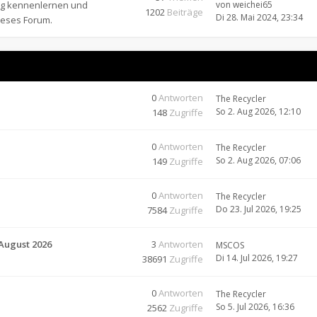
ung kennenlernen und
von
weichei65
1202
Beiträge
Di 28. Mai 2024, 23:34
ieses Forum.
0
Antworten
The Recycler
So 2. Aug 2026, 12:10
148
Zugriffe
0
Antworten
The Recycler
So 2. Aug 2026, 07:06
149
Zugriffe
0
Antworten
The Recycler
Do 23. Jul 2026, 19:25
7584
Zugriffe
 August 2026
3
Antworten
MSCOS
Di 14. Jul 2026, 19:27
38691
Zugriffe
0
Antworten
The Recycler
So 5. Jul 2026, 16:36
2562
Zugriffe