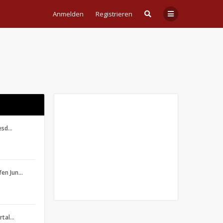
Anmelden
Registrieren
resd…
fen Jun…
ertal…