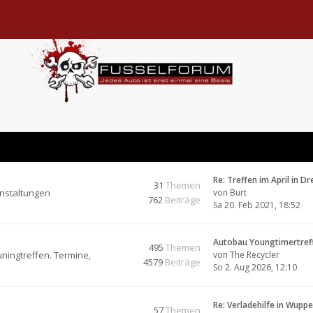
Re: Treffen im April in D
31
Themen
anstaltungen
von
Burt
762
Beiträge
Sa 20. Feb 2021, 18:52
Autobau Youngtimertref
495
Themen
ningtreffen. Termine,
von
The Recycler
4579
Beiträge
So 2. Aug 2026, 12:10
Re: Verladehilfe in Wupp
57
Themen