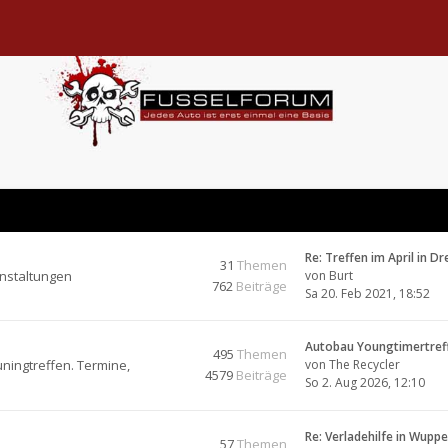
Re: Treffen im April in D
31
Themen
anstaltungen
von
Burt
762
Beiträge
Sa 20. Feb 2021, 18:52
Autobau Youngtimertref
495
Themen
ningtreffen. Termine,
von
The Recycler
4579
Beiträge
So 2. Aug 2026, 12:10
Re: Verladehilfe in Wupp
57
Themen