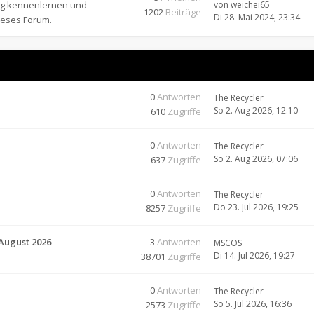
ung kennenlernen und
von
weichei65
1202
Beiträge
Di 28. Mai 2024, 23:34
ieses Forum.
0
Antworten
The Recycler
So 2. Aug 2026, 12:10
610
Zugriffe
0
Antworten
The Recycler
So 2. Aug 2026, 07:06
637
Zugriffe
0
Antworten
The Recycler
Do 23. Jul 2026, 19:25
8257
Zugriffe
 August 2026
3
Antworten
MSCOS
Di 14. Jul 2026, 19:27
38701
Zugriffe
0
Antworten
The Recycler
So 5. Jul 2026, 16:36
2573
Zugriffe