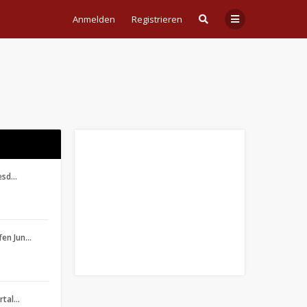
Anmelden
Registrieren
resd…
fen Jun…
ertal…