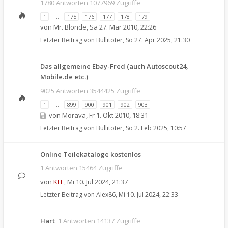
1780 Antworten 1077969 Zugriffe
1
…
175
176
177
178
179
von
Mr. Blonde
,
Sa 27. Mär 2010, 22:26
Letzter Beitrag von
Bullitöter
,
So 27. Apr 2025, 21:30
Das allgemeine Ebay-Fred (auch Autoscout24,
Mobile.de etc.)
9025 Antworten 3544425 Zugriffe
1
…
899
900
901
902
903
von
Morava
,
Fr 1. Okt 2010, 18:31
Letzter Beitrag von
Bullitöter
,
So 2. Feb 2025, 10:57
Online Teilekataloge kostenlos
1 Antworten 15464 Zugriffe
von
KLE
,
Mi 10. Jul 2024, 21:37
Letzter Beitrag von
Alex86
,
Mi 10. Jul 2024, 22:33
Hart
1 Antworten 14137 Zugriffe