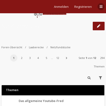
Anmelden
Registrieren
Netzfundstücke
Foren-Übersicht
Laaberecke
Netzfundstücke
1
2
3
4
5
…
12
Seite
1
von
12
294
Themen
Themen
Das allgemeine Youtube-Fred