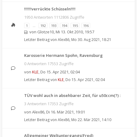
!!!!!!verrückte Schüsseln!!!!
1950 Antworten 1112806 Zugriffe
1
…
192
193
194
195
196
von
Glotze10
,
Mi 13. Okt 2010, 19:57
Letzter Beitrag von
Alex86
,
Mo 30. Aug 2021, 18:21
Karosserie Hermann Spohn, Ravensburg
0 Antworten 17553 Zugriffe
von
KLE
,
Do 15. Apr 2021, 02:04
Letzter Beitrag von
KLE
,
Do 15. Apr 2021, 02:04
TÜV wohl auch in absehbarer Zeit, für u50ccm(?) :
3 Antworten 17353 Zugriffe
von
Alex86
,
Di 16. Mär 2021, 19:01
Letzter Beitrag von
Alex86
,
Mo 22. Mär 2021, 14:10
Allgemeiner Weltuntergangs(Fred)