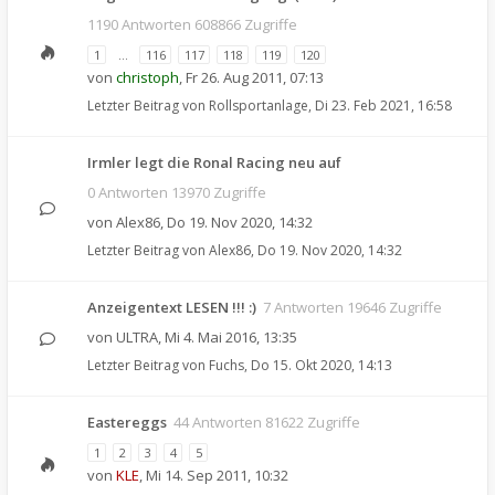
1190 Antworten 608866 Zugriffe
1
…
116
117
118
119
120
von
christoph
,
Fr 26. Aug 2011, 07:13
Letzter Beitrag von
Rollsportanlage
,
Di 23. Feb 2021, 16:58
Irmler legt die Ronal Racing neu auf
0 Antworten 13970 Zugriffe
von
Alex86
,
Do 19. Nov 2020, 14:32
Letzter Beitrag von
Alex86
,
Do 19. Nov 2020, 14:32
Anzeigentext LESEN !!! :)
7 Antworten 19646 Zugriffe
von
ULTRA
,
Mi 4. Mai 2016, 13:35
Letzter Beitrag von
Fuchs
,
Do 15. Okt 2020, 14:13
Eastereggs
44 Antworten 81622 Zugriffe
1
2
3
4
5
von
KLE
,
Mi 14. Sep 2011, 10:32