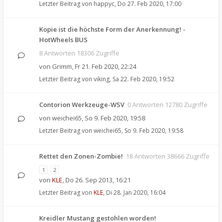
Letzter Beitrag von
happyc
,
Do 27. Feb 2020, 17:00
Kopie ist die höchste Form der Anerkennung! -
HotWheels BUS
8 Antworten 18306 Zugriffe
von
Grimm
,
Fr 21. Feb 2020, 22:24
Letzter Beitrag von
viking
,
Sa 22. Feb 2020, 19:52
Contorion Werkzeuge-WSV
0 Antworten 12780 Zugriffe
von
weichei65
,
So 9. Feb 2020, 19:58
Letzter Beitrag von
weichei65
,
So 9. Feb 2020, 19:58
Rettet den Zonen-Zombie!
18 Antworten 38666 Zugriffe
1
2
von
KLE
,
Do 26. Sep 2013, 16:21
Letzter Beitrag von
KLE
,
Di 28. Jan 2020, 16:04
Kreidler Mustang gestohlen worden!