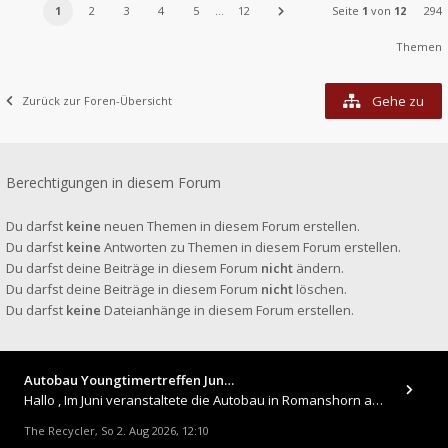
1
2
3
4
5
…
12
Seite
1
von
12
294
Themen
Gehe zu
Zurück zur Foren-Übersicht
Berechtigungen in diesem Forum
Du darfst
keine
neuen Themen in diesem Forum erstellen.
Du darfst
keine
Antworten zu Themen in diesem Forum erstellen.
Du darfst deine Beiträge in diesem Forum
nicht
ändern.
Du darfst deine Beiträge in diesem Forum
nicht
löschen.
Du darfst
keine
Dateianhänge in diesem Forum erstellen.
Autobau Youngtimertreffen Jun…
Hallo , Im Juni veranstaltete die Autobau in Romanshorn auf ihrem Gelände ein kleines Youngtimertreffen : https://up.
The Recycler
So 2. Aug 2026, 12:10
,