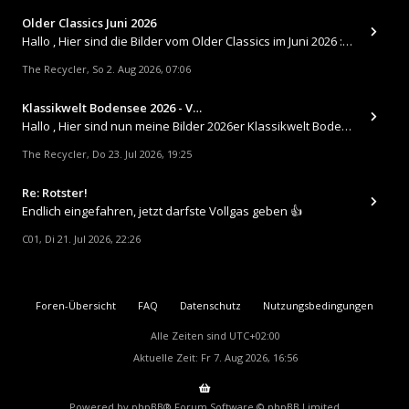
Older Classics Juni 2026
​Hallo , Hier sind die Bilder vom Older Classics im Juni 2026 : https://up.picr.de/51155940wd.jpg https://up.pic
The Recycler
So 2. Aug 2026, 07:06
,
Klassikwelt Bodensee 2026 - V…
Hallo , Hier sind nun meine Bilder 2026er Klassikwelt Bodensee 😀 https://up.picr.de/51125547rb.jpg https://up.pi
The Recycler
Do 23. Jul 2026, 19:25
,
Re: Rotster!
Endlich eingefahren, jetzt darfste Vollgas geben 👍
C01
Di 21. Jul 2026, 22:26
,
Foren-Übersicht
FAQ
Datenschutz
Nutzungsbedingungen
Alle Zeiten sind
UTC+02:00
Aktuelle Zeit: Fr 7. Aug 2026, 16:56
Powered by
phpBB
® Forum Software © phpBB Limited