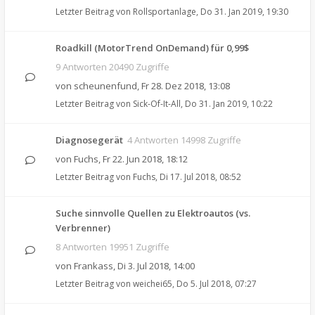
Letzter Beitrag von
Rollsportanlage
,
Do 31. Jan 2019, 19:30
Roadkill (MotorTrend OnDemand) für 0,99$
9 Antworten 20490 Zugriffe
von
scheunenfund
,
Fr 28. Dez 2018, 13:08
Letzter Beitrag von
Sick-Of-It-All
,
Do 31. Jan 2019, 10:22
Diagnosegerät
4 Antworten 14998 Zugriffe
von
Fuchs
,
Fr 22. Jun 2018, 18:12
Letzter Beitrag von
Fuchs
,
Di 17. Jul 2018, 08:52
Suche sinnvolle Quellen zu Elektroautos (vs.
Verbrenner)
8 Antworten 19951 Zugriffe
von
Frankass
,
Di 3. Jul 2018, 14:00
Letzter Beitrag von
weichei65
,
Do 5. Jul 2018, 07:27