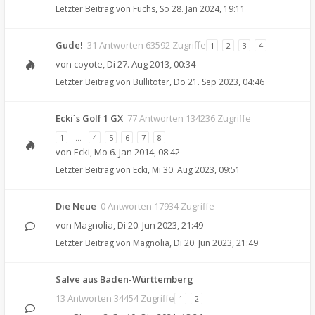
Letzter Beitrag von
Fuchs
,
So 28. Jan 2024, 19:11
Gude!
31 Antworten 63592 Zugriffe
1
2
3
4
von
coyote
,
Di 27. Aug 2013, 00:34
Letzter Beitrag von
Bullitöter
,
Do 21. Sep 2023, 04:46
Ecki´s Golf 1 GX
77 Antworten 134236 Zugriffe
1
…
4
5
6
7
8
von
Ecki
,
Mo 6. Jan 2014, 08:42
Letzter Beitrag von
Ecki
,
Mi 30. Aug 2023, 09:51
Die Neue
0 Antworten 17934 Zugriffe
von
Magnolia
,
Di 20. Jun 2023, 21:49
Letzter Beitrag von
Magnolia
,
Di 20. Jun 2023, 21:49
Salve aus Baden-Württemberg
13 Antworten 34454 Zugriffe
1
2