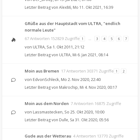
Letzter Beitrag von
Alex86
,
Mo 11. Okt 2021, 16:39
GRüße aus der Hauptstadt vom ULTRA, "endlich
normale Leute"
67 Antworten 152829 Zugriffe
1
…
3
4
5
6
7
von
ULTRA
,
Sa 1. Okt 2011, 21:12
Letzter Beitrag von
ULTRA
,
Mi 6. Jan 2021, 08:14
Moin aus Bremen
17 Antworten 30371 Zugriffe
1
2
von
EdvonSchleck
,
Mo 2. Nov 2020, 22:40
Letzter Beitrag von
Makrochip
,
Mi 4. Nov 2020, 00:17
Moin aus dem Norden
7 Antworten 16875 Zugriffe
von
Lassmastecken
,
So 25. Okt 2020, 10:00
Letzter Beitrag von
Dulle
,
Sa 31. Okt 2020, 05:56
Gude aus der Wetterau
4 Antworten 13770 Zugriffe