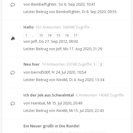
von
Bembelfighter
,
So 6. Sep 2020, 10:41
Letzter Beitrag von
Bembelfighter
,
Di 8. Sep 2020, 09:55
Hallo
161 Antworten 166948 Zugriffe
1
…
13
14
15
16
17
von
Jeff
,
Do 27. Sep 2012, 00:02
Letzter Beitrag von
Jeff
,
Mo 17. Aug 2020, 21:29
Neu hier
10 Antworten 20748 Zugriffe
1
2
von
bernd500f
,
Fr 24. Jul 2020, 10:54
Letzter Beitrag von
Alex86
,
Di 4. Aug 2020, 13:34
Ich der Jek aus Schwalmtal
6 Antworten 14068 Zugriffe
von
Hanibal
,
Mi 15. Jul 2020, 20:49
Letzter Beitrag von
Alex86
,
Mi 15. Jul 2020, 22:43
Ein Neuer grüßt in Die Runde!