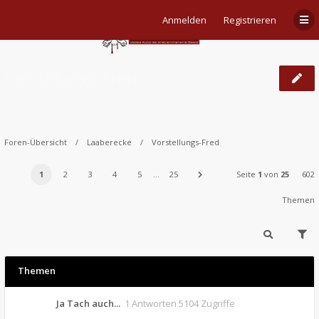
Anmelden
Registrieren
Vorstellungs-Fred
Foren-Übersicht
Laaberecke
Vorstellungs-Fred
1
2
3
4
5
…
25
Seite
1
von
25
602
Themen
Themen
Ja Tach auch...
1 Antworten 5104 Zugriffe