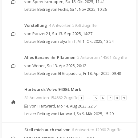
von
Speedschuppen
,
Sa 18. Okt 2025, 11:41
Letzter Beitrag von
Fuchs
,
Sa 1. Nov 2025, 10:26
Vorstellung
4 Antworten 5958 Zugriffe
von
Panzer21
,
Sa 13. Sep 2025, 14:27
Letzter Beitrag von
rolyaTmiT
,
Mi 1. Okt 2025, 13:54
Alles Banane ihr Pflaumen
5 Antworten 14561 Zugriffe
von
Wener
,
So 13. Apr 2025, 20:12
Letzter Beitrag von
El Grapadura
,
Fr 18. Apr 2025, 09:48
Hartwards Volvo 940GL Mørk
81 Antworten 154662 Zugriffe
1
…
5
6
7
8
9
von
Hartward
,
Mo 14. Aug 2023, 22:51
Letzter Beitrag von
Hartward
,
So 9. Mär 2025, 15:29
Stell mich auch mal vor
6 Antworten 12960 Zugriffe