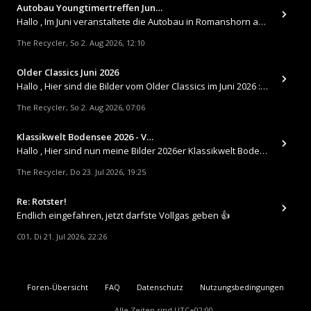
Autobau Youngtimertreffen Jun…
Hallo , Im Juni veranstaltete die Autobau in Romanshorn auf ihrem Gelände ein kleines Youngtimertreffen : https://up.
The Recycler
So 2. Aug 2026, 12:10
,
Older Classics Juni 2026
​Hallo , Hier sind die Bilder vom Older Classics im Juni 2026 : https://up.picr.de/51155940wd.jpg https://up.pic
The Recycler
So 2. Aug 2026, 07:06
,
Klassikwelt Bodensee 2026 - V…
Hallo , Hier sind nun meine Bilder 2026er Klassikwelt Bodensee 😀 https://up.picr.de/51125547rb.jpg https://up.pi
The Recycler
Do 23. Jul 2026, 19:25
,
Re: Rotster!
Endlich eingefahren, jetzt darfste Vollgas geben 👍
C01
Di 21. Jul 2026, 22:26
,
Foren-Übersicht
FAQ
Datenschutz
Nutzungsbedingungen
Alle Zeiten sind
UTC+02:00