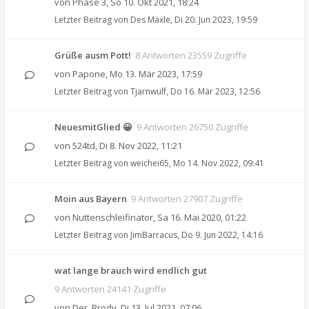
von
Phase 3
,
So 10. Okt 2021, 18:24
Letzter Beitrag von
Des Mäxle
,
Di 20. Jun 2023, 19:59
Grüße ausm Pott!
8 Antworten 23559 Zugriffe
von
Papone
,
Mo 13. Mär 2023, 17:59
Letzter Beitrag von
Tjarnwulf
,
Do 16. Mär 2023, 12:56
NeuesmitGlied 😀
9 Antworten 26750 Zugriffe
von
524td
,
Di 8. Nov 2022, 11:21
Letzter Beitrag von
weichei65
,
Mo 14. Nov 2022, 09:41
Moin aus Bayern
9 Antworten 27907 Zugriffe
von
Nuttenschleifinator
,
Sa 16. Mai 2020, 01:22
Letzter Beitrag von
JimBarracus
,
Do 9. Jun 2022, 14:16
wat lange brauch wird endlich gut
9 Antworten 24141 Zugriffe
von
Der_Brody
,
Di 13. Jul 2021, 07:06