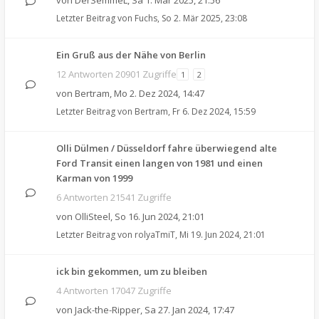
von
DerSemmeL
,
Sa 1. Mär 2025, 21:56
Letzter Beitrag von
Fuchs
,
So 2. Mär 2025, 23:08
Ein Gruß aus der Nähe von Berlin
12 Antworten 20901 Zugriffe
1
2
von
Bertram
,
Mo 2. Dez 2024, 14:47
Letzter Beitrag von
Bertram
,
Fr 6. Dez 2024, 15:59
Olli Dülmen / Düsseldorf fahre überwiegend alte
Ford Transit einen langen von 1981 und einen
Karman von 1999
6 Antworten 21541 Zugriffe
von
OlliSteel
,
So 16. Jun 2024, 21:01
Letzter Beitrag von
rolyaTmiT
,
Mi 19. Jun 2024, 21:01
ick bin gekommen, um zu bleiben
4 Antworten 17047 Zugriffe
von
Jack-the-Ripper
,
Sa 27. Jan 2024, 17:47