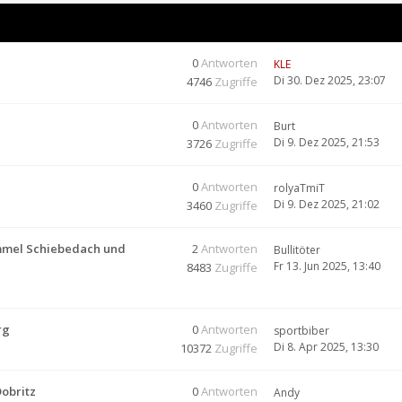
0
Antworten
KLE
Di 30. Dez 2025, 23:07
4746
Zugriffe
0
Antworten
Burt
Di 9. Dez 2025, 21:53
3726
Zugriffe
0
Antworten
rolyaTmiT
Di 9. Dez 2025, 21:02
3460
Zugriffe
mmel Schiebedach und
2
Antworten
Bullitöter
Fr 13. Jun 2025, 13:40
8483
Zugriffe
rg
0
Antworten
sportbiber
Di 8. Apr 2025, 13:30
10372
Zugriffe
Dobritz
0
Antworten
Andy