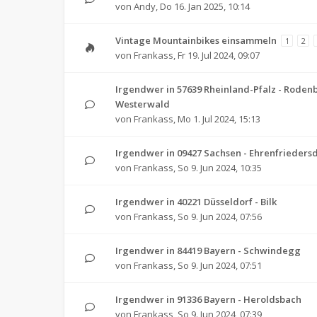
von
Andy
,
Do 16. Jan 2025, 10:14
Vintage Mountainbikes einsammeln
1
2
von
Frankass
,
Fr 19. Jul 2024, 09:07
Irgendwer in 57639 Rheinland-Pfalz - Rodenb
Westerwald
von
Frankass
,
Mo 1. Jul 2024, 15:13
Irgendwer in 09427 Sachsen - Ehrenfrieders
von
Frankass
,
So 9. Jun 2024, 10:35
Irgendwer in 40221 Düsseldorf - Bilk
von
Frankass
,
So 9. Jun 2024, 07:56
Irgendwer in 84419 Bayern - Schwindegg
von
Frankass
,
So 9. Jun 2024, 07:51
Irgendwer in 91336 Bayern - Heroldsbach
von
Frankass
,
So 9. Jun 2024, 07:39