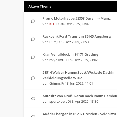
Aktive Themen
Framo Motorhaube 52353 Düren -> Mainz
von
KLE
,
Di 30. Dez 2025, 23:07
Rückbank Ford Transit in 86165 Augsburg
von
Burt
,
Di 9. Dez 2025, 21:53
Kran Ventilblock in 91171 Greding
von
rolyaTmiT
,
Di 9. Dez 2025, 21:02
59514 Welver Hamm/Soest/Wickede Dachhi
Verkleidungsteile W202
von
Grimm
,
Fr 13. Jun 2025, 11:01
Autositz von Groß-Gerau nach Raum Hambu
von
sportbiber
,
Di 8. Apr 2025, 13:30
4 Räder bergen in 01237 Dresden - Seidnitz/