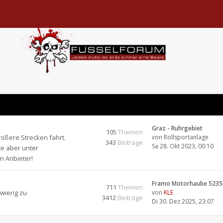
Graz - Ruhrgebiet
105
Themen
rößere Strecken fahrt.
von
Rollsportanlage
343
Beiträge
Sa 28. Okt 2023, 00:10
te aber unter
n Anbieter!
Framo Motorhaube 5235
711
Themen
wierig zu
von
KLE
3412
Beiträge
Di 30. Dez 2025, 23:07