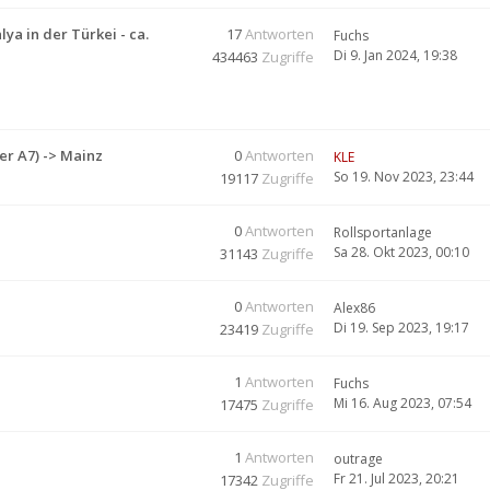
a in der Türkei - ca.
17
Antworten
Fuchs
Di 9. Jan 2024, 19:38
434463
Zugriffe
er A7) -> Mainz
0
Antworten
KLE
So 19. Nov 2023, 23:44
19117
Zugriffe
0
Antworten
Rollsportanlage
Sa 28. Okt 2023, 00:10
31143
Zugriffe
0
Antworten
Alex86
Di 19. Sep 2023, 19:17
23419
Zugriffe
1
Antworten
Fuchs
Mi 16. Aug 2023, 07:54
17475
Zugriffe
1
Antworten
outrage
Fr 21. Jul 2023, 20:21
17342
Zugriffe