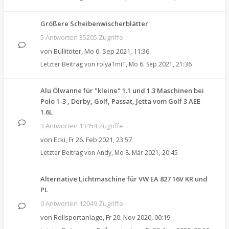
Größere Scheibenwischerblätter
5 Antworten 35205 Zugriffe
von
Bullitöter
,
Mo 6. Sep 2021, 11:36
Letzter Beitrag von
rolyaTmiT
,
Mo 6. Sep 2021, 21:36
Alu Ölwanne für "kleine" 1.1 und 1.3 Maschinen bei
Polo 1-3 , Derby, Golf, Passat, Jetta vom Golf 3 AEE
1.6L
3 Antworten 13454 Zugriffe
von
Ecki
,
Fr 26. Feb 2021, 23:57
Letzter Beitrag von
Andy
,
Mo 8. Mär 2021, 20:45
Alternative Lichtmaschine für VW EA 827 16V KR und
PL
0 Antworten 12049 Zugriffe
von
Rollsportanlage
,
Fr 20. Nov 2020, 00:19