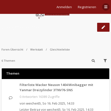
Anmelden
Registrieren
Gleichteileliste
Foren-Übersicht
Werkstatt
Gleichteileliste
6 Themen
Themen
Filterliste Wacker Neuson 1404 Minibagger mit
Yanmar Dreizylinder 3TNV76-SNS
0 Antworten 16389 Zugriffe
von
weichei65
,
So 16. Feb 2025, 14:33
Letzter Beitrag von
weichei65
,
So 16. Feb 2025, 14:33