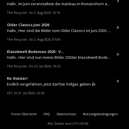
Hallo , Im Juni veranstaltete die Autobau in Romanshorn auf ihrem Gelände ein kleines Youngtimertreffen : https://up.
The Recycler
So 2. Aug 2026, 12:10
,
Older Classics Juni 2026
​Hallo , Hier sind die Bilder vom Older Classics im Juni 2026 : https://up.picr.de/51155940wd.jpg https://up.pic
The Recycler
So 2. Aug 2026, 07:06
,
Klassikwelt Bodensee 2026 - V…
Hallo , Hier sind nun meine Bilder 2026er Klassikwelt Bodensee 😀 https://up.picr.de/51125547rb.jpg https://up.pi
The Recycler
Do 23. Jul 2026, 19:25
,
Re: Rotster!
Endlich eingefahren, jetzt darfste Vollgas geben 👍
C01
Di 21. Jul 2026, 22:26
,
Foren-Übersicht
FAQ
Datenschutz
Nutzungsbedingungen
Alle Zeiten sind
UTC+02:00