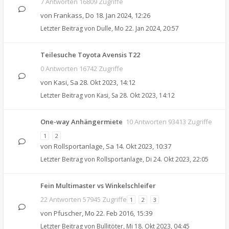
7 Antworten 16809 Zugriffe
von
Frankass
,
Do 18. Jan 2024, 12:26
Letzter Beitrag von
Dulle
,
Mo 22. Jan 2024, 20:57
Teilesuche Toyota Avensis T22
0 Antworten 16742 Zugriffe
von
Kasi
,
Sa 28. Okt 2023, 14:12
Letzter Beitrag von
Kasi
,
Sa 28. Okt 2023, 14:12
One-way Anhängermiete
10 Antworten 93413 Zugriffe
1
2
von
Rollsportanlage
,
Sa 14. Okt 2023, 10:37
Letzter Beitrag von
Rollsportanlage
,
Di 24. Okt 2023, 22:05
Fein Multimaster vs Winkelschleifer
22 Antworten 57945 Zugriffe
1
2
3
von
Pfuscher
,
Mo 22. Feb 2016, 15:39
Letzter Beitrag von
Bullitöter
,
Mi 18. Okt 2023, 04:45