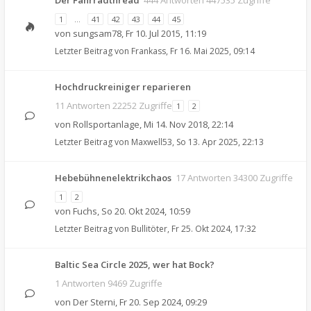
Der Fahrradthread
444 Antworten 447535 Zugriffe
1
…
41
42
43
44
45
von
sungsam78
,
Fr 10. Jul 2015, 11:19
Letzter Beitrag von
Frankass
,
Fr 16. Mai 2025, 09:14
Hochdruckreiniger reparieren
11 Antworten 22252 Zugriffe
1
2
von
Rollsportanlage
,
Mi 14. Nov 2018, 22:14
Letzter Beitrag von
Maxwell53
,
So 13. Apr 2025, 22:13
Hebebühnenelektrikchaos
17 Antworten 34300 Zugriffe
1
2
von
Fuchs
,
So 20. Okt 2024, 10:59
Letzter Beitrag von
Bullitöter
,
Fr 25. Okt 2024, 17:32
Baltic Sea Circle 2025, wer hat Bock?
1 Antworten 9469 Zugriffe
von
Der Sterni
,
Fr 20. Sep 2024, 09:29