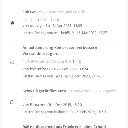
Fab Lab
55 Antworten 91456 Zugriffe
1
2
3
4
5
6
von
outrage
,
Sa 13. Apr 2013, 11:09
Letzter Beitrag von
weichei65
,
Mi 18. Mai 2022, 12:27
Anlaufsteuerung Kompressor verbessern -
Verständnisfragen...
17 Antworten 26453 Zugriffe
1
2
von
hybridfreak
,
Di 22. Feb 2022, 11:24
Letzter Beitrag von
Tesla
,
So 13. Mär 2022, 21:47
Schweißgerät fürs Auto
18 Antworten 29761 Zugriffe
1
2
von
Pfuscher
,
Di 1. Dez 2015, 15:20
Letzter Beitrag von
Bullitöter
,
Fr 25. Feb 2022, 18:59
Bußgeldbescheid aus Frankreich ohne Schuld