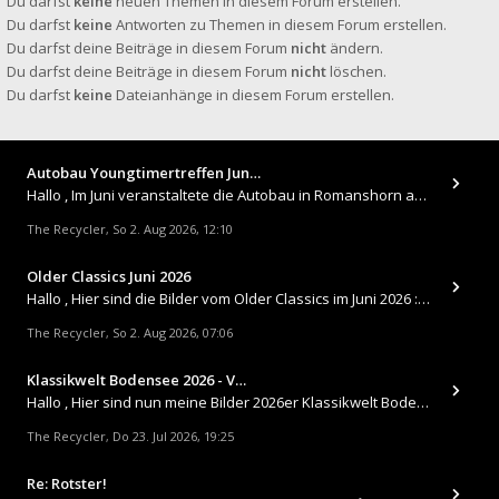
Du darfst
keine
neuen Themen in diesem Forum erstellen.
Du darfst
keine
Antworten zu Themen in diesem Forum erstellen.
Du darfst deine Beiträge in diesem Forum
nicht
ändern.
Du darfst deine Beiträge in diesem Forum
nicht
löschen.
Du darfst
keine
Dateianhänge in diesem Forum erstellen.
Autobau Youngtimertreffen Jun…
Hallo , Im Juni veranstaltete die Autobau in Romanshorn auf ihrem Gelände ein kleines Youngtimertreffen : https://up.
The Recycler
So 2. Aug 2026, 12:10
,
Older Classics Juni 2026
​Hallo , Hier sind die Bilder vom Older Classics im Juni 2026 : https://up.picr.de/51155940wd.jpg https://up.pic
The Recycler
So 2. Aug 2026, 07:06
,
Klassikwelt Bodensee 2026 - V…
Hallo , Hier sind nun meine Bilder 2026er Klassikwelt Bodensee 😀 https://up.picr.de/51125547rb.jpg https://up.pi
The Recycler
Do 23. Jul 2026, 19:25
,
Re: Rotster!