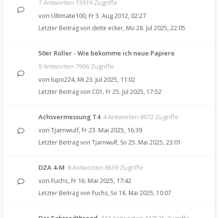
7 Antworten 13919 Zugriffe
von
Ultimate100
,
Fr 3. Aug 2012, 02:27
Letzter Beitrag von
dette ecker
,
Mo 28. Jul 2025, 22:05
50er Roller - Wie bekomme ich neue Papiere
9 Antworten 7966 Zugriffe
von
lupo224
,
Mi 23. Jul 2025, 11:02
Letzter Beitrag von
C01
,
Fr 25. Jul 2025, 17:52
Achsvermessung T4
4 Antworten 8072 Zugriffe
von
Tjarnwulf
,
Fr 23. Mai 2025, 16:39
Letzter Beitrag von
Tjarnwulf
,
So 25. Mai 2025, 23:01
DZA 4-M
8 Antworten 8639 Zugriffe
von
Fuchs
,
Fr 16. Mai 2025, 17:42
Letzter Beitrag von
Fuchs
,
So 18. Mai 2025, 10:07