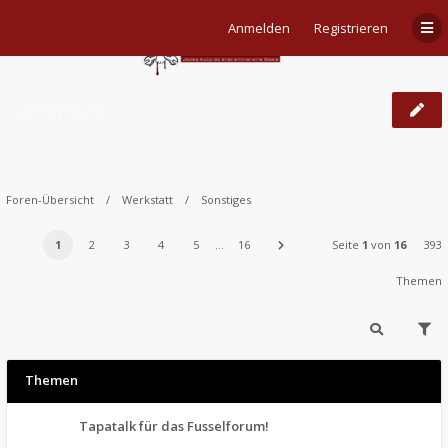
Anmelden
Registrieren
Sonstiges
Foren-Übersicht
Werkstatt
Sonstiges
1
2
3
4
5
…
16
Seite
1
von
16
393
Themen
Themen
Tapatalk für das Fusselforum!