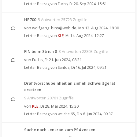
Letzter Beitrag von
Fuchs
,
Fr 20. Sep 2024, 15:51
HP700
5 Antworten 25723 Zugriffe
von
wolfgang_bins@web.de
,
Mo 12. Aug 2024, 18:30
Letzter Beitrag von
KLE
,
Mi 14. Aug 2024, 12:27
FIN beim Strich 8
3 Antworten 22803 Zugriffe
von
Fuchs
,
Fr 21. Jun 2024, 08:31
Letzter Beitrag von
Santos
,
Di 16. Jul 2024, 09:21
Drahtvorschubeinheit an Einhell Schweißgerät
ersetzen
9 Antworten 20761 Zugriffe
von
KLE
,
Di 28. Mai 2024, 15:30
Letzter Beitrag von
weichei65
,
Do 6. Jun 2024, 09:37
Suche nach Lenkrad zum PS4 zocken