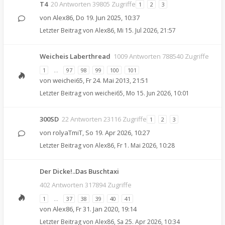
T4
20 Antworten 39805 Zugriffe
1
2
3
von
Alex86
,
Do 19. Jun 2025, 10:37
Letzter Beitrag von
Alex86
,
Mi 15. Jul 2026, 21:57
Weicheis Laberthread
1009 Antworten 788540 Zugriffe
1
…
97
98
99
100
101
von
weichei65
,
Fr 24. Mai 2013, 21:51
Letzter Beitrag von
weichei65
,
Mo 15. Jun 2026, 10:01
300SD
22 Antworten 23116 Zugriffe
1
2
3
von
rolyaTmiT
,
So 19. Apr 2026, 10:27
Letzter Beitrag von
Alex86
,
Fr 1. Mai 2026, 10:28
Der Dicke!..Das Buschtaxi
402 Antworten 317894 Zugriffe
1
…
37
38
39
40
41
von
Alex86
,
Fr 31. Jan 2020, 19:14
Letzter Beitrag von
Alex86
,
Sa 25. Apr 2026, 10:34