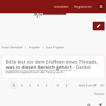
Anmelden
Registrieren
Eure Projekte
Foren-Übersicht
Projekte
Eure Projekte
Bitte lest vor dem Eröffnen eines Threads,
was in diesen Bereich gehört
- Danke!
Vielleicht inspiriert Euch der Text ja auch...
1
2
3
4
5
…
37
Seite
1
von
37
921
Themen