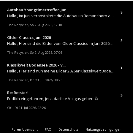
Autobau Youngtimertreffen Jun…
Hallo , Im Juni veranstaltete die Autobau in Romanshorn auf ihrem Gelände ein kleines Youngtimertreffen : https://up.
The Recycler
So 2. Aug 2026, 12:10
,
Older Classics Juni 2026
​Hallo , Hier sind die Bilder vom Older Classics im Juni 2026 : https://up.picr.de/51155940wd.jpg https://up.pic
The Recycler
So 2. Aug 2026, 07:06
,
Klassikwelt Bodensee 2026 - V…
Hallo , Hier sind nun meine Bilder 2026er Klassikwelt Bodensee 😀 https://up.picr.de/51125547rb.jpg https://up.pi
The Recycler
Do 23. Jul 2026, 19:25
,
Re: Rotster!
Endlich eingefahren, jetzt darfste Vollgas geben 👍
C01
Di 21. Jul 2026, 22:26
,
Foren-Übersicht
FAQ
Datenschutz
Nutzungsbedingungen