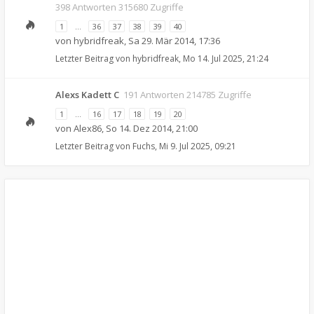
398 Antworten 315680 Zugriffe
1
…
36
37
38
39
40
von
hybridfreak
,
Sa 29. Mär 2014, 17:36
Letzter Beitrag von
hybridfreak
,
Mo 14. Jul 2025, 21:24
Alexs Kadett C
191 Antworten 214785 Zugriffe
1
…
16
17
18
19
20
von
Alex86
,
So 14. Dez 2014, 21:00
Letzter Beitrag von
Fuchs
,
Mi 9. Jul 2025, 09:21