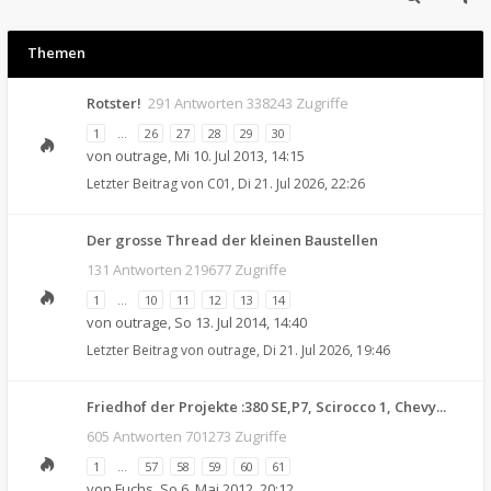
Themen
Rotster!
291 Antworten 338243 Zugriffe
1
…
26
27
28
29
30
von
outrage
,
Mi 10. Jul 2013, 14:15
Letzter Beitrag von
C01
,
Di 21. Jul 2026, 22:26
Der grosse Thread der kleinen Baustellen
131 Antworten 219677 Zugriffe
1
…
10
11
12
13
14
von
outrage
,
So 13. Jul 2014, 14:40
Letzter Beitrag von
outrage
,
Di 21. Jul 2026, 19:46
Friedhof der Projekte :380 SE,P7, Scirocco 1, Chevy...
605 Antworten 701273 Zugriffe
1
…
57
58
59
60
61
von
Fuchs
,
So 6. Mai 2012, 20:12