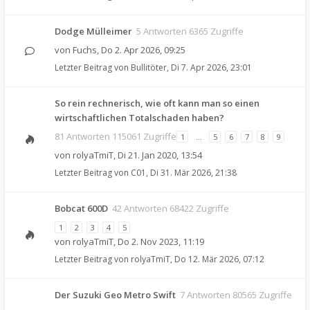
Dodge Mülleimer
5 Antworten 6365 Zugriffe
von
Fuchs
,
Do 2. Apr 2026, 09:25
Letzter Beitrag von
Bullitöter
,
Di 7. Apr 2026, 23:01
So rein rechnerisch, wie oft kann man so einen
wirtschaftlichen Totalschaden haben?
81 Antworten 115061 Zugriffe
1
…
5
6
7
8
9
von
rolyaTmiT
,
Di 21. Jan 2020, 13:54
Letzter Beitrag von
C01
,
Di 31. Mär 2026, 21:38
Bobcat 600D
42 Antworten 68422 Zugriffe
1
2
3
4
5
von
rolyaTmiT
,
Do 2. Nov 2023, 11:19
Letzter Beitrag von
rolyaTmiT
,
Do 12. Mär 2026, 07:12
Der Suzuki Geo Metro Swift
7 Antworten 80565 Zugriffe