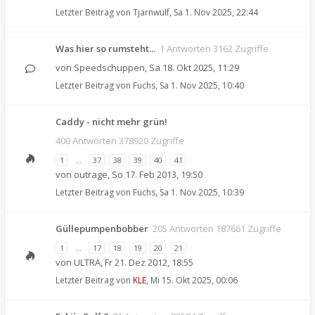
Letzter Beitrag von
Tjarnwulf
,
Sa 1. Nov 2025, 22:44
Was hier so rumsteht...
1 Antworten 3162 Zugriffe
von
Speedschuppen
,
Sa 18. Okt 2025, 11:29
Letzter Beitrag von
Fuchs
,
Sa 1. Nov 2025, 10:40
Caddy - nicht mehr grün!
400 Antworten 378920 Zugriffe
1
…
37
38
39
40
41
von
outrage
,
So 17. Feb 2013, 19:50
Letzter Beitrag von
Fuchs
,
Sa 1. Nov 2025, 10:39
Güllepumpenbobber
205 Antworten 187661 Zugriffe
1
…
17
18
19
20
21
von
ULTRA
,
Fr 21. Dez 2012, 18:55
Letzter Beitrag von
KLE
,
Mi 15. Okt 2025, 00:06