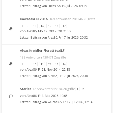
Letzter Beitrag von
Fuchs
,
So 19. Jul 2026, 09:29
Kawasaki KL250 A
169 Antworten 201246 Zugriffe
1
…
13
14
15
16
17
von
Alex86
,
Mo 19. Okt 2020, 21:59
Letzter Beitrag von
Alex86
,
Fr 17. Jul 2026, 20:32
Alexs Kreidler Florett (ex)LF
138 Antworten 139471 Zugriffe
1
…
10
11
12
13
14
von
Alex86
,
Fr 28. Nov 2014, 22:18
Letzter Beitrag von
Alex86
,
Fr 17. Jul 2026, 20:30
Starlet
12 Antworten 59184 Zugriffe
1
2
von
Alex86
,
Fr 1. Mai 2026, 10:05
Letzter Beitrag von
weichei65
,
Fr 17. Jul 2026, 12:54