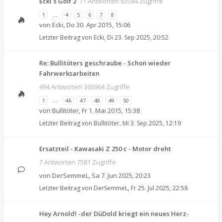
Ecki´s Golf 2
71 Antworten 83584 Zugriffe
1
…
4
5
6
7
8
von
Ecki
,
Do 30. Apr 2015, 15:06
Letzter Beitrag von
Ecki
,
Di 23. Sep 2025, 20:52
Re: Bullitöters geschraube - Schon wieder
Fahrwerksarbeiten
494 Antworten 366964 Zugriffe
1
…
46
47
48
49
50
von
Bullitöter
,
Fr 1. Mai 2015, 15:38
Letzter Beitrag von
Bullitöter
,
Mi 3. Sep 2025, 12:19
Ersatzteil - Kawasaki Z 250 c - Motor dreht
7 Antworten 7581 Zugriffe
von
DerSemmeL
,
Sa 7. Jun 2025, 20:23
Letzter Beitrag von
DerSemmeL
,
Fr 25. Jul 2025, 22:58
Hey Arnold! -der DüDold kriegt ein neues Herz-