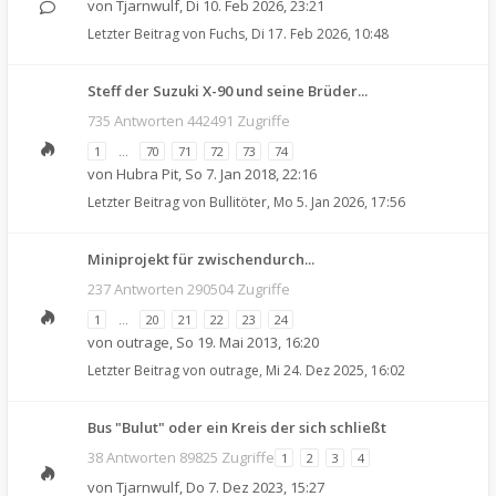
von
Tjarnwulf
,
Di 10. Feb 2026, 23:21
Letzter Beitrag von
Fuchs
,
Di 17. Feb 2026, 10:48
Steff der Suzuki X-90 und seine Brüder...
735 Antworten 442491 Zugriffe
1
…
70
71
72
73
74
von
Hubra Pit
,
So 7. Jan 2018, 22:16
Letzter Beitrag von
Bullitöter
,
Mo 5. Jan 2026, 17:56
Miniprojekt für zwischendurch...
237 Antworten 290504 Zugriffe
1
…
20
21
22
23
24
von
outrage
,
So 19. Mai 2013, 16:20
Letzter Beitrag von
outrage
,
Mi 24. Dez 2025, 16:02
Bus "Bulut" oder ein Kreis der sich schließt
38 Antworten 89825 Zugriffe
1
2
3
4
von
Tjarnwulf
,
Do 7. Dez 2023, 15:27