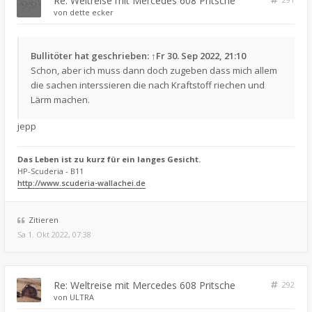
Re: Weltreise mit Mercedes 608 Pritsche
von
dette ecker
Bullitöter
hat geschrieben:
↑
Fr 30. Sep 2022, 21:10
Schon, aber ich muss dann doch zugeben dass mich allem
die sachen interssieren die nach Kraftstoff riechen und
Lärm machen.
jepp
Das Leben ist zu kurz für ein langes Gesicht.
HP-Scuderia - B11
http://www.scuderia-wallachei.de
Zitieren
Sa 1. Okt 2022, 07:38
Re: Weltreise mit Mercedes 608 Pritsche
292
von
ULTRA