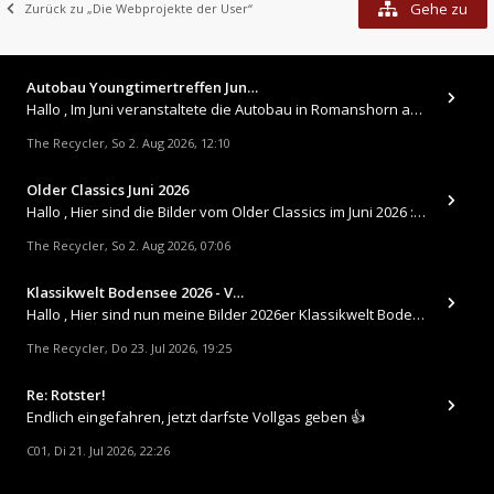
Gehe zu
Zurück zu „Die Webprojekte der User“
Autobau Youngtimertreffen Jun…
Hallo , Im Juni veranstaltete die Autobau in Romanshorn auf ihrem Gelände ein kleines Youngtimertreffen : https://up.
The Recycler
So 2. Aug 2026, 12:10
,
Older Classics Juni 2026
​Hallo , Hier sind die Bilder vom Older Classics im Juni 2026 : https://up.picr.de/51155940wd.jpg https://up.pic
The Recycler
So 2. Aug 2026, 07:06
,
Klassikwelt Bodensee 2026 - V…
Hallo , Hier sind nun meine Bilder 2026er Klassikwelt Bodensee 😀 https://up.picr.de/51125547rb.jpg https://up.pi
The Recycler
Do 23. Jul 2026, 19:25
,
Re: Rotster!
Endlich eingefahren, jetzt darfste Vollgas geben 👍
C01
Di 21. Jul 2026, 22:26
,