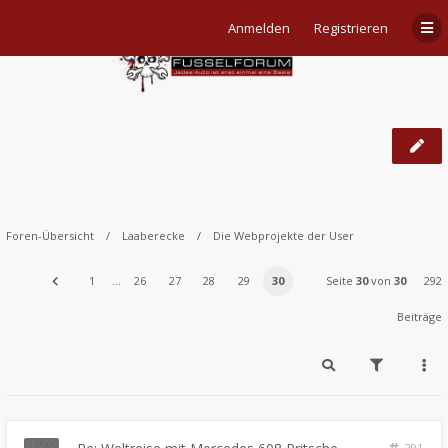
Anmelden
Registrieren
Weltreise mit Mercedes 608 Pritsche
Foren-Übersicht
Laaberecke
Die Webprojekte der User
1
…
26
27
28
29
30
Seite
30
von
30
292
Beiträge
291