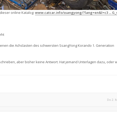
 dieser online Katalog:
www.catcar.info/ssangyong/?lang=en&l=c3 ... G
eht
s denen die Achslasten des schwersten SsangYong Korando 1. Generation
hrieben, aber bisher keine Antwort. Hat jemand Unterlagen dazu, oder w
Do 2. M