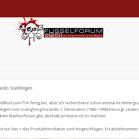
orando Stahlfelgen
ndo Stahlfelgen
ColdRod zum TÜV fertig bin, aber ich recherchiere schon einmal im Hintergru
felgen vom SsangYong Korando 1, Generation (1982–1996) besorgt. Leider 
kein Markenforum gibt, deshalb probiere ich es mal hier.
d nur das + das Produktionsdatum sind eingeschlagen. Ersatzteilnummer 