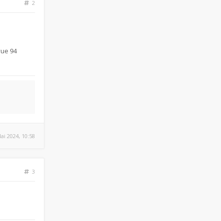
2
vue 94
ai 2024, 10:58
3