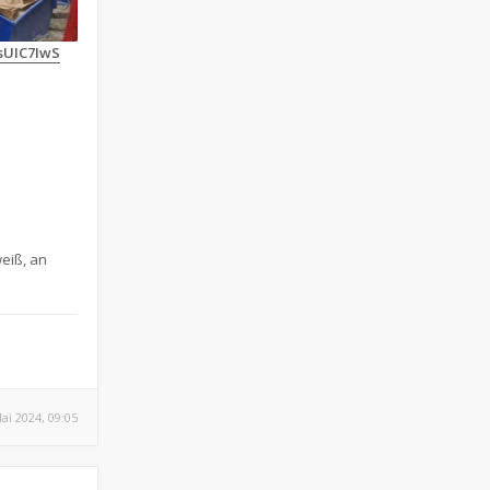
_sUIC7IwS
eiß, an
ai 2024, 09:05