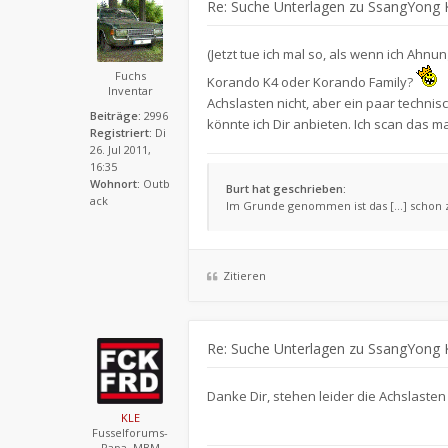
Re: Suche Unterlagen zu SsangYong 
(Jetzt tue ich mal so, als wenn ich Ahnun
Fuchs
Korando K4 oder Korando Family?
Inventar
Achslasten nicht, aber ein paar techni
Beiträge:
2996
könnte ich Dir anbieten. Ich scan das mal
Registriert:
Di
26. Jul 2011,
16:35
Wohnort:
Outb
Burt hat geschrieben:
ack
Im Grunde genommen ist das [...] schon
Zitieren
Re: Suche Unterlagen zu SsangYong 
Danke Dir, stehen leider die Achslasten 
KLE
Fusselforums-
Papa, MBM