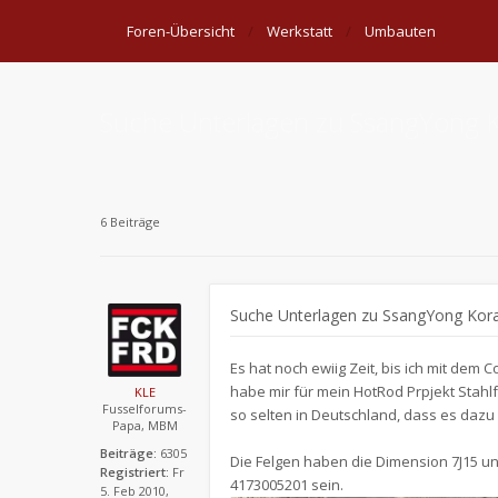
Foren-Übersicht
Werkstatt
Umbauten
Suche Unterlagen zu SsangYong K
6 Beiträge
Suche Unterlagen zu SsangYong Kora
Es hat noch ewiig Zeit, bis ich mit dem 
habe mir für mein HotRod Prpjekt Stahl
KLE
Fusselforums-
so selten in Deutschland, dass es dazu 
Papa, MBM
Beiträge:
6305
Die Felgen haben die Dimension 7J15 un
Registriert:
Fr
4173005201 sein.
5. Feb 2010,