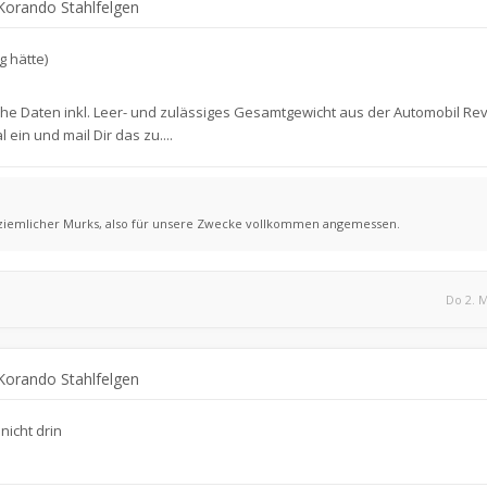
Korando Stahlfelgen
g hätte)
sche Daten inkl. Leer- und zulässiges Gesamtgewicht aus der Automobil Re
 ein und mail Dir das zu....
 ziemlicher Murks, also für unsere Zwecke vollkommen angemessen.
Do 2. M
Korando Stahlfelgen
nicht drin