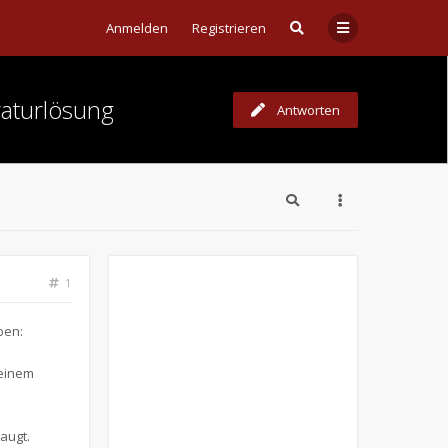
Anmelden
Registrieren
aturlösung
Antworten
1
ben:
 einem
augt.