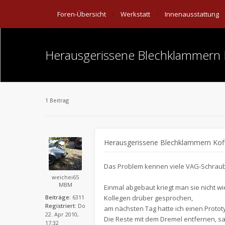
Foren-Übersicht
Werkstatt
Innenausstattung
Herausgerissene Blechklammern 
1 Beitrag
Herausgerissene Blechklammern Koff
Das Problem kennen viele VAG-Schraub
weichei65
MBM
Einmal abgebaut kriegt man sie nicht wi
Beiträge:
6311
Kollegen drüber gesprochen,
Registriert:
Do
am nächsten Tag hatte ich einen Prototy
22. Apr 2010,
Die Reste mit dem Dremel entfernen, s
17:32