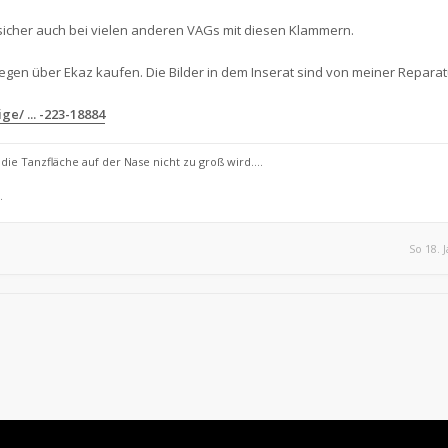
sicher auch bei vielen anderen VAGs mit diesen Klammern.
egen über Ekaz kaufen. Die Bilder in dem Inserat sind von meiner Reparat
e/ ... -223-18884
ie Tanzfläche auf der Nase nicht zu groß wird....
.
So 18. 