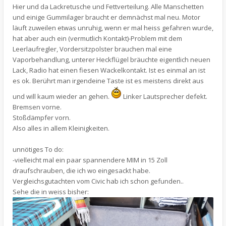
Hier und da Lackretusche und Fettverteilung. Alle Manschetten
und einige Gummilager braucht er demnächst mal neu. Motor
läuft zuweilen etwas unruhig, wenn er mal heiss gefahren wurde,
hat aber auch ein (vermutlich Kontakt)-Problem mit dem
Leerlaufregler, Vordersitzpolster brauchen mal eine
Vaporbehandlung, unterer Heckflügel bräuchte eigentlich neuen
Lack, Radio hat einen fiesen Wackelkontakt. Ist es einmal an ist
es ok. Berührt man irgendeine Taste ist es meistens direkt aus
und will kaum wieder an gehen.
Linker Lautsprecher defekt.
Bremsen vorne.
Stoßdämpfer vorn.
Also alles in allem Kleinigkeiten.
unnötiges To do:
-vielleicht mal ein paar spannendere MIM in 15 Zoll
draufschrauben, die ich wo eingesackt habe.
Vergleichsgutachten vom Civic hab ich schon gefunden..
Sehe die in weiss bisher: