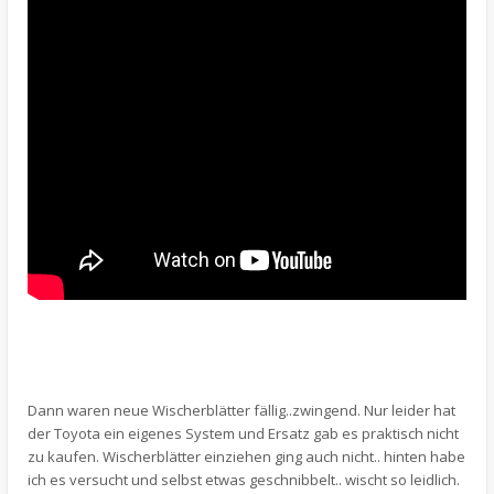
Dann waren neue Wischerblätter fällig..zwingend. Nur leider hat
der Toyota ein eigenes System und Ersatz gab es praktisch nicht
zu kaufen. Wischerblätter einziehen ging auch nicht.. hinten habe
ich es versucht und selbst etwas geschnibbelt.. wischt so leidlich.