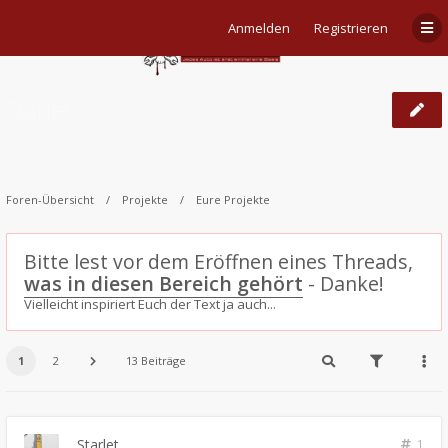
Anmelden
Registrieren
Starlet
Foren-Übersicht
Projekte
Eure Projekte
Bitte lest vor dem Eröffnen eines Threads,
was in diesen Bereich gehört
- Danke!
Vielleicht inspiriert Euch der Text ja auch...
1
2
13 Beiträge
Starlet
1