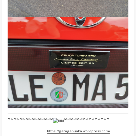
☢☠☢☠☢☠☢☠☢☠☢☠☢☠☢
☢☠☢☠☢☠☢☠☢☠☢☠☢☠☢
__________________________
https://garagepunka.wordpress.com/
____________