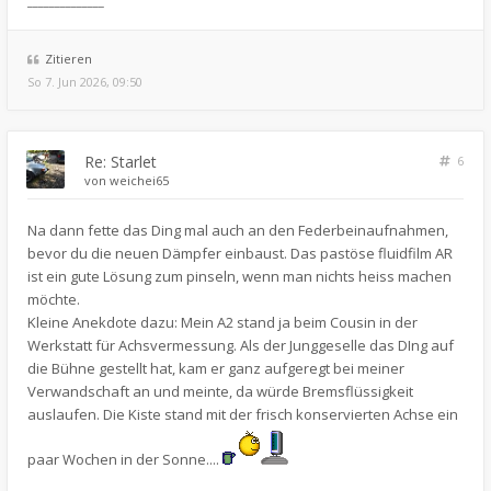
______________
Zitieren
So 7. Jun 2026, 09:50
Re: Starlet
6
von
weichei65
Na dann fette das Ding mal auch an den Federbeinaufnahmen,
bevor du die neuen Dämpfer einbaust. Das pastöse fluidfilm AR
ist ein gute Lösung zum pinseln, wenn man nichts heiss machen
möchte.
Kleine Anekdote dazu: Mein A2 stand ja beim Cousin in der
Werkstatt für Achsvermessung. Als der Junggeselle das DIng auf
die Bühne gestellt hat, kam er ganz aufgeregt bei meiner
Verwandschaft an und meinte, da würde Bremsflüssigkeit
auslaufen. Die Kiste stand mit der frisch konservierten Achse ein
paar Wochen in der Sonne....