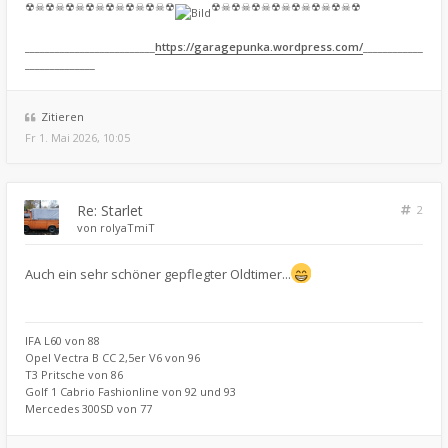
☢☠☢☠☢☠☢☠☢☠☢☠☢☠☢
☢☠☢☠☢☠☢☠☢☠☢☠☢☠☢
__________________________
https://garagepunka.wordpress.com/
____________
______________
Zitieren
Fr 1. Mai 2026, 10:05
Re: Starlet
2
von
rolyaTmiT
Auch ein sehr schöner gepflegter Oldtimer...
IFA L60 von 88
Opel Vectra B CC 2,5er V6 von 96
T3 Pritsche von 86
Golf 1 Cabrio Fashionline von 92 und 93
Mercedes 300SD von 77