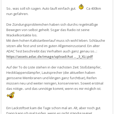
So.. was soll ich sagen. Auto läuft einfach gut.
Ca 400km
nun gefahren.
Die Zündungsproblemchen haben sich durchs regelmäßige
Bewegen von selbst geheilt. Sogar das Radio ist seine
Wackelkontakte los.
Mit dem hohen Kaltstartleerlauf muss ich wohl leben. Schläuche
sitzen alle fest und sind im guten Allgemeinzustand. Ein alter
ADAC Test beschreibt das Verhalten auch ganz genau so...:
https://assets.adac.de/image/upload/Aut ... _3_XLi.pdf
Auf der To do Liste stehen in der nächsten Zeit: Stoßdämpfer,
Heckklappendämpfer, Lautsprecher (die aktuellen haben
gerissene Membranen und klingen ganz furchtbar), Reifen
müssen neu und weiter reinigen, konservieren. Soweit erstmal
das nötige.. und das unnötige kommt, wenn es mir möglich ist.
Ein Lackstiftset kam die Tage schon mal an. Alt, aber noch gut.
Dann kann ich mal tupfen, wenn es nicht ständig regnet.