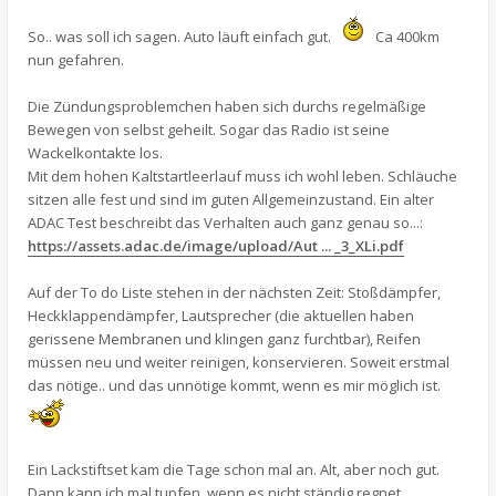
So.. was soll ich sagen. Auto läuft einfach gut.
Ca 400km
nun gefahren.
Die Zündungsproblemchen haben sich durchs regelmäßige
Bewegen von selbst geheilt. Sogar das Radio ist seine
Wackelkontakte los.
Mit dem hohen Kaltstartleerlauf muss ich wohl leben. Schläuche
sitzen alle fest und sind im guten Allgemeinzustand. Ein alter
ADAC Test beschreibt das Verhalten auch ganz genau so...:
https://assets.adac.de/image/upload/Aut ... _3_XLi.pdf
Auf der To do Liste stehen in der nächsten Zeit: Stoßdämpfer,
Heckklappendämpfer, Lautsprecher (die aktuellen haben
gerissene Membranen und klingen ganz furchtbar), Reifen
müssen neu und weiter reinigen, konservieren. Soweit erstmal
das nötige.. und das unnötige kommt, wenn es mir möglich ist.
Ein Lackstiftset kam die Tage schon mal an. Alt, aber noch gut.
Dann kann ich mal tupfen, wenn es nicht ständig regnet.