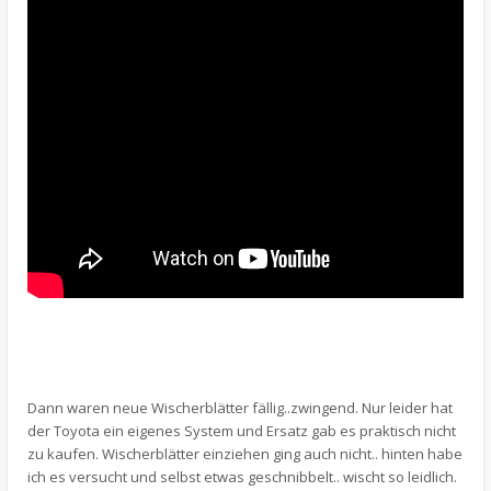
Dann waren neue Wischerblätter fällig..zwingend. Nur leider hat
der Toyota ein eigenes System und Ersatz gab es praktisch nicht
zu kaufen. Wischerblätter einziehen ging auch nicht.. hinten habe
ich es versucht und selbst etwas geschnibbelt.. wischt so leidlich.