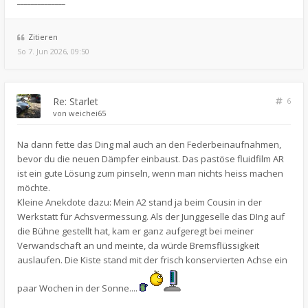
______________
Zitieren
So 7. Jun 2026, 09:50
Re: Starlet
6
von
weichei65
Na dann fette das Ding mal auch an den Federbeinaufnahmen,
bevor du die neuen Dämpfer einbaust. Das pastöse fluidfilm AR
ist ein gute Lösung zum pinseln, wenn man nichts heiss machen
möchte.
Kleine Anekdote dazu: Mein A2 stand ja beim Cousin in der
Werkstatt für Achsvermessung. Als der Junggeselle das DIng auf
die Bühne gestellt hat, kam er ganz aufgeregt bei meiner
Verwandschaft an und meinte, da würde Bremsflüssigkeit
auslaufen. Die Kiste stand mit der frisch konservierten Achse ein
paar Wochen in der Sonne....