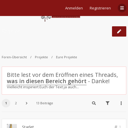
Anmelden
Registrieren
Starlet
Foren-Übersicht
Projekte
Eure Projekte
Bitte lest vor dem Eröffnen eines Threads,
was in diesen Bereich gehört
- Danke!
Vielleicht inspiriert Euch der Text ja auch...
1
2
13 Beiträge
Starlet
1