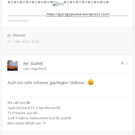
☢☠☢☠☢☠☢☠☢☠☢☠☢☠☢
☢☠☢☠☢☠☢☠☢☠☢☠☢☠☢
__________________________
https://garagepunka.wordpress.com/
____________
______________
Zitieren
Fr 1. Mai 2026, 10:05
Re: Starlet
2
von
rolyaTmiT
Auch ein sehr schöner gepflegter Oldtimer...
IFA L60 von 88
Opel Vectra B CC 2,5er V6 von 96
T3 Pritsche von 86
Golf 1 Cabrio Fashionline von 92 und 93
Mercedes 300SD von 77