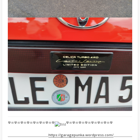
☢☠☢☠☢☠☢☠☢☠☢☠☢☠☢
☢☠☢☠☢☠☢☠☢☠☢☠☢☠☢
__________________________
https://garagepunka.wordpress.com/
____________