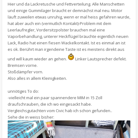
Hier und da Lackretusche und Fettverteilung. Alle Manschetten
und einige Gummilager braucht er demnächst mal neu. Motor
läuft zuweilen etwas unruhig, wenn er mal heiss gefahren wurde,
hat aber auch ein (vermutlich Kontakt)-Problem mit dem
Leerlaufregler, Vordersitzpolster brauchen mal eine
Vaporbehandlung, unterer Heckflügel bräuchte eigentlich neuen
Lack, Radio hat einen fiesen Wackelkontakt. Ist es einmal an ist
es ok. Berührt man irgendeine Taste ist es meistens direkt aus
und will kaum wieder an gehen.
Linker Lautsprecher defekt.
Bremsen vorne.
Stoßdämpfer vorn.
Also alles in allem Kleinigkeiten.
unnötiges To do:
-vielleicht mal ein paar spannendere MIM in 15 Zoll
draufschrauben, die ich wo eingesackt habe.
Vergleichsgutachten vom Civic hab ich schon gefunden..
Sehe die in weiss bisher: