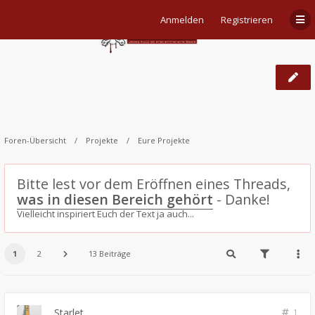
Anmelden
Registrieren
Starlet
Foren-Übersicht
Projekte
Eure Projekte
Bitte lest vor dem Eröffnen eines Threads,
was in diesen Bereich gehört
- Danke!
Vielleicht inspiriert Euch der Text ja auch...
1
2
13 Beiträge
Starlet
1