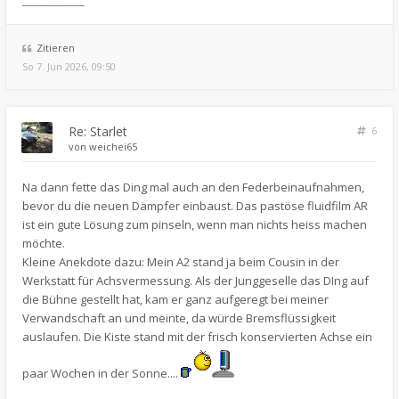
______________
Zitieren
So 7. Jun 2026, 09:50
Re: Starlet
6
von
weichei65
Na dann fette das Ding mal auch an den Federbeinaufnahmen,
bevor du die neuen Dämpfer einbaust. Das pastöse fluidfilm AR
ist ein gute Lösung zum pinseln, wenn man nichts heiss machen
möchte.
Kleine Anekdote dazu: Mein A2 stand ja beim Cousin in der
Werkstatt für Achsvermessung. Als der Junggeselle das DIng auf
die Bühne gestellt hat, kam er ganz aufgeregt bei meiner
Verwandschaft an und meinte, da würde Bremsflüssigkeit
auslaufen. Die Kiste stand mit der frisch konservierten Achse ein
paar Wochen in der Sonne....