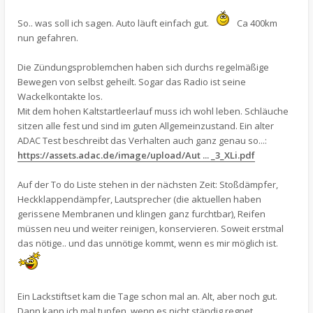
So.. was soll ich sagen. Auto läuft einfach gut.
Ca 400km
nun gefahren.
Die Zündungsproblemchen haben sich durchs regelmäßige
Bewegen von selbst geheilt. Sogar das Radio ist seine
Wackelkontakte los.
Mit dem hohen Kaltstartleerlauf muss ich wohl leben. Schläuche
sitzen alle fest und sind im guten Allgemeinzustand. Ein alter
ADAC Test beschreibt das Verhalten auch ganz genau so...:
https://assets.adac.de/image/upload/Aut ... _3_XLi.pdf
Auf der To do Liste stehen in der nächsten Zeit: Stoßdämpfer,
Heckklappendämpfer, Lautsprecher (die aktuellen haben
gerissene Membranen und klingen ganz furchtbar), Reifen
müssen neu und weiter reinigen, konservieren. Soweit erstmal
das nötige.. und das unnötige kommt, wenn es mir möglich ist.
Ein Lackstiftset kam die Tage schon mal an. Alt, aber noch gut.
Dann kann ich mal tupfen, wenn es nicht ständig regnet.