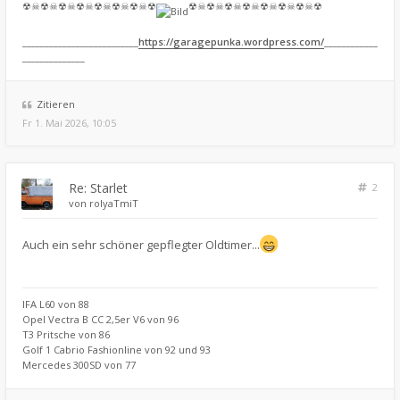
☢☠☢☠☢☠☢☠☢☠☢☠☢☠☢
☢☠☢☠☢☠☢☠☢☠☢☠☢☠☢
__________________________
https://garagepunka.wordpress.com/
____________
______________
Zitieren
Fr 1. Mai 2026, 10:05
Re: Starlet
2
von
rolyaTmiT
Auch ein sehr schöner gepflegter Oldtimer...
IFA L60 von 88
Opel Vectra B CC 2,5er V6 von 96
T3 Pritsche von 86
Golf 1 Cabrio Fashionline von 92 und 93
Mercedes 300SD von 77