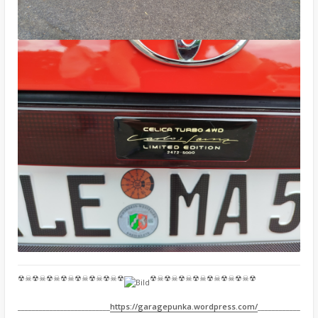
☢☠☢☠☢☠☢☠☢☠☢☠☢☠☢
☢☠☢☠☢☠☢☠☢☠☢☠☢☠☢
__________________________
https://garagepunka.wordpress.com/
____________