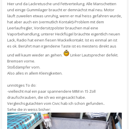
Hier und da Lackretusche und Fettverteilung. Alle Manschetten
und einige Gummilager braucht er demnächst mal neu. Motor
läuft zuweilen etwas unruhig, wenn er mal heiss gefahren wurde,
hat aber auch ein (vermutlich Kontakt)-Problem mit dem
Leerlaufregler, Vordersitzpolster brauchen mal eine
Vaporbehandlung, unterer Heckflügel bräuchte eigentlich neuen
Lack, Radio hat einen fiesen Wackelkontakt. Ist es einmal an ist
es ok. Berührt man irgendeine Taste ist es meistens direkt aus
und will kaum wieder an gehen.
Linker Lautsprecher defekt.
Bremsen vorne.
Stoßdämpfer vorn.
Also alles in allem Kleinigkeiten.
unnötiges To do:
-vielleicht mal ein paar spannendere MIM in 15 Zoll
draufschrauben, die ich wo eingesackt habe.
Vergleichsgutachten vom Civic hab ich schon gefunden..
Sehe die in weiss bisher: