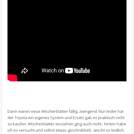
Dann waren neue Wischerblätter fällig..zwingend. Nur leider hat
der Toyota ein eigenes System und Ersatz gab es praktisch nicht
zu kaufen. Wischerblätter einziehen ging auch nicht.. hinten habe
ich es versucht und selbst etwas geschnibbelt.. wischt so leidlich.