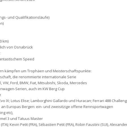
ngs- und Qualifikationsläufe)
en)
0 km)
üdlich von Osnabrück
t
antastischem Speed
dern kämpfen um Trophäen und Meisterschaftspunkte:
schaft, die renommierte internationale Serie
, VW, Ford, BMW, Fiat, Mitsubishi, Skoda, Mercedes
enwagen-Serien, auch im KW Berg Cup
e
vo IX; Lotus Elise; Lamborghini Gallardo und Huracan; Ferrari 488 Challen
an Europas Bergen: ein- und zweisitzige offene Rennsportwagen
ng etc),
rmel 3 und Tatuus Master
ITA); Kevin Petit (FRA), Sébastien Petit (FRA), Robin Faustini (SUI), Alexande