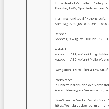
Top-aktuelle E-Modelle u. Prototype
Porsche, BMW; Opel, Volkswagen ID,
Trainings- und Qualifikationsläufe:
Samstag, 8. August: 8.00 Uhr – 18.00 
Rennen:
Sonntag, 9. August: 8.00 Uhr – 17.30 
Anfahrt:
Autobahn A 33, Abfahrt Borgloh/Klos
Autobahn A 30, Abfahrt Melle-West (A
Navigation: 49176 Hilter a.T.W., Stra
Parkplätze:
in unmittelbarer Nähe des Veransta
Ausschilderung zur Veranstaltung a
Live-Stream – Das Int. Osnabrücker 
https://osnabruecker-bergrennen.