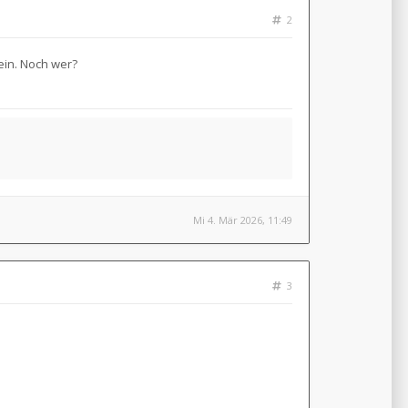
2
sein. Noch wer?
Mi 4. Mär 2026, 11:49
3