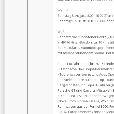
Wann?
Samstag 8. August: 8.00–18.00 (Traini
Sonntag 9. August: 8.00–17.30 (Renn
Wo?
Rennstrecke "Uphöfener Berg" (2,03
in 49176 Hilter-Borgloh, ca. 10 km s
Spektakuläres Automobilsport-Even
mit atemberaubendem Sound und f
Rund 140 Fahrer aus bis zu 15 Län
• Historische FIA-Europa-Bergmeister
• Tourenwagen top getunt, Audi, Opel
und viele andere aus den Top-Tour
Berg-Monster und Top-GT-Fahrzeug
Porsche GT und Carrera; Mitsubishi E
• Die SCHNELLSTEN Rennsportwagen 
(Nova Proto, Norma, Osella, Wolf Raci
Rennwagen aus der Formel 3000, Fo
u.a. 6x Europameister Christian Merli (