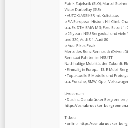
Patrik Zajelsnik (SLO), Marcel Steiner
Victor Darbellay (SUI)
• AUTOKLASSIKER mit Kultstatus
o FIA European Historic Hill Climb C
u.a. Ex-DTM BMW M 3; Ford Escort 1; 
o 25 years NSU Bergpokal und viele
and 320, Audi S 1, Audi 80
o Audi Pikes Peak
Mercedes Benz Renntruck (Driver: D
Renntaxi-Fahrten im NSU TT
Nachhaltige Mobilität der Zukunft: E
• Einmalig in Europa: 13. E-Mobil-Be
• Topaktuelle E-Modelle und Prototy
u.a. Porsche, BMW; Opel, Volkswagen
Livestream
• Das Int. Osnabrücker Bergrennen „
https://osnabruecker-bergrennen.
Tickets
• online:
https://osnabruecker-ber