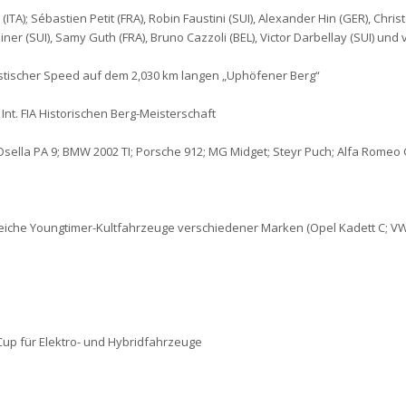
(ITA); Sébastien Petit (FRA), Robin Faustini (SUI), Alexander Hin (GER), Christ
iner (SUI), Samy Guth (FRA), Bruno Cazzoli (BEL), Victor Darbellay (SUI) und
ischer Speed auf dem 2,030 km langen „Uphöfener Berg“
Int. FIA Historischen Berg-Meisterschaft
Osella PA 9; BMW 2002 TI; Porsche 912; MG Midget; Steyr Puch; Alfa Romeo G
eiche Youngtimer-Kultfahrzeuge verschiedener Marken (Opel Kadett C; VW G
-Cup für Elektro- und Hybridfahrzeuge