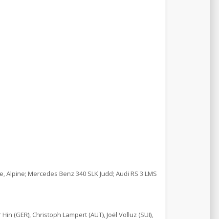
ge, Alpine; Mercedes Benz 340 SLK Judd; Audi RS 3 LMS
r Hin (GER), Christoph Lampert (AUT), Joël Volluz (SUI),