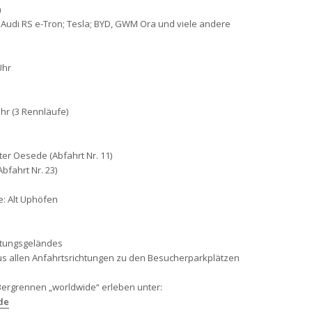
n
 Audi RS e-Tron; Tesla; BYD, GWM Ora und viele andere
Uhr
Uhr (3 Rennläufe)
ter Oesede (Abfahrt Nr. 11)
bfahrt Nr. 23)
ße: Alt Uphöfen
ltungsgeländes
us allen Anfahrtsrichtungen zu den Besucherparkplätzen
Bergrennen „worldwide“ erleben unter:
de