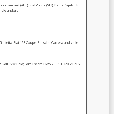
oph Lampert (AUT), Joël Volluz (SUI), Patrik Zajelsnik
 viele andere
iulietta; Fiat 128 Coupe; Porsche Carrera und viele
olf ; VW Polo; Ford Escort; BMW 2002 u. 320; Audi S