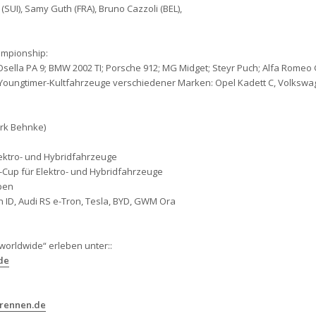
 (SUI), Samy Guth (FRA), Bruno Cazzoli (BEL),
hampionship:
Osella PA 9; BMW 2002 TI; Porsche 912; MG Midget; Steyr Puch; Alfa Romeo G
 Youngtimer-Kultfahrzeuge verschiedener Marken: Opel Kadett C, Volkswa
irk Behnke)
lektro- und Hybridfahrzeuge
rg-Cup für Elektro- und Hybridfahrzeuge
pen
 ID, Audi RS e-Tron, Tesla, BYD, GWM Ora
worldwide“ erleben unter::
de
grennen.de