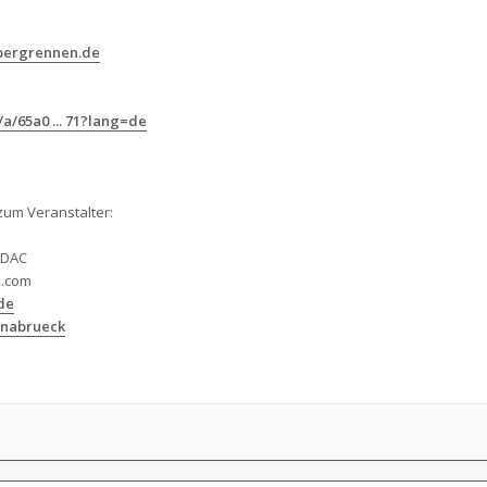
-bergrennen.de
a/65a0 ... 71?lang=de
zum Veranstalter:
ADAC
.com
de
snabrueck