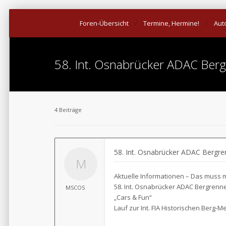
Foren-Übersicht
Termine, Hermine!
Aut
58. Int. Osnabrücker ADAC Berg
4 Beiträge
58. Int. Osnabrücker ADAC Bergre
Aktuelle Informationen – Das muss
58. Int. Osnabrücker ADAC Bergrennen
MSCOS
„Cars & Fun“
Lauf zur Int. FIA Historischen Berg-M