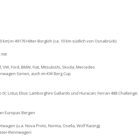
km) in 49176 Hilter-Borgloh (ca. 10 km südlich von Osnabrück)
 mit
, VW, Ford, BMW, Fiat, Mitsubishi, Skoda, Mercedes
enwagen-Serien, auch im KW Berg Cup
o IX; Lotus Elise; Lamborghini Gallardo und Huracan; Ferrari 488 Challenge
an Europas Bergen
twagen (u.a. Nova Proto, Norma, Osella, Wolf Racing);
Master-Rennwagen: