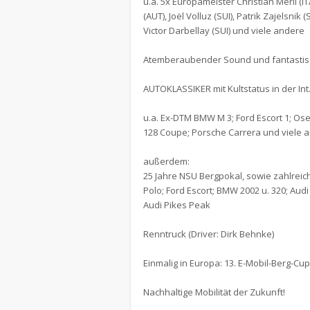
u.a. 5x Europameister Christian Merli (IT
(AUT), Joël Volluz (SUI), Patrik Zajelsnik
Victor Darbellay (SUI) und viele andere
Atemberaubender Sound und fantastisc
AUTOKLASSIKER mit Kultstatus in der Int
u.a. Ex-DTM BMW M 3; Ford Escort 1; Osel
128 Coupe; Porsche Carrera und viele 
außerdem:
25 Jahre NSU Bergpokal, sowie zahlrei
Polo; Ford Escort; BMW 2002 u. 320; Audi 
Audi Pikes Peak
Renntruck (Driver: Dirk Behnke)
Einmalig in Europa: 13. E-Mobil-Berg-Cu
Nachhaltige Mobilität der Zukunft!