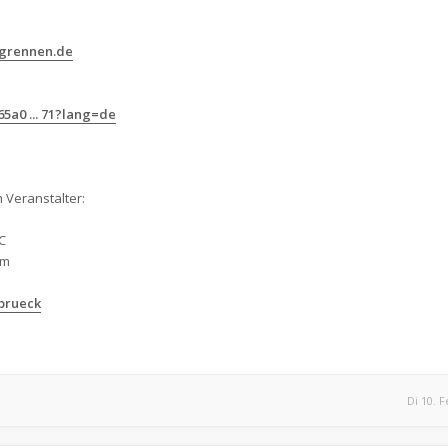
rgrennen.de
5a0 ... 71?lang=de
 Veranstalter:
C
om
brueck
Di 10. F