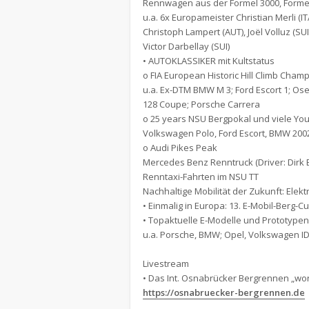
Rennwagen aus der Formel 3000, Forme
u.a. 6x Europameister Christian Merli (ITA
Christoph Lampert (AUT), Joël Volluz (SUI
Victor Darbellay (SUI)
• AUTOKLASSIKER mit Kultstatus
o FIA European Historic Hill Climb Cham
u.a. Ex-DTM BMW M 3; Ford Escort 1; Osel
128 Coupe; Porsche Carrera
o 25 years NSU Bergpokal und viele Yo
Volkswagen Polo, Ford Escort, BMW 2002 
o Audi Pikes Peak
Mercedes Benz Renntruck (Driver: Dirk
Renntaxi-Fahrten im NSU TT
Nachhaltige Mobilität der Zukunft: Elek
• Einmalig in Europa: 13. E-Mobil-Berg-
• Topaktuelle E-Modelle und Prototypen
u.a. Porsche, BMW; Opel, Volkswagen ID
Livestream
• Das Int. Osnabrücker Bergrennen „wor
https://osnabruecker-bergrennen.de