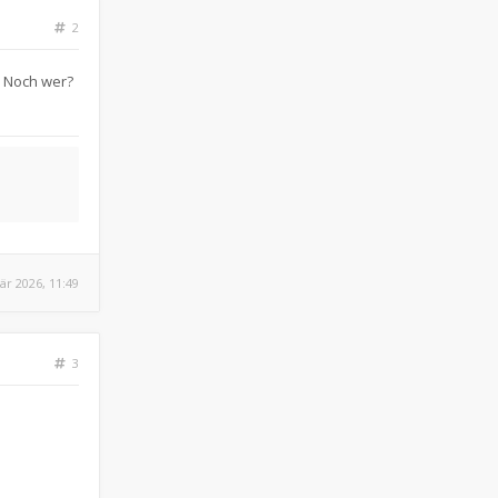
2
. Noch wer?
är 2026, 11:49
3