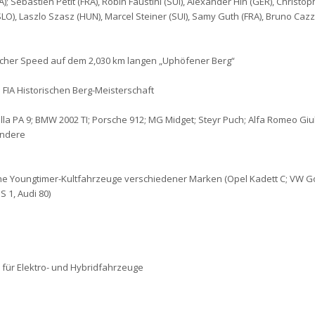
A); Sébastien Petit (FRA), Robin Faustini (SUI), Alexander Hin (GER), Christo
 (SLO), Laszlo Szasz (HUN), Marcel Steiner (SUI), Samy Guth (FRA), Bruno Cazzo
her Speed auf dem 2,030 km langen „Uphöfener Berg“
. FIA Historischen Berg-Meisterschaft
la PA 9; BMW 2002 TI; Porsche 912; MG Midget; Steyr Puch; Alfa Romeo Giuli
andere
che Youngtimer-Kultfahrzeuge verschiedener Marken (Opel Kadett C; VW Go
S 1, Audi 80)
p für Elektro- und Hybridfahrzeuge