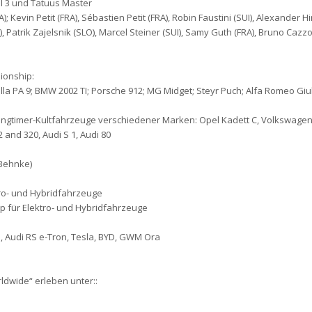
l 3 und Tatuus Master
); Kevin Petit (FRA), Sébastien Petit (FRA), Robin Faustini (SUI), Alexander Hi
), Patrik Zajelsnik (SLO), Marcel Steiner (SUI), Samy Guth (FRA), Bruno Cazzol
pionship:
la PA 9; BMW 2002 TI; Porsche 912; MG Midget; Steyr Puch; Alfa Romeo Giuli
ungtimer-Kultfahrzeuge verschiedener Marken: Opel Kadett C, Volkswagen
and 320, Audi S 1, Audi 80
 Behnke)
tro- und Hybridfahrzeuge
Cup für Elektro- und Hybridfahrzeuge
, Audi RS e-Tron, Tesla, BYD, GWM Ora
ldwide“ erleben unter::