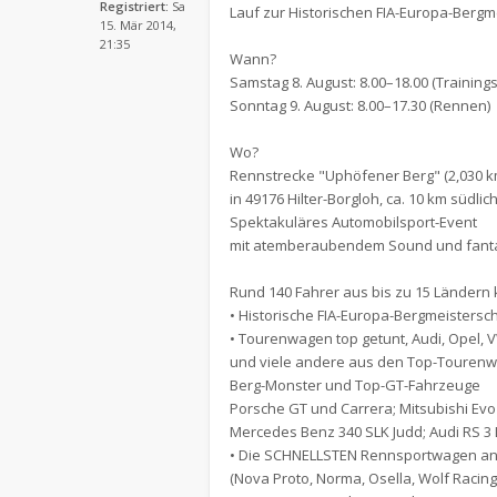
Registriert:
Sa
Lauf zur Historischen FIA-Europa-Bergm
15. Mär 2014,
21:35
Wann?
Samstag 8. August: 8.00–18.00 (Trainings
Sonntag 9. August: 8.00–17.30 (Rennen)
Wo?
Rennstrecke "Uphöfener Berg" (2,030 k
in 49176 Hilter-Borgloh, ca. 10 km südl
Spektakuläres Automobilsport-Event
mit atemberaubendem Sound und fant
Rund 140 Fahrer aus bis zu 15 Länder
• Historische FIA-Europa-Bergmeistersch
• Tourenwagen top getunt, Audi, Opel, V
und viele andere aus den Top-Tourenw
Berg-Monster und Top-GT-Fahrzeuge
Porsche GT und Carrera; Mitsubishi Evo 
Mercedes Benz 340 SLK Judd; Audi RS 3
• Die SCHNELLSTEN Rennsportwagen an 
(Nova Proto, Norma, Osella, Wolf Racing 