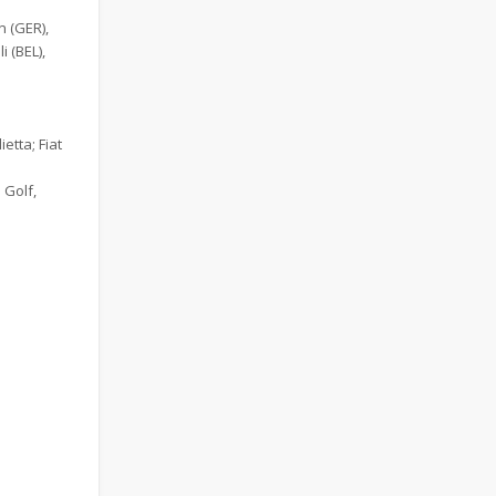
n (GER),
i (BEL),
etta; Fiat
 Golf,