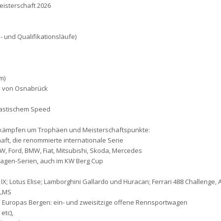
eisterschaft 2026
- und Qualifikationsläufe)
m)
ich von Osnabrück
astischem Speed
n kämpfen um Trophäen und Meisterschaftspunkte:
aft, die renommierte internationale Serie
W, Ford, BMW, Fiat, Mitsubishi, Skoda, Mercedes
agen-Serien, auch im KW Berg Cup
IX; Lotus Elise; Lamborghini Gallardo und Huracan; Ferrari 488 Challenge, A
 LMS
Europas Bergen: ein- und zweisitzige offene Rennsportwagen
etc),