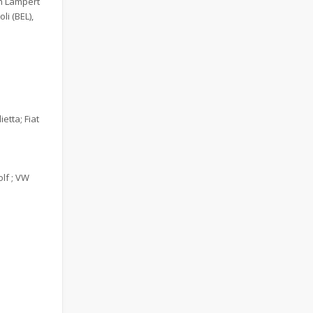
ph Lampert
li (BEL),
etta; Fiat
lf ; VW