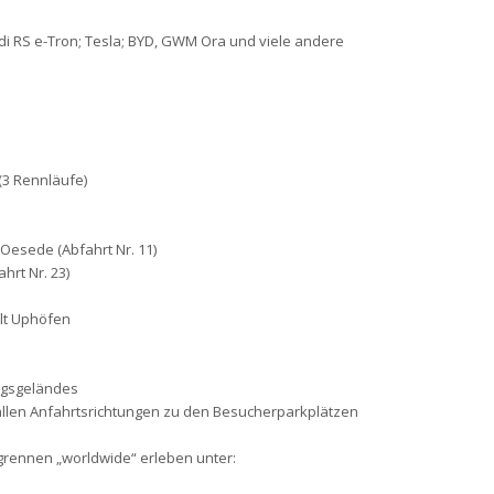
di RS e-Tron; Tesla; BYD, GWM Ora und viele andere
 (3 Rennläufe)
Oesede (Abfahrt Nr. 11)
hrt Nr. 23)
Alt Uphöfen
ngsgeländes
allen Anfahrtsrichtungen zu den Besucherparkplätzen
grennen „worldwide“ erleben unter: