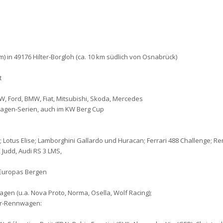
 in 49176 Hilter-Borgloh (ca. 10 km südlich von Osnabrück)
t
W, Ford, BMW, Fiat, Mitsubishi, Skoda, Mercedes
agen-Serien, auch im KW Berg Cup
X; Lotus Elise; Lamborghini Gallardo und Huracan; Ferrari 488 Challenge; Re
 Judd, Audi RS 3 LMS,
Europas Bergen
gen (u.a. Nova Proto, Norma, Osella, Wolf Racing);
ter-Rennwagen: