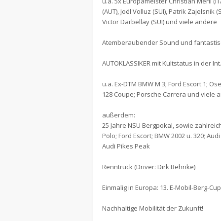
u.a. 5x Europameister Christian Merli (IT
(AUT), Joël Volluz (SUI), Patrik Zajelsnik
Victor Darbellay (SUI) und viele andere
Atemberaubender Sound und fantastisc
AUTOKLASSIKER mit Kultstatus in der Int
u.a. Ex-DTM BMW M 3; Ford Escort 1; Osel
128 Coupe; Porsche Carrera und viele 
außerdem:
25 Jahre NSU Bergpokal, sowie zahlrei
Polo; Ford Escort; BMW 2002 u. 320; Audi 
Audi Pikes Peak
Renntruck (Driver: Dirk Behnke)
Einmalig in Europa: 13. E-Mobil-Berg-Cu
Nachhaltige Mobilität der Zukunft!