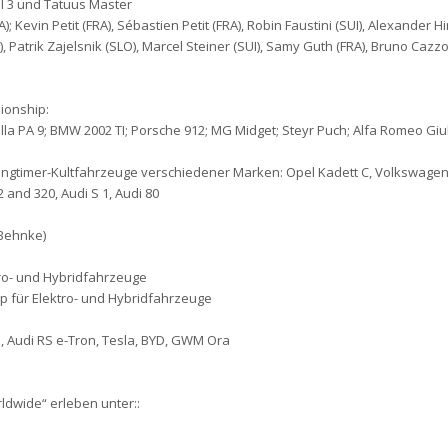
l 3 und Tatuus Master
); Kevin Petit (FRA), Sébastien Petit (FRA), Robin Faustini (SUI), Alexander Hi
), Patrik Zajelsnik (SLO), Marcel Steiner (SUI), Samy Guth (FRA), Bruno Cazzol
pionship:
la PA 9; BMW 2002 TI; Porsche 912; MG Midget; Steyr Puch; Alfa Romeo Giuli
ungtimer-Kultfahrzeuge verschiedener Marken: Opel Kadett C, Volkswagen
and 320, Audi S 1, Audi 80
 Behnke)
tro- und Hybridfahrzeuge
Cup für Elektro- und Hybridfahrzeuge
, Audi RS e-Tron, Tesla, BYD, GWM Ora
ldwide“ erleben unter::