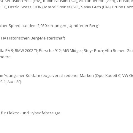
A); Sébastien Petit (FRA), Robin Faustini (SUI), Alexander Hin (GER), Christo
 (SLO), Laszlo Szasz (HUN), Marcel Steiner (SUI), Samy Guth (FRA), Bruno Cazzo
her Speed auf dem 2,030 km langen „Uphöfener Berg“
. FIA Historischen Berg-Meisterschaft
la PA 9; BMW 2002 TI; Porsche 912; MG Midget; Steyr Puch; Alfa Romeo Giuli
andere
che Youngtimer-Kultfahrzeuge verschiedener Marken (Opel Kadett C; VW Go
S 1, Audi 80)
p für Elektro- und Hybridfahrzeuge