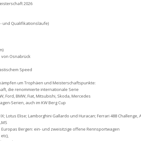
eisterschaft 2026
- und Qualifikationsläufe)
m)
ich von Osnabrück
astischem Speed
n kämpfen um Trophäen und Meisterschaftspunkte:
aft, die renommierte internationale Serie
W, Ford, BMW, Fiat, Mitsubishi, Skoda, Mercedes
agen-Serien, auch im KW Berg Cup
IX; Lotus Elise; Lamborghini Gallardo und Huracan; Ferrari 488 Challenge, A
 LMS
Europas Bergen: ein- und zweisitzige offene Rennsportwagen
etc),