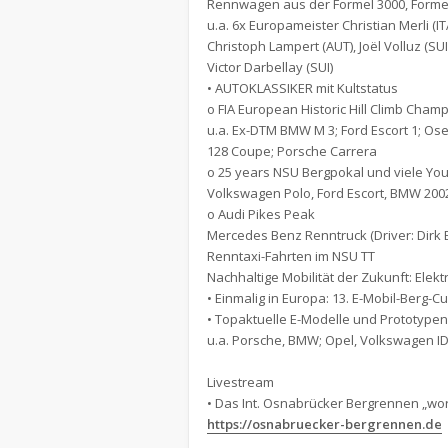
Rennwagen aus der Formel 3000, Forme
u.a. 6x Europameister Christian Merli (ITA
Christoph Lampert (AUT), Joël Volluz (SUI
Victor Darbellay (SUI)
• AUTOKLASSIKER mit Kultstatus
o FIA European Historic Hill Climb Cham
u.a. Ex-DTM BMW M 3; Ford Escort 1; Osel
128 Coupe; Porsche Carrera
o 25 years NSU Bergpokal und viele Yo
Volkswagen Polo, Ford Escort, BMW 2002 
o Audi Pikes Peak
Mercedes Benz Renntruck (Driver: Dirk
Renntaxi-Fahrten im NSU TT
Nachhaltige Mobilität der Zukunft: Elek
• Einmalig in Europa: 13. E-Mobil-Berg-
• Topaktuelle E-Modelle und Prototypen
u.a. Porsche, BMW; Opel, Volkswagen ID
Livestream
• Das Int. Osnabrücker Bergrennen „wor
https://osnabruecker-bergrennen.de