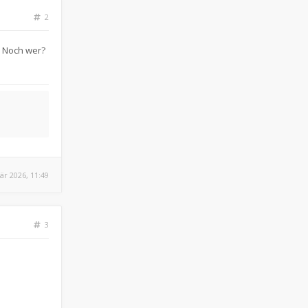
2
. Noch wer?
är 2026, 11:49
3