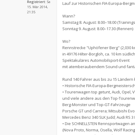
Registriert:
Sa
Lauf zur Historischen FIA-Europa-Bergm
15. Mär 2014,
21:35
Wann?
Samstag 8. August: 8.00–18.00 (Trainings
Sonntag 9. August: 8.00–17.30 (Rennen)
Wo?
Rennstrecke "Uphöfener Berg" (2,030 k
in 49176 Hilter-Borgloh, ca. 10 km südl
Spektakuläres Automobilsport-Event
mit atemberaubendem Sound und fant
Rund 140 Fahrer aus bis zu 15 Länder
• Historische FIA-Europa-Bergmeistersch
• Tourenwagen top getunt, Audi, Opel, V
und viele andere aus den Top-Tourenw
Berg-Monster und Top-GT-Fahrzeuge
Porsche GT und Carrera; Mitsubishi Evo 
Mercedes Benz 340 SLK Judd; Audi RS 3
• Die SCHNELLSTEN Rennsportwagen an 
(Nova Proto, Norma, Osella, Wolf Racing 