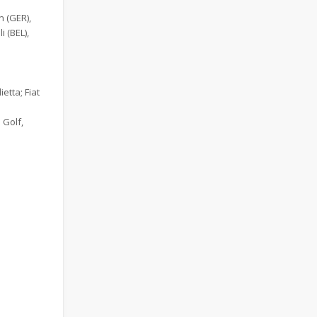
n (GER),
i (BEL),
etta; Fiat
 Golf,