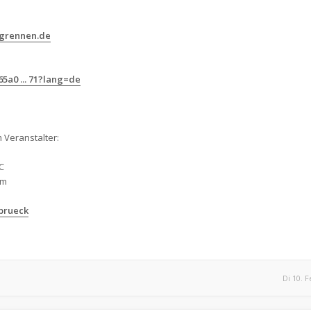
rgrennen.de
5a0 ... 71?lang=de
 Veranstalter:
C
om
brueck
Di 10. F