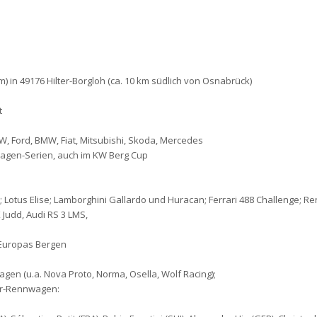
 in 49176 Hilter-Borgloh (ca. 10 km südlich von Osnabrück)
t
W, Ford, BMW, Fiat, Mitsubishi, Skoda, Mercedes
agen-Serien, auch im KW Berg Cup
X; Lotus Elise; Lamborghini Gallardo und Huracan; Ferrari 488 Challenge; Re
 Judd, Audi RS 3 LMS,
Europas Bergen
gen (u.a. Nova Proto, Norma, Osella, Wolf Racing);
ter-Rennwagen: