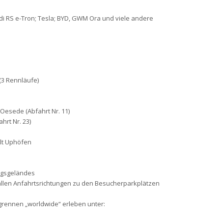
di RS e-Tron; Tesla; BYD, GWM Ora und viele andere
 (3 Rennläufe)
Oesede (Abfahrt Nr. 11)
hrt Nr. 23)
Alt Uphöfen
ngsgeländes
allen Anfahrtsrichtungen zu den Besucherparkplätzen
grennen „worldwide“ erleben unter: