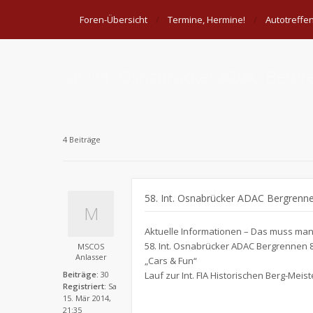
Foren-Übersicht
Termine, Hermine!
Autotreffe
58. Int. Osnabrücker ADAC Bergr
4 Beiträge
58. Int. Osnabrücker ADAC Bergrenne
Aktuelle Informationen – Das muss ma
58. Int. Osnabrücker ADAC Bergrennen 8.
MSCOS
Anlasser
„Cars & Fun“
Beiträge:
30
Lauf zur Int. FIA Historischen Berg-Meis
Registriert:
Sa
15. Mär 2014,
21:35