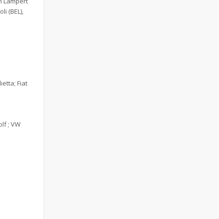
ph Lampert
li (BEL),
etta; Fiat
lf ; VW