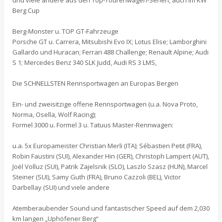
und viele andere aus den Top-Tourenwagen-Serien, auch im KW
Berg Cup
Berg-Monster u. TOP GT-Fahrzeuge
Porsche GT u. Carrera, Mitsubishi Evo IX; Lotus Elise; Lamborghini
Gallardo und Huracan; Ferrari 488 Challenge; Renault Alpine; Audi
S 1; Mercedes Benz 340 SLK Judd, Audi RS 3 LMS,
Die SCHNELLSTEN Rennsportwagen an Europas Bergen
Ein- und zweisitzige offene Rennsportwagen (u.a. Nova Proto,
Norma, Osella, Wolf Racing);
Formel 3000 u. Formel 3 u. Tatuus Master-Rennwagen:
u.a. 5x Europameister Christian Merli (ITA); Sébastien Petit (FRA),
Robin Faustini (SUI), Alexander Hin (GER), Christoph Lampert (AUT),
Joël Volluz (SUI), Patrik Zajelsnik (SLO), Laszlo Szasz (HUN), Marcel
Steiner (SUI), Samy Guth (FRA), Bruno Cazzoli (BEL), Victor
Darbellay (SUI) und viele andere
Atemberaubender Sound und fantastischer Speed auf dem 2,030
km langen „Uphöfener Berg“