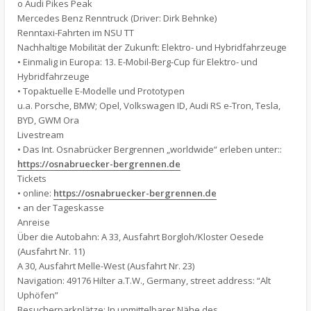
o Audi Pikes Peak
Mercedes Benz Renntruck (Driver: Dirk Behnke)
Renntaxi-Fahrten im NSU TT
Nachhaltige Mobilität der Zukunft: Elektro- und Hybridfahrzeuge
• Einmalig in Europa: 13. E-Mobil-Berg-Cup für Elektro- und
Hybridfahrzeuge
• Topaktuelle E-Modelle und Prototypen
u.a. Porsche, BMW; Opel, Volkswagen ID, Audi RS e-Tron, Tesla,
BYD, GWM Ora
Livestream
• Das Int. Osnabrücker Bergrennen „worldwide“ erleben unter::
https://osnabruecker-bergrennen.de
Tickets
• online:
https://osnabruecker-bergrennen.de
• an der Tageskasse
Anreise
Über die Autobahn: A 33, Ausfahrt Borgloh/Kloster Oesede
(Ausfahrt Nr. 11)
A 30, Ausfahrt Melle-West (Ausfahrt Nr. 23)
Navigation: 49176 Hilter a.T.W., Germany, street address: “Alt
Uphöfen”
Besucherparkplätze: In unmittelbarer Nähe des