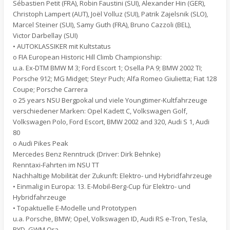
Sébastien Petit (FRA), Robin Faustini (SUI), Alexander Hin (GER),
Christoph Lampert (AUT), Joël Volluz (SUI), Patrik Zajelsnik (SLO),
Marcel Steiner (SUI), Samy Guth (FRA), Bruno Cazzoli (BEL),
Victor Darbellay (SUI)
• AUTOKLASSIKER mit Kultstatus
o FIA European Historic Hill Climb Championship:
u.a. Ex-DTM BMW M 3; Ford Escort 1; Osella PA 9; BMW 2002 TI;
Porsche 912; MG Midget; Steyr Puch; Alfa Romeo Giulietta; Fiat 128
Coupe; Porsche Carrera
o 25 years NSU Bergpokal und viele Youngtimer-Kultfahrzeuge
verschiedener Marken: Opel Kadett C, Volkswagen Golf,
Volkswagen Polo, Ford Escort, BMW 2002 and 320, Audi S 1, Audi
80
o Audi Pikes Peak
Mercedes Benz Renntruck (Driver: Dirk Behnke)
Renntaxi-Fahrten im NSU TT
Nachhaltige Mobilität der Zukunft: Elektro- und Hybridfahrzeuge
• Einmalig in Europa: 13. E-Mobil-Berg-Cup für Elektro- und
Hybridfahrzeuge
• Topaktuelle E-Modelle und Prototypen
u.a. Porsche, BMW; Opel, Volkswagen ID, Audi RS e-Tron, Tesla,
BYD, GWM Ora