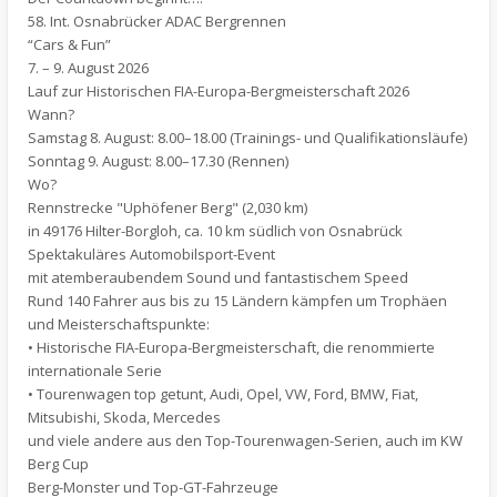
58. Int. Osnabrücker ADAC Bergrennen
“Cars & Fun”
7. – 9. August 2026
Lauf zur Historischen FIA-Europa-Bergmeisterschaft 2026
Wann?
Samstag 8. August: 8.00–18.00 (Trainings- und Qualifikationsläufe)
Sonntag 9. August: 8.00–17.30 (Rennen)
Wo?
Rennstrecke "Uphöfener Berg" (2,030 km)
in 49176 Hilter-Borgloh, ca. 10 km südlich von Osnabrück
Spektakuläres Automobilsport-Event
mit atemberaubendem Sound und fantastischem Speed
Rund 140 Fahrer aus bis zu 15 Ländern kämpfen um Trophäen
und Meisterschaftspunkte:
• Historische FIA-Europa-Bergmeisterschaft, die renommierte
internationale Serie
• Tourenwagen top getunt, Audi, Opel, VW, Ford, BMW, Fiat,
Mitsubishi, Skoda, Mercedes
und viele andere aus den Top-Tourenwagen-Serien, auch im KW
Berg Cup
Berg-Monster und Top-GT-Fahrzeuge