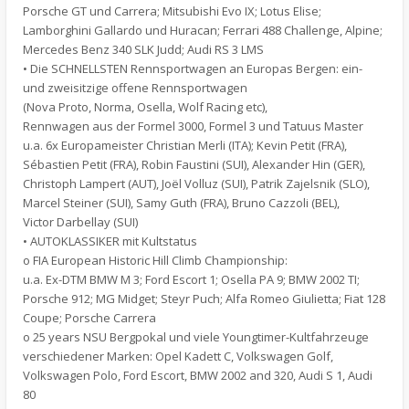
Porsche GT und Carrera; Mitsubishi Evo IX; Lotus Elise;
Lamborghini Gallardo und Huracan; Ferrari 488 Challenge, Alpine;
Mercedes Benz 340 SLK Judd; Audi RS 3 LMS
• Die SCHNELLSTEN Rennsportwagen an Europas Bergen: ein-
und zweisitzige offene Rennsportwagen
(Nova Proto, Norma, Osella, Wolf Racing etc),
Rennwagen aus der Formel 3000, Formel 3 und Tatuus Master
u.a. 6x Europameister Christian Merli (ITA); Kevin Petit (FRA),
Sébastien Petit (FRA), Robin Faustini (SUI), Alexander Hin (GER),
Christoph Lampert (AUT), Joël Volluz (SUI), Patrik Zajelsnik (SLO),
Marcel Steiner (SUI), Samy Guth (FRA), Bruno Cazzoli (BEL),
Victor Darbellay (SUI)
• AUTOKLASSIKER mit Kultstatus
o FIA European Historic Hill Climb Championship:
u.a. Ex-DTM BMW M 3; Ford Escort 1; Osella PA 9; BMW 2002 TI;
Porsche 912; MG Midget; Steyr Puch; Alfa Romeo Giulietta; Fiat 128
Coupe; Porsche Carrera
o 25 years NSU Bergpokal und viele Youngtimer-Kultfahrzeuge
verschiedener Marken: Opel Kadett C, Volkswagen Golf,
Volkswagen Polo, Ford Escort, BMW 2002 and 320, Audi S 1, Audi
80