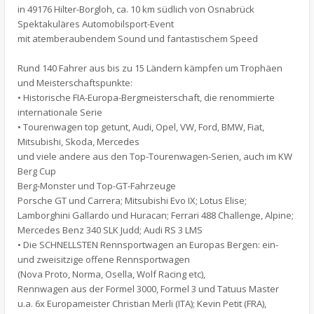
in 49176 Hilter-Borgloh, ca. 10 km südlich von Osnabrück
Spektakuläres Automobilsport-Event
mit atemberaubendem Sound und fantastischem Speed
Rund 140 Fahrer aus bis zu 15 Ländern kämpfen um Trophäen
und Meisterschaftspunkte:
• Historische FIA-Europa-Bergmeisterschaft, die renommierte
internationale Serie
• Tourenwagen top getunt, Audi, Opel, VW, Ford, BMW, Fiat,
Mitsubishi, Skoda, Mercedes
und viele andere aus den Top-Tourenwagen-Serien, auch im KW
Berg Cup
Berg-Monster und Top-GT-Fahrzeuge
Porsche GT und Carrera; Mitsubishi Evo IX; Lotus Elise;
Lamborghini Gallardo und Huracan; Ferrari 488 Challenge, Alpine;
Mercedes Benz 340 SLK Judd; Audi RS 3 LMS
• Die SCHNELLSTEN Rennsportwagen an Europas Bergen: ein-
und zweisitzige offene Rennsportwagen
(Nova Proto, Norma, Osella, Wolf Racing etc),
Rennwagen aus der Formel 3000, Formel 3 und Tatuus Master
u.a. 6x Europameister Christian Merli (ITA); Kevin Petit (FRA),