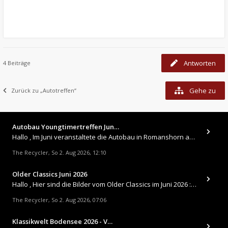
Antworten
4 Beiträge
Gehe zu
Zurück zu „Autotreffen“
Autobau Youngtimertreffen Jun…
Hallo , Im Juni veranstaltete die Autobau in Romanshorn auf ihrem Gelände ein kleines Youngtimertreffen : https://up.
The Recycler
So 2. Aug 2026, 12:10
,
Older Classics Juni 2026
​Hallo , Hier sind die Bilder vom Older Classics im Juni 2026 : https://up.picr.de/51155940wd.jpg https://up.pic
The Recycler
So 2. Aug 2026, 07:06
,
Klassikwelt Bodensee 2026 - V…