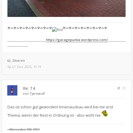
☢☠☢☠☢☠☢☠☢☠☢☠☢☠☢
☢☠☢☠☢☠☢☠☢☠☢☠☢☠☢
__________________________
https://garagepunka.wordpress.com/
____________
______________
Zitieren
Sa 27. Dez 2025, 10:19
Re: T4
13
von
Tjarnwulf
Das ist schon gut geworden! Innenausbau wird bei mir erst
Thema, wenn der Rest in Ordnung ist - also wohl nie
- Mercedes 190 1991