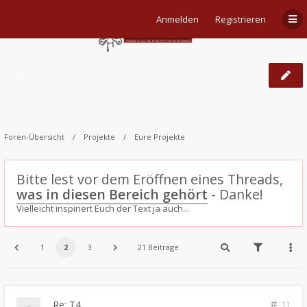
Anmelden
Registrieren
T4
Foren-Übersicht
Projekte
Eure Projekte
Bitte lest vor dem Eröffnen eines Threads,
was in diesen Bereich gehört
- Danke!
Vielleicht inspiriert Euch der Text ja auch...
1
2
3
21 Beiträge
Re: T4
11