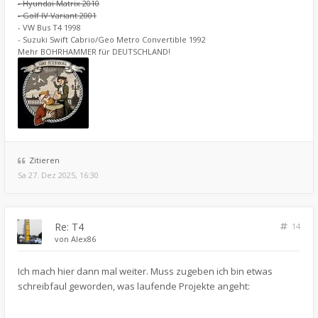
- Hyundai Matrix 2010
- Golf IV Variant 2001
- VW Bus T4 1998
- Suzuki Swift Cabrio/Geo Metro Convertible 1992
Mehr BOHRHAMMER für DEUTSCHLAND!
Zitieren
Sa 27. Dez 2025, 16:30
Re: T4
14
von
Alex86
Ich mach hier dann mal weiter. Muss zugeben ich bin etwas
schreibfaul geworden, was laufende Projekte angeht: