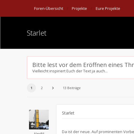
Foren-Übersicht
Projekte
Eure Projekte
Starlet
Bitte lest vor dem Eröffnen eines Th
Vielleicht inspiriert Euch der Text ja auch...
1
2
13 Beiträge
Starlet
Da ist der neue. Auf prominenten Vorbe
Alex86