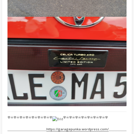
☢☠☢☠☢☠☢☠☢☠☢☠☢☠☢
☢☠☢☠☢☠☢☠☢☠☢☠☢☠☢
__________________________
https://garagepunka.wordpress.com/
____________