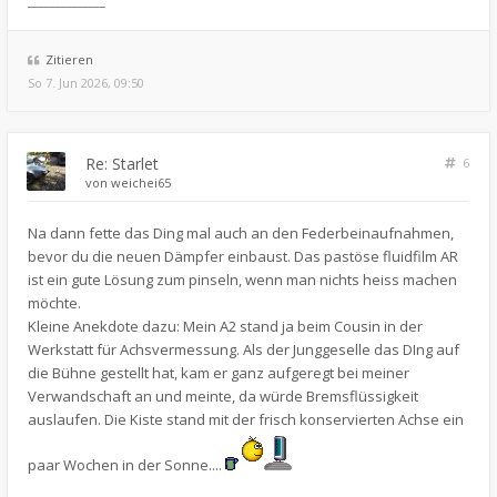
______________
Zitieren
So 7. Jun 2026, 09:50
Re: Starlet
6
von
weichei65
Na dann fette das Ding mal auch an den Federbeinaufnahmen,
bevor du die neuen Dämpfer einbaust. Das pastöse fluidfilm AR
ist ein gute Lösung zum pinseln, wenn man nichts heiss machen
möchte.
Kleine Anekdote dazu: Mein A2 stand ja beim Cousin in der
Werkstatt für Achsvermessung. Als der Junggeselle das DIng auf
die Bühne gestellt hat, kam er ganz aufgeregt bei meiner
Verwandschaft an und meinte, da würde Bremsflüssigkeit
auslaufen. Die Kiste stand mit der frisch konservierten Achse ein
paar Wochen in der Sonne....