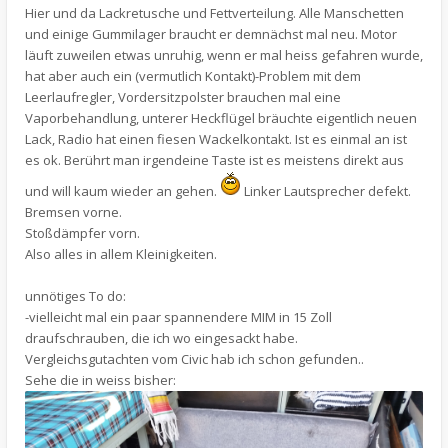
Hier und da Lackretusche und Fettverteilung. Alle Manschetten
und einige Gummilager braucht er demnächst mal neu. Motor
läuft zuweilen etwas unruhig, wenn er mal heiss gefahren wurde,
hat aber auch ein (vermutlich Kontakt)-Problem mit dem
Leerlaufregler, Vordersitzpolster brauchen mal eine
Vaporbehandlung, unterer Heckflügel bräuchte eigentlich neuen
Lack, Radio hat einen fiesen Wackelkontakt. Ist es einmal an ist
es ok. Berührt man irgendeine Taste ist es meistens direkt aus
und will kaum wieder an gehen.
Linker Lautsprecher defekt.
Bremsen vorne.
Stoßdämpfer vorn.
Also alles in allem Kleinigkeiten.
unnötiges To do:
-vielleicht mal ein paar spannendere MIM in 15 Zoll
draufschrauben, die ich wo eingesackt habe.
Vergleichsgutachten vom Civic hab ich schon gefunden..
Sehe die in weiss bisher: