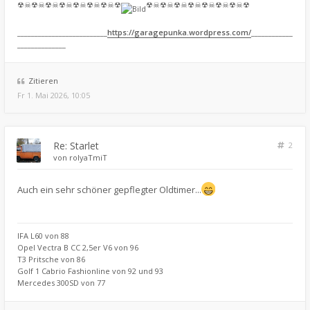
☢☠☢☠☢☠☢☠☢☠☢☠☢☠☢
☢☠☢☠☢☠☢☠☢☠☢☠☢☠☢
__________________________
https://garagepunka.wordpress.com/
____________
______________
Zitieren
Fr 1. Mai 2026, 10:05
Re: Starlet
2
von
rolyaTmiT
Auch ein sehr schöner gepflegter Oldtimer...
IFA L60 von 88
Opel Vectra B CC 2,5er V6 von 96
T3 Pritsche von 86
Golf 1 Cabrio Fashionline von 92 und 93
Mercedes 300SD von 77