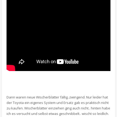
Dann waren neue Wischerblätter fällig..zwingend. Nur leider hat
der Toyota ein eigenes System und Ersatz gab es praktisch nicht
zu kaufen. Wischerblätter einziehen ging auch nicht.. hinten habe
ich es versucht und selbst etwas geschnibbelt.. wischt so leidlich.