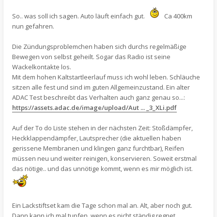
So.. was soll ich sagen. Auto läuft einfach gut.
Ca 400km
nun gefahren.
Die Zündungsproblemchen haben sich durchs regelmäßige
Bewegen von selbst geheilt. Sogar das Radio ist seine
Wackelkontakte los.
Mit dem hohen Kaltstartleerlauf muss ich wohl leben. Schläuche
sitzen alle fest und sind im guten Allgemeinzustand. Ein alter
ADAC Test beschreibt das Verhalten auch ganz genau so...:
https://assets.adac.de/image/upload/Aut ... _3_XLi.pdf
Auf der To do Liste stehen in der nächsten Zeit: Stoßdämpfer,
Heckklappendämpfer, Lautsprecher (die aktuellen haben
gerissene Membranen und klingen ganz furchtbar), Reifen
müssen neu und weiter reinigen, konservieren. Soweit erstmal
das nötige.. und das unnötige kommt, wenn es mir möglich ist.
Ein Lackstiftset kam die Tage schon mal an. Alt, aber noch gut.
Dann kann ich mal tupfen, wenn es nicht ständig regnet.