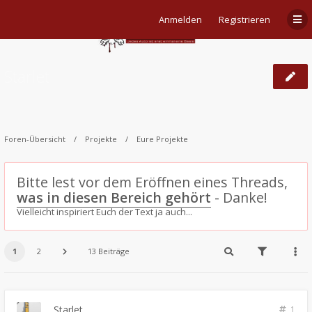
Anmelden
Registrieren
Starlet
Foren-Übersicht
Projekte
Eure Projekte
Bitte lest vor dem Eröffnen eines Threads,
was in diesen Bereich gehört
- Danke!
Vielleicht inspiriert Euch der Text ja auch...
1
2
13 Beiträge
Starlet
1