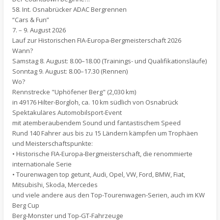
58. Int. Osnabrücker ADAC Bergrennen
“Cars & Fun”
7. – 9. August 2026
Lauf zur Historischen FIA-Europa-Bergmeisterschaft 2026
Wann?
Samstag 8. August: 8.00–18.00 (Trainings- und Qualifikationsläufe)
Sonntag 9. August: 8.00–17.30 (Rennen)
Wo?
Rennstrecke "Uphöfener Berg" (2,030 km)
in 49176 Hilter-Borgloh, ca. 10 km südlich von Osnabrück
Spektakuläres Automobilsport-Event
mit atemberaubendem Sound und fantastischem Speed
Rund 140 Fahrer aus bis zu 15 Ländern kämpfen um Trophäen
und Meisterschaftspunkte:
• Historische FIA-Europa-Bergmeisterschaft, die renommierte
internationale Serie
• Tourenwagen top getunt, Audi, Opel, VW, Ford, BMW, Fiat,
Mitsubishi, Skoda, Mercedes
und viele andere aus den Top-Tourenwagen-Serien, auch im KW
Berg Cup
Berg-Monster und Top-GT-Fahrzeuge