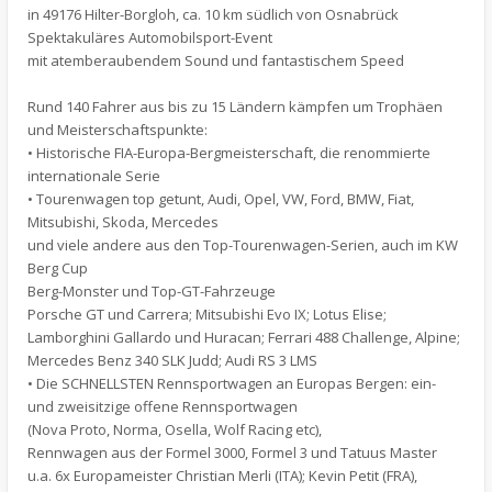
in 49176 Hilter-Borgloh, ca. 10 km südlich von Osnabrück
Spektakuläres Automobilsport-Event
mit atemberaubendem Sound und fantastischem Speed
Rund 140 Fahrer aus bis zu 15 Ländern kämpfen um Trophäen
und Meisterschaftspunkte:
• Historische FIA-Europa-Bergmeisterschaft, die renommierte
internationale Serie
• Tourenwagen top getunt, Audi, Opel, VW, Ford, BMW, Fiat,
Mitsubishi, Skoda, Mercedes
und viele andere aus den Top-Tourenwagen-Serien, auch im KW
Berg Cup
Berg-Monster und Top-GT-Fahrzeuge
Porsche GT und Carrera; Mitsubishi Evo IX; Lotus Elise;
Lamborghini Gallardo und Huracan; Ferrari 488 Challenge, Alpine;
Mercedes Benz 340 SLK Judd; Audi RS 3 LMS
• Die SCHNELLSTEN Rennsportwagen an Europas Bergen: ein-
und zweisitzige offene Rennsportwagen
(Nova Proto, Norma, Osella, Wolf Racing etc),
Rennwagen aus der Formel 3000, Formel 3 und Tatuus Master
u.a. 6x Europameister Christian Merli (ITA); Kevin Petit (FRA),