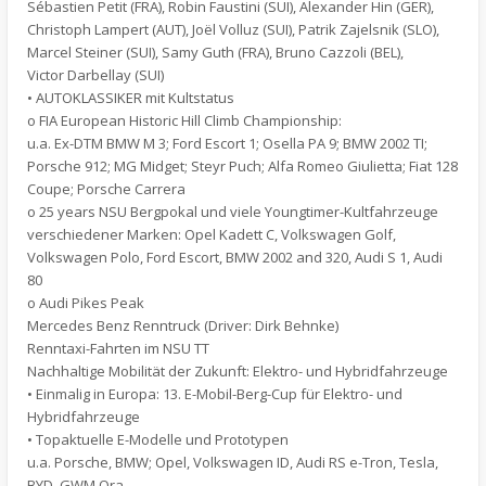
Sébastien Petit (FRA), Robin Faustini (SUI), Alexander Hin (GER),
Christoph Lampert (AUT), Joël Volluz (SUI), Patrik Zajelsnik (SLO),
Marcel Steiner (SUI), Samy Guth (FRA), Bruno Cazzoli (BEL),
Victor Darbellay (SUI)
• AUTOKLASSIKER mit Kultstatus
o FIA European Historic Hill Climb Championship:
u.a. Ex-DTM BMW M 3; Ford Escort 1; Osella PA 9; BMW 2002 TI;
Porsche 912; MG Midget; Steyr Puch; Alfa Romeo Giulietta; Fiat 128
Coupe; Porsche Carrera
o 25 years NSU Bergpokal und viele Youngtimer-Kultfahrzeuge
verschiedener Marken: Opel Kadett C, Volkswagen Golf,
Volkswagen Polo, Ford Escort, BMW 2002 and 320, Audi S 1, Audi
80
o Audi Pikes Peak
Mercedes Benz Renntruck (Driver: Dirk Behnke)
Renntaxi-Fahrten im NSU TT
Nachhaltige Mobilität der Zukunft: Elektro- und Hybridfahrzeuge
• Einmalig in Europa: 13. E-Mobil-Berg-Cup für Elektro- und
Hybridfahrzeuge
• Topaktuelle E-Modelle und Prototypen
u.a. Porsche, BMW; Opel, Volkswagen ID, Audi RS e-Tron, Tesla,
BYD, GWM Ora