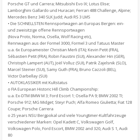
Porsche GT und Carrera; Mitsubishi Evo IX; Lotus Elise;
Lamborghini Gallardo und Huracan; Ferrari 488 Challenge, Alpine;
Mercedes Benz 340 SLK Judd; Audi RS 3 LMS
• Die SCHNELLSTEN Rennsportwagen an Europas Bergen: ein-
und zweisitzige offene Rennsportwagen
(Nova Proto, Norma, Osella, Wolf Racing etc),
Rennwagen aus der Formel 3000, Formel 3 und Tatuus Master
u.a. 6x Europameister Christian Merli (ITA); Kevin Petit (FRA),
Sébastien Petit (FRA), Robin Faustini (SUI), Alexander Hin (GER),
Christoph Lampert (AUT), Joël Volluz (SUI), Patrik Zajelsnik (SLO),
Marcel Steiner (SUI), Samy Guth (FRA), Bruno Cazzoli (BEL),
Victor Darbellay (SUI)
• AUTOKLASSIKER mit Kultstatus
o FIA European Historic Hill Climb Championship:
u.a. Ex-DTM BMW M 3; Ford Escort 1; Osella PA 9; BMW 2002 TI;
Porsche 912; MG Midget; Steyr Puch; Alfa Romeo Giulietta; Fiat 128
Coupe; Porsche Carrera
o 25 years NSU Bergpokal und viele Youngtimer-Kultfahrzeuge
verschiedener Marken: Opel Kadett C, Volkswagen Golf,
Volkswagen Polo, Ford Escort, BMW 2002 and 320, Audi S 1, Audi
80