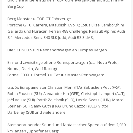
und viele andere aus den Top-Tourenwagen-Serien, auch im KW
Berg Cup
Berg-Monster u. TOP GT-Fahrzeuge
Porsche GT u. Carrera, Mitsubishi Evo IX; Lotus Elise; Lamborghini
Gallardo und Huracan; Ferrari 488 Challenge; Renault Alpine; Audi
S 1; Mercedes Benz 340 SLK Judd, Audi RS 3 LMS,
Die SCHNELLSTEN Rennsportwagen an Europas Bergen
Ein- und zweisitzige offene Rennsportwagen (u.a. Nova Proto,
Norma, Osella, Wolf Racing);
Formel 3000 u. Formel 3 u. Tatuus Master-Rennwagen:
u.a. 5x Europameister Christian Merli (ITA); Sébastien Petit (FRA),
Robin Faustini (SUI), Alexander Hin (GER), Christoph Lampert (AUT),
Joël Volluz (SUI), Patrik Zajelsnik (SLO), Laszlo Szasz (HUN), Marcel
Steiner (SUI), Samy Guth (FRA), Bruno Cazzoli (BEL), Victor
Darbellay (SUI) und viele andere
Atemberaubender Sound und fantastischer Speed auf dem 2,030
km langen „Uphöfener Berg“