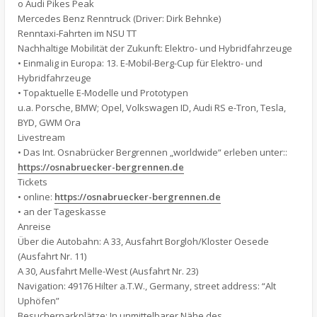
o Audi Pikes Peak
Mercedes Benz Renntruck (Driver: Dirk Behnke)
Renntaxi-Fahrten im NSU TT
Nachhaltige Mobilität der Zukunft: Elektro- und Hybridfahrzeuge
• Einmalig in Europa: 13. E-Mobil-Berg-Cup für Elektro- und
Hybridfahrzeuge
• Topaktuelle E-Modelle und Prototypen
u.a. Porsche, BMW; Opel, Volkswagen ID, Audi RS e-Tron, Tesla,
BYD, GWM Ora
Livestream
• Das Int. Osnabrücker Bergrennen „worldwide“ erleben unter::
https://osnabruecker-bergrennen.de
Tickets
• online:
https://osnabruecker-bergrennen.de
• an der Tageskasse
Anreise
Über die Autobahn: A 33, Ausfahrt Borgloh/Kloster Oesede
(Ausfahrt Nr. 11)
A 30, Ausfahrt Melle-West (Ausfahrt Nr. 23)
Navigation: 49176 Hilter a.T.W., Germany, street address: “Alt
Uphöfen”
Besucherparkplätze: In unmittelbarer Nähe des