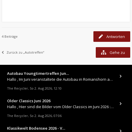
Antworten
4 Beiträge
Gehe zu
Zurück zu „Autotreffen“
Autobau Youngtimertreffen Jun…
Hallo , Im Juni veranstaltete die Autobau in Romanshorn auf ihrem Gelände ein kleines Youngtimertreffen : https://up.
The Recycler
So 2. Aug 2026, 12:10
,
Older Classics Juni 2026
​Hallo , Hier sind die Bilder vom Older Classics im Juni 2026 : https://up.picr.de/51155940wd.jpg https://up.pic
The Recycler
So 2. Aug 2026, 07:06
,
Klassikwelt Bodensee 2026 - V…